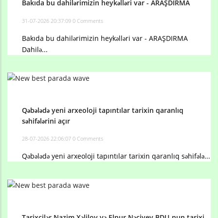
Bakıda bu dahilərimizin heykəlləri var - ARAŞDIRMA
31-07-2026 20:37:09
0 Comments
Bakıda bu dahilərimizin heykəlləri var - ARAŞDIRMA
Dahilə...
Qəbələdə yeni arxeoloji tapıntılar tarixin qaranlıq
səhifələrini açır
28-07-2026 22:06:07
0 Comments
Qəbələdə yeni arxeoloji tapıntılar tarixin qaranlıq səhifələ...
Tarixçilər Nazim Xəlilov və Elnur Nəciyev BDU-nun tarixi