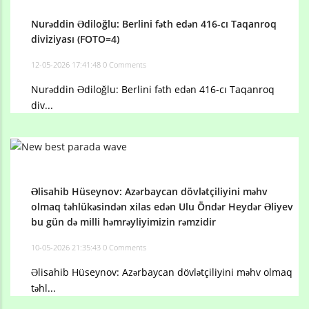
Nurəddin Ədiloğlu: Berlini fəth edən 416-cı Taqanroq
diviziyası (FOTO=4)
12-05-2026 17:41:48
0 Comments
Nurəddin Ədiloğlu: Berlini fəth edən 416-cı Taqanroq
div...
Əlisahib Hüseynov: Azərbaycan dövlətçiliyini məhv
olmaq təhlükəsindən xilas edən Ulu Öndər Heydər Əliyev
bu gün də milli həmrəyliyimizin rəmzidir
10-05-2026 21:35:43
0 Comments
Əlisahib Hüseynov: Azərbaycan dövlətçiliyini məhv olmaq
təhl...