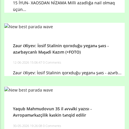
15 İYUN- XAOSDAN NİZAMA Milli azadlığa nail olmaq
üçün...
Zaur Əliyev: İosif Stalinin qorxduğu yeganə şəxs -
azərbaycanlı Məşədi Kazım (+FOTO)
12-06-2026 15:06:47
0 Comments
Zaur Əliyev: İosif Stalinin qorxduğu yeganə şəxs - azərb...
Yaqub Mahmudovun 35 il əvvəlki yazısı -
Avropamərkəzçilik kəskin tənqid edilir
30-05-2026 19:26:08
0 Comments