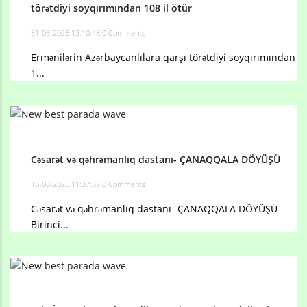
törətdiyi soyqırımından 108 il ötür
31-03-2026 13:10:48
0 Comments
Ermənilərin Azərbaycanlılara qarşı törətdiyi soyqırımından
1...
Cəsarət və qəhrəmanlıq dastanı- ÇANAQQALA DÖYÜŞÜ
18-03-2026 11:37:37
0 Comments
Cəsarət və qəhrəmanlıq dastanı- ÇANAQQALA DÖYÜŞÜ
Birinci...