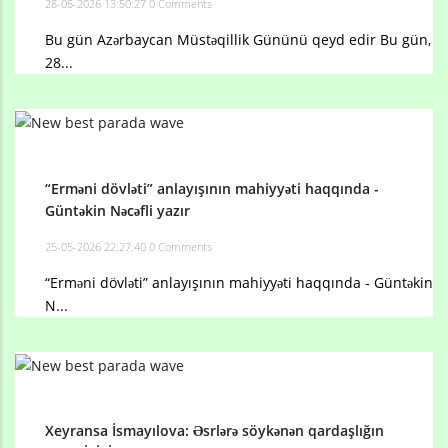
28-05-2026 13:50:27
0 Comments
Bu gün Azərbaycan Müstəqillik Gününü qeyd edir Bu gün,
28...
“Erməni dövləti” anlayışının mahiyyəti haqqında -
Güntəkin Nəcəfli yazır
25-05-2026 22:27:40
0 Comments
“Erməni dövləti” anlayışının mahiyyəti haqqında - Güntəkin
N...
Xeyransa İsmayılova: Əsrlərə söykənən qardaşlığın