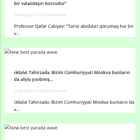
bir vətəndaşın borcudur”
24-02-2026 11:17:58
0 Comments
Professor Qafar Cəbiyev: “Tarixi abidələri qorumaq hər bir
v...
Ədalət Tahirzadə: Bizim Cümhuriyyəti Moskva bunların
da əliylə yıxıbmış...
23-02-2026 14:14:02
0 Comments
Ədalət Tahirzadə: Bizim Cümhuriyyəti Moskva bunların da
ə...