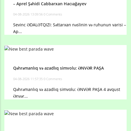
– Aprel Şəhidi Cabbarxan Hacıağayev
04-08-2026 13:09:56
0 Comments
Sevinc ƏDALƏTQIZI: Səttarxan nəslinin və ruhunun varisi –
Ap...
Qəhrəmanlıq və azadlıq simvolu: ƏNVƏR PAŞA
04-08-2026 11:57:35
0 Comments
Qəhrəmanlıq və azadlıq simvolu: ƏNVƏR PAŞA 4 avqust
Ənvər...