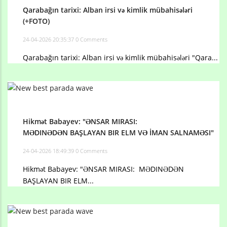
Qarabağın tarixi: Alban irsi və kimlik mübahisələri
(+FOTO)
24-04-2026 20:35:37
0 Comments
Qarabağın tarixi: Alban irsi və kimlik mübahisələri "Qara...
Hikmət Babayev: "ƏNSAR MIRASI:
MƏDINƏDƏN BAŞLAYAN BIR ELM VƏ İMAN SALNAMƏSI"
24-04-2026 18:49:39
0 Comments
Hikmət Babayev: "ƏNSAR MIRASI: MƏDINƏDƏN
BAŞLAYAN BIR ELM...