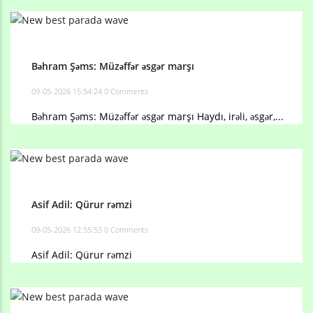
Bəhram Şəms: Müzəffər əsgər marşı
09-05-2026 15:54:24
0 Comments
Bəhram Şəms: Müzəffər əsgər marşı Haydı, irəli, əsgər,...
Asif Adil: Qürur rəmzi
09-05-2026 12:55:53
0 Comments
Asif Adil: Qürur rəmzi