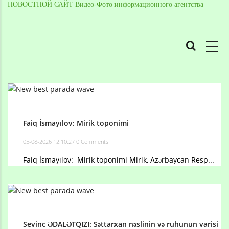
НОВОСТНОЙ САЙТ Видео-Фото информационного агентства
MAIN
NAVIGATION
Skip
to
Breadcrumb
main
content
Faiq İsmayılov: Mirik toponimi
05-08-2026 12:10:27
0 Comments
Faiq İsmayılov: Mirik toponimi Mirik, Azərbaycan Resp...
Sevinc ƏDALƏTQIZI: Səttarxan nəslinin və ruhunun varisi