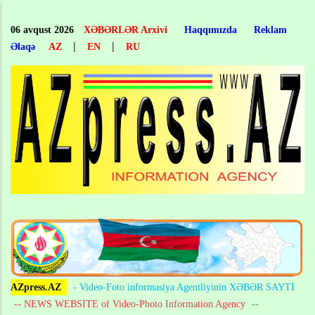
Skip
to
06 avqust 2026
XƏBƏRLƏR Arxivi
Haqqımızda
Reklam
main
|
|
Əlaqə
AZ
EN
RU
content
AZpress.AZ
- Video-Foto informasiya Agentliyinin XƏBƏR SAYTI
-- NEWS WEBSITE of Video-Photo Information Agency
--