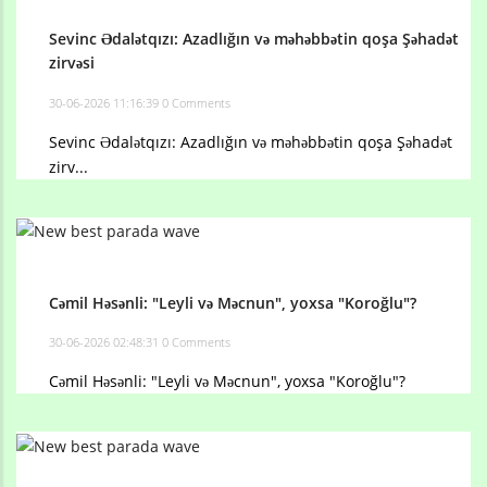
Sevinc Ədalətqızı: Azadlığın və məhəbbətin qoşa Şəhadət
zirvəsi
30-06-2026 11:16:39
0 Comments
Sevinc Ədalətqızı: Azadlığın və məhəbbətin qoşa Şəhadət
zirv...
Cəmil Həsənli: "Leyli və Məcnun", yoxsa "Koroğlu"?
30-06-2026 02:48:31
0 Comments
Cəmil Həsənli: "Leyli və Məcnun", yoxsa "Koroğlu"?