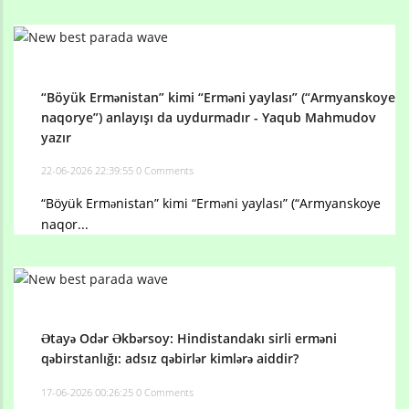
“Böyük Ermənistan” kimi “Erməni yaylası” (“Armyanskoye
naqorye”) anlayışı da uydurmadır - Yaqub Mahmudov
yazır
22-06-2026 22:39:55
0 Comments
“Böyük Ermənistan” kimi “Erməni yaylası” (“Armyanskoye
naqor...
Ətayə Odər Əkbərsoy: Hindistandakı sirli erməni
qəbirstanlığı: adsız qəbirlər kimlərə aiddir?
17-06-2026 00:26:25
0 Comments