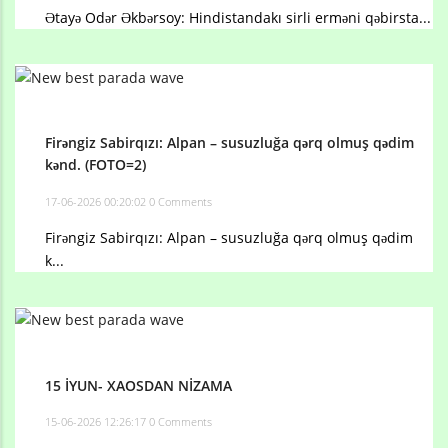
Ətayə Odər Əkbərsoy: Hindistandakı sirli erməni qəbirsta...
Firəngiz Sabirqızı: Alpan – susuzluğa qərq olmuş qədim
kənd. (FOTO=2)
17-06-2026 00:20:02
0 Comments
Firəngiz Sabirqızı: Alpan – susuzluğa qərq olmuş qədim
k...
15 İYUN- XAOSDAN NİZAMA
15-06-2026 12:26:17
0 Comments