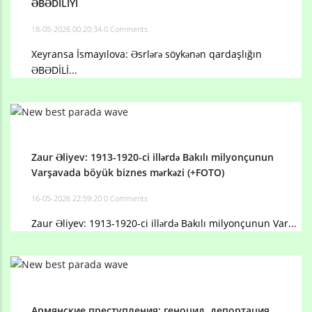
ƏBƏDİLİYİ
18-05-2026 00:20:34
0 Comments
Xeyransa İsmayılova: Əsrlərə söykənən qardaşlığın
ƏBƏDİLİ...
Zaur Əliyev: 1913-1920-ci illərdə Bakılı milyonçunun
Varşavada böyük biznes mərkəzi (+FOTO)
16-05-2026 22:59:20
0 Comments
Zaur Əliyev: 1913-1920-ci illərdə Bakılı milyonçunun Var...
Армянские преступления: геноцид, депортация,