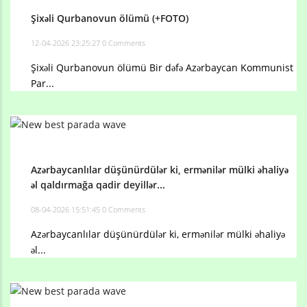
Şixəli Qurbanovun ölümü (+FOTO)
12-04-2026 23:25:27
0 Comments
Şixəli Qurbanovun ölümü Bir dəfə Azərbaycan Kommunist
Par...
Azərbaycanlılar düşünürdülər ki, ermənilər mülki əhaliyə
əl qaldırmağa qadir deyillər...
08-04-2026 15:51:45
0 Comments
Azərbaycanlılar düşünürdülər ki, ermənilər mülki əhaliyə
əl...