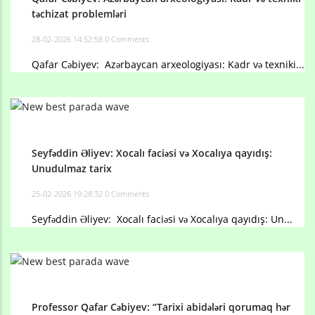
təchizat problemləri
28-02-2026 14:52:58
0 Comments
Qafar Cəbiyev: Azərbaycan arxeologiyası: Kadr və texniki...
Seyfəddin Əliyev: Xocalı faciəsi və Xocalıya qayıdış:
Unudulmaz tarix
25-02-2026 19:28:32
0 Comments
Seyfəddin Əliyev: Xocalı faciəsi və Xocalıya qayıdış: Un...
Professor Qafar Cəbiyev: “Tarixi abidələri qorumaq hər