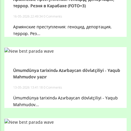
террор. Резня в Карабахе (FOTO=3)
16-05-2026 22:49:34
0 Comments
Армянские преступления: геноцид, депортация,
террор. Рез...
Ümumdünya tarixində Azərbaycan dövlətçiliyi - Yaqub
Mahmudov yazır
13-05-2026 13:41:18
0 Comments
Ümumdünya tarixində Azərbaycan dövlətçiliyi - Yaqub
Mahmudov...