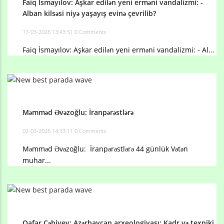
Faiq İsmayılov: Aşkar edilən yeni erməni vandalizmi: -
Alban kilsəsi niyə yaşayış evinə çevrilib?
17-03-2026 13:43:51
0 Comments
Faiq İsmayılov: Aşkar edilən yeni erməni vandalizmi: - Al...
Məmməd Əvəzoğlu: İranpərəstlərə
02-03-2026 14:33:11
0 Comments
Məmməd Əvəzoğlu: İranpərəstlərə 44 günlük Vətən
muhar...
Qafar Cəbiyev: Azərbaycan arxeologiyası: Kadr və texniki