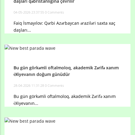
daşları qəbristanlığına çevrilir
04-05-2026 23:37:55
0 Comments
Faiq İsmayılov: Qərbi Azərbaycan əraziləri saxta xaç
daşları...
Bu gün görkəmli oftalmoloq, akademik Zərifə xanım
Əliyevanın doğum günüdür
28-04-2026 11:31:28
0 Comments
Bu gün görkəmli oftalmoloq, akademik Zərifə xanım
Əliyevanın...