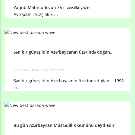
Yaqub Mahmudovun 35 il əvvəlki yazısı -
Avropamərkəzçilik kə...
Sən bir günəş idin Azərbaycanın üzərində doğan...
28-05-2026 18:07:29
0 Comments
Sən bir günəş idin Azərbaycanın üzərində doğan... 1992-
ci...
Bu gün Azərbaycan Müstəqillik Gününü qeyd edir