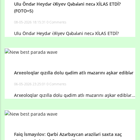
Ulu Öndər Heydər Əliyev Qəbələni necə XİLAS ETDİ?
(FOTO=5)
08-05-2026 18:15:31
0 Comments
Ulu Öndər Heydər Əliyev Qəbələni necə XİLAS ETDİ?
Arxeoloqlar qızılla dolu qədim atlı məzarını aşkar ediblər
06-05-2026 23:25:01
0 Comments
Arxeoloqlar qızılla dolu qədim atlı məzarını aşkar ediblər...
Faiq İsmayılov: Qərbi Azərbaycan əraziləri saxta xaç