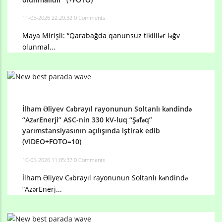
11-05-2026 22:20:32
0 Comments
Maya Mirişli: “Qarabağda qanunsuz tikililər ləğv
olunmal...
İlham Əliyev Cəbrayıl rayonunun Soltanlı kəndində
“AzərEnerji” ASC-nin 330 kV-luq “Şəfəq”
yarımstansiyasının açılışında iştirak edib
(VIDEO+FOTO=10)
10-05-2026 11:05:37
0 Comments
İlham Əliyev Cəbrayıl rayonunun Soltanlı kəndində
“AzərEnerj...