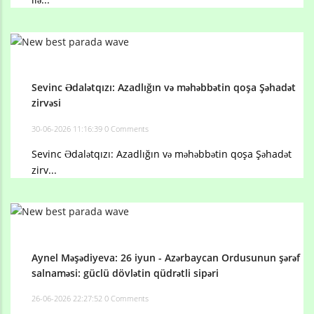
Sevinc Ədalətqızı: Azadlığın və məhəbbətin qoşa Şəhadət
zirvəsi
30-06-2026 11:16:39
0 Comments
Sevinc Ədalətqızı: Azadlığın və məhəbbətin qoşa Şəhadət
zirv...
Aynel Məşədiyeva: 26 iyun - Azərbaycan Ordusunun şərəf
salnaməsi: güclü dövlətin qüdrətli sipəri
26-06-2026 22:27:52
0 Comments