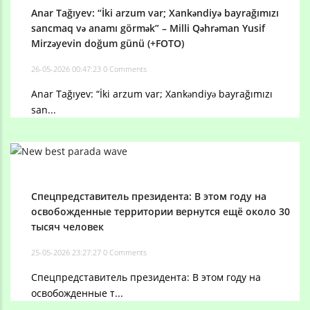
Anar Tağıyev: “İki arzum var; Xankəndiyə bayrağımızı
sancmaq və anamı görmək” – Milli Qəhrəman Yusif
Mirzəyevin doğum günü (+FOTO)
26-05-2026 00:47:23
0 Comments
Anar Tağıyev: “İki arzum var; Xankəndiyə bayrağımızı
san...
Спецпредставитель президента: В этом году на
освобожденные территории вернутся ещё около 30
тысяч человек
25-05-2026 23:27:27
0 Comments
Спецпредставитель президента: В этом году на
освобожденные т...