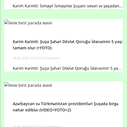
Kərim Kərimli: İsmayıl İsmayılov Şuşanı sevən və yaşadan...
Kərim Kərimli: Şuşa Şəhəri Dövlət Qoruğu İdarəsinin 5 yaşı
tamam olur (+FOTO)
26-06-2026 18:20:37
0 Comments
Kərim Kərimli: Şuşa Şəhəri Dövlət Qoruğu İdarəsinin 5 ya...
Azərbaycan və Türkmənistan prezidentləri Şuşada birgə
nahar ediblər (VIDEO+FOTO=2)
24-06-2026 00:37:12
0 Comments