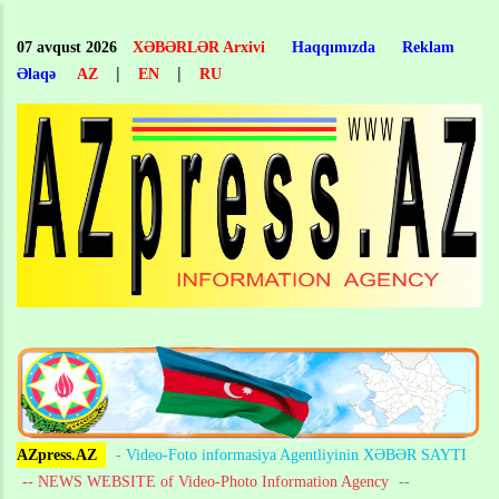
Skip
to
07 avqust 2026
XƏBƏRLƏR Arxivi
Haqqımızda
Reklam
main
|
|
Əlaqə
AZ
EN
RU
content
AZpress.AZ
- Video-Foto informasiya Agentliyinin XƏBƏR SAYTI
-- NEWS WEBSITE of Video-Photo Information Agency
--