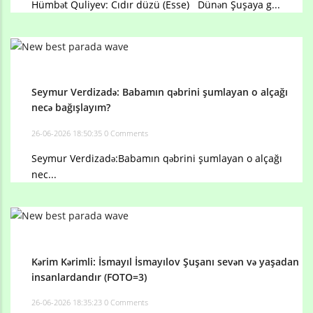
Hümbət Quliyev: Cıdır düzü (Esse) Dünən Şuşaya g...
Seymur Verdizadə: ​Babamın qəbrini şumlayan o alçağı
necə bağışlayım?
26-06-2026 18:50:35
0 Comments
Seymur Verdizadə: ​Babamın qəbrini şumlayan o alçağı
nec...
Kərim Kərimli: İsmayıl İsmayılov Şuşanı sevən və yaşadan
insanlardandır (FOTO=3)
26-06-2026 18:35:23
0 Comments