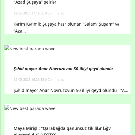
“Azad Şuşaya” şeirləri
12-05-2026 17:19:55
0 Comments
Kərim Kərimli: Şuşaya həsr olunan “Salam, Şuşam” və
“Aza...
Şəhid mayor Anar Novruzovun 50 illiyi qeyd olundu
12-05-2026 16:23:38
0 Comments
Şəhid mayor Anar Novruzovun 50 illiyi qeyd olundu “A...
Maya Mirişli: “Qarabağda qanunsuz tikililər ləğv
olunmalıdır” (+FOTO)