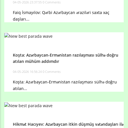
04-05-2026 23:37:55
0 Comments
Faiq İsmayılov: Qərbi Azərbaycan əraziləri saxta xaç
daşları...
Koşta: Azərbaycan-Ermənistan razılaşması sülhə doğru
atılan mühüm addımdır
04-05-2026 16:56:24
0 Comments
Koşta: Azərbaycan-Ermənistan razılaşması sülhə doğru
atılan...
Hikmət Hacıyev: Azərbaycan itkin düşmüş vətəndaşları ilə