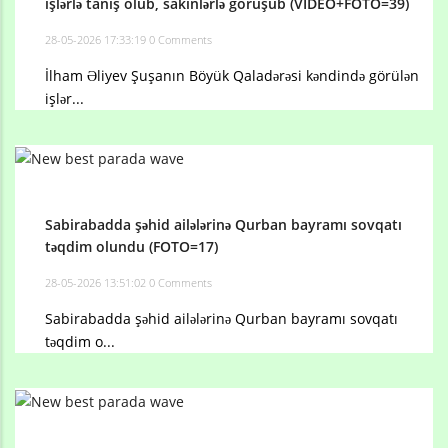
işlərlə tanış olub, sakinlərlə görüşüb (VİDEO+FOTO=39)
28-05-2026 17:33:19
0 Comments
İlham Əliyev Şuşanın Böyük Qaladərəsi kəndində görülən
işlər...
Sabirabadda şəhid ailələrinə Qurban bayramı sovqatı
təqdim olundu (FOTO=17)
28-05-2026 13:51:02
0 Comments
Sabirabadda şəhid ailələrinə Qurban bayramı sovqatı
təqdim o...