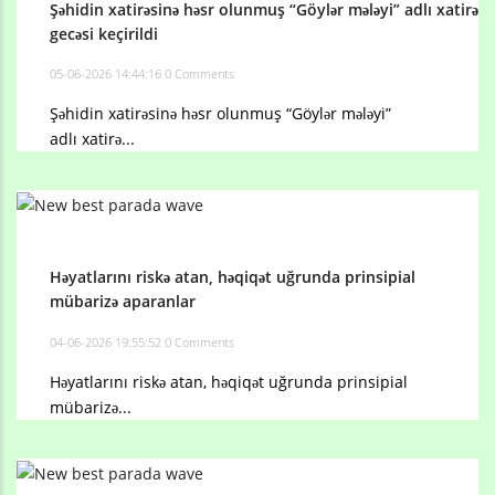
Şəhidin xatirəsinə həsr olunmuş “Göylər mələyi” adlı xatirə
gecəsi keçirildi
05-06-2026 14:44:16
0 Comments
Şəhidin xatirəsinə həsr olunmuş “Göylər mələyi”
adlı xatirə...
Həyatlarını riskə atan, həqiqət uğrunda prinsipial
mübarizə aparanlar
04-06-2026 19:55:52
0 Comments
Həyatlarını riskə atan, həqiqət uğrunda prinsipial
mübarizə...