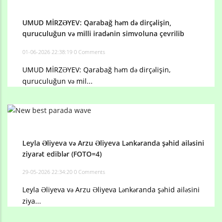
UMUD MİRZƏYEV: Qarabağ həm də dirçəlişin,
quruculuğun və milli iradənin simvoluna çevrilib
01-06-2026 22:38:19
0 Comments
UMUD MİRZƏYEV: Qarabağ həm də dirçəlişin,
quruculuğun və mil...
Leyla Əliyeva və Arzu Əliyeva Lənkəranda şəhid ailəsini
ziyarət ediblər (FOTO=4)
29-05-2026 22:34:20
0 Comments
Leyla Əliyeva və Arzu Əliyeva Lənkəranda şəhid ailəsini
ziya...