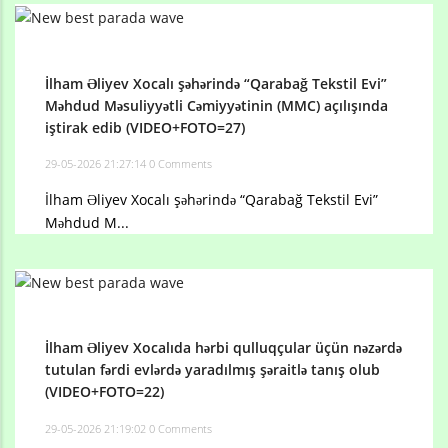
İlham Əliyev Xocalı şəhərində “Qarabağ Tekstil Evi”
Məhdud Məsuliyyətli Cəmiyyətinin (MMC) açılışında
iştirak edib (VIDEO+FOTO=27)
29-05-2026 21:27:14
0 Comments
İlham Əliyev Xocalı şəhərində “Qarabağ Tekstil Evi”
Məhdud M...
İlham Əliyev Xocalıda hərbi qulluqçular üçün nəzərdə
tutulan fərdi evlərdə yaradılmış şəraitlə tanış olub
(VIDEO+FOTO=22)
29-05-2026 21:19:02
0 Comments