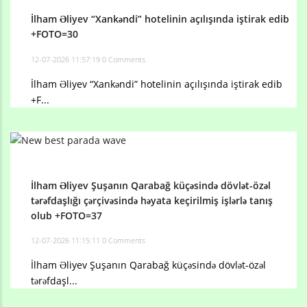
İlham Əliyev “Xankəndi” hotelinin açılışında iştirak edib
+FOTO=30
12-07-2026 11:57:19
0 Comments
İlham Əliyev “Xankəndi” hotelinin açılışında iştirak edib
+F...
İlham Əliyev Şuşanın Qarabağ küçəsində dövlət-özəl
tərəfdaşlığı çərçivəsində həyata keçirilmiş işlərlə tanış
olub +FOTO=37
12-07-2026 11:15:11
0 Comments
İlham Əliyev Şuşanın Qarabağ küçəsində dövlət-özəl
tərəfdaşl...