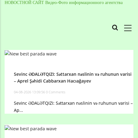
НОВОСТНОЙ САЙТ Видео-Фото информационного агентства
MAIN
NAVIGATION
Skip
to
Breadcrumb
main
content
Sevinc ƏDALƏTQIZI: Səttarxan nəslinin və ruhunun varisi
– Aprel Şəhidi Cabbarxan Hacıağayev
04-08-2026 13:09:56
0 Comments
Sevinc ƏDALƏTQIZI: Səttarxan nəslinin və ruhunun varisi –
Ap...