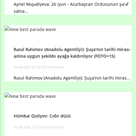
Aynel Məşədiyeva: 26 iyun - Azərbaycan Ordusunun şərəf
salna...
Rəsul Rəhimov (Anadolu Agentliyi): Şuşa'nın tarihi mirası
aslına uygun şekilde ayağa kaldırılıyor (FOTO=15)
26-06-2026 22:18:30
0 Comments
Rəsul Rəhimov (Anadolu Agentliyi): Şuşa'nın tarihi miras...
Hümbət Quliyev: Cıdır düzü
26-06-2026 21:31:05
0 Comments