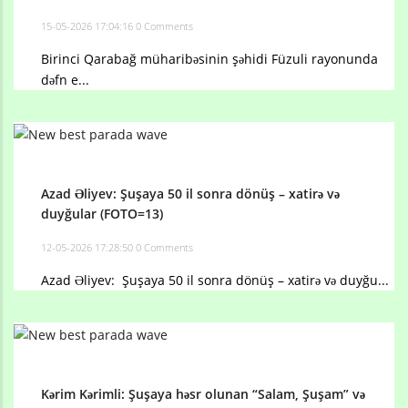
15-05-2026 17:04:16
0 Comments
Birinci Qarabağ müharibəsinin şəhidi Füzuli rayonunda
dəfn e...
Azad Əliyev: Şuşaya 50 il sonra dönüş – xatirə və
duyğular (FOTO=13)
12-05-2026 17:28:50
0 Comments
Azad Əliyev: Şuşaya 50 il sonra dönüş – xatirə və duyğu...
Kərim Kərimli: Şuşaya həsr olunan “Salam, Şuşam” və