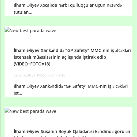
İlham Əliyev Xocalıda hərbi qulluqçular üçün nəzərdə
tutulan...
İlham Əliyev Xankəndidə “GP Safety” MMC-nin iş əlcəkləri
istehsalı müəssisəsinin açılışında iştirak edib
(VIDEO+FOTO=18)
29-05-2026 21:11:55
0 Comments
İlham Əliyev Xankəndidə “GP Safety” MMC-nin iş əlcəkləri
ist...
İlham Əliyev Şuşanın Böyük Qaladərəsi kəndində görülən