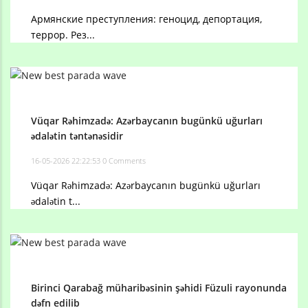
Армянские преступления: геноцид, депортация,
террор. Рез...
Vüqar Rəhimzadə: Azərbaycanın bugünkü uğurları
ədalətin təntənəsidir
16-05-2026 22:22:53
0 Comments
Vüqar Rəhimzadə: Azərbaycanın bugünkü uğurları
ədalətin t...
Birinci Qarabağ müharibəsinin şəhidi Füzuli rayonunda
dəfn edilib