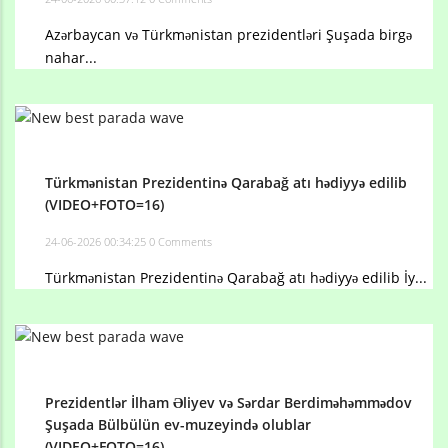
Azərbaycan və Türkmənistan prezidentləri Şuşada birgə
nahar...
Türkmənistan Prezidentinə Qarabağ atı hədiyyə edilib
(VIDEO+FOTO=16)
24-06-2026 00:34:25
0 Comments
Türkmənistan Prezidentinə Qarabağ atı hədiyyə edilib İy...
Prezidentlər İlham Əliyev və Sərdar Berdiməhəmmədov
Şuşada Bülbülün ev-muzeyində olublar
(VIDEO+FOTO=16)