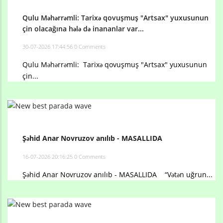
Qulu Məhərrəmli: Tarixə qovuşmuş "Artsax" yuxusunun
çin olacağına hələ də inananlar var...
30-07-2026 17:44:56
0 Comments
Qulu Məhərrəmli: Tarixə qovuşmuş "Artsax" yuxusunun
çin...
Şəhid Anar Novruzov anılıb - MASALLIDA
16-07-2026 20:16:25
0 Comments
Şəhid Anar Novruzov anılıb - MASALLIDA “Vətən uğrun...