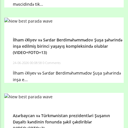
məscidində tik...
İlham Əliyev və Sərdar Berdiməhəmmədov Şuşa şəhərində
inşa edilmiş birinci yaşayış kompleksində olublar
(VIDEO+FOTO=13)
24-06-2026 00:08:58
0 Comments
İlham Əliyev və Sərdar Berdiməhəmmədov Şuşa şəhərində
inşa e...
Azərbaycan və Türkmənistan prezidentləri Şuşanın
Daşaltı kəndinin fonunda şəkil çəkdiriblər