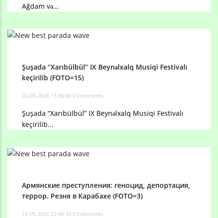
Ağdam və...
Şuşada “Xarıbülbül” IX Beynəlxalq Musiqi Festivalı
keçirilib (FOTO=15)
22-05-2026 13:38:00
0 Comments
Şuşada “Xarıbülbül” IX Beynəlxalq Musiqi Festivalı
keçirilib...
Армянские преступления: геноцид, депортация,
террор. Резня в Карабахе (FOTO=3)
16-05-2026 22:49:34
0 Comments