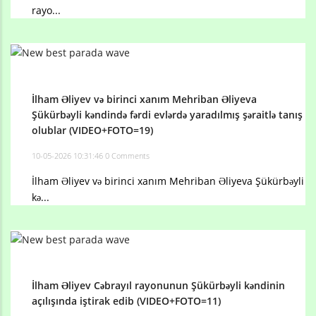
rayo...
İlham Əliyev və birinci xanım Mehriban Əliyeva
Şükürbəyli kəndində fərdi evlərdə yaradılmış şəraitlə tanış
olublar (VIDEO+FOTO=19)
10-05-2026 10:31:46
0 Comments
İlham Əliyev və birinci xanım Mehriban Əliyeva Şükürbəyli
kə...
İlham Əliyev Cəbrayıl rayonunun Şükürbəyli kəndinin
açılışında iştirak edib (VIDEO+FOTO=11)