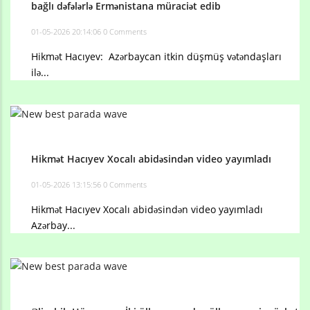
bağlı dəfələrlə Ermənistana müraciət edib
01-05-2026 20:14:06
0 Comments
Hikmət Hacıyev: Azərbaycan itkin düşmüş vətəndaşları
ilə...
Hikmət Hacıyev Xocalı abidəsindən video yayımladı
01-05-2026 13:15:56
0 Comments
Hikmət Hacıyev Xocalı abidəsindən video yayımladı
Azərbay...