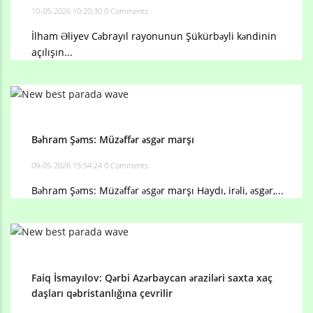
10-05-2026 10:20:30
0 Comments
İlham Əliyev Cəbrayıl rayonunun Şükürbəyli kəndinin
açılışın...
Bəhram Şəms: Müzəffər əsgər marşı
09-05-2026 15:54:24
0 Comments
Bəhram Şəms: Müzəffər əsgər marşı Haydı, irəli, əsgər,...
Faiq İsmayılov: Qərbi Azərbaycan əraziləri saxta xaç
daşları qəbristanlığına çevrilir