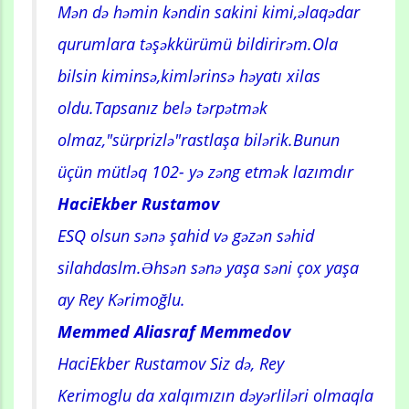
Mən də həmin kəndin sakini kimi,əlaqədar
qurumlara təşəkkürümü bildirirəm.Ola
bilsin kiminsə,kimlərinsə həyatı xilas
oldu.Tapsanız belə tərpətmək
olmaz,"sürprizlə"rastlaşa bilərik.Bunun
üçün mütləq 102- yə zəng etmək lazımdır
HaciEkber Rustamov
ESQ olsun sənə şahid və gəzən səhid
silahdaslm.Əhsən sənə yaşa səni çox yaşa
ay Rey Kərimoğlu.
Memmed Aliasraf Memmedov
HaciEkber Rustamov Siz də, Rey
Kerimoglu da xalqımızın dəyərliləri olmaqla