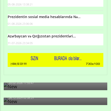
05-08-2026 13:38:21
Prezidentin sosial media hesablarında Nə...
01-08-2026 23:06:06
Azərbaycan və Qırğızıstan prezidentləri...
31-07-2026 23:34:05
Qulu Məhərrəmli: Sosial şəbəkələrdə söyüş niyə artıb?
20-02-2026 17:55:47
Məni bura NAZİR GÖNDƏRİB - 1937-ci ildən fəaliyyətdə
olan və...
26-12-2025 02:08:23
-Ay qız, sən məhkəməni udmayacaqsan... Sən bilirsən
də, məni...