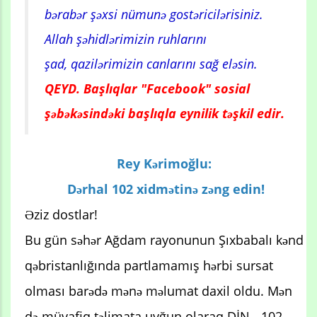
bərabər şəxsi nümunə gostəricilərisiniz.
Allah şəhidlərimizin ruhlarını
şad, qazilərimizin canlarını sağ eləsin.
QEYD. Başlıqlar "Facebook" sosial
şəbəkəsindəki başlıqla eynilik təşkil edir.
Rey Kərimoğlu:
Dərhal 102 xidmətinə zəng edin!
Əziz dostlar!
Bu gün səhər Ağdam rayonunun Şıxbabalı kənd
qəbristanlığında partlamamış hərbi sursat
olması barədə mənə məlumat daxil oldu. Mən
də müvafiq təlimata uyğun olaraq DİN - 102