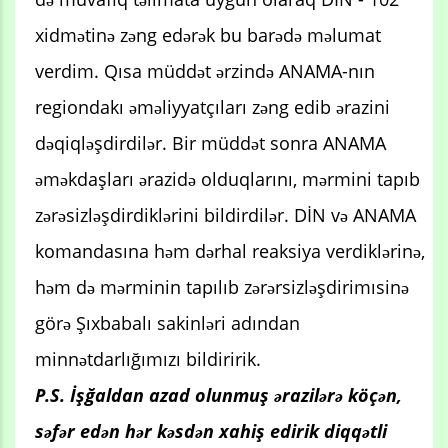
xidmətinə zəng edərək bu barədə məlumat
verdim. Qısa müddət ərzində ANAMA-nın
regiondakı əməliyyatçıları zəng edib ərazini
dəqiqləşdirdilər. Bir müddət sonra ANAMA
əməkdaşları ərazidə olduqlarını, mərmini tapıb
zərəsizləşdirdiklərini bildirdilər. DİN və ANAMA
komandasına həm dərhal reaksiya verdiklərinə,
həm də mərminin tapılıb zərərsizləşdirimısinə
görə Şıxbabalı sakinləri adından
minnətdarlığımızı bildiririk.
P.S. İşğaldan azad olunmuş ərazilərə köçən,
səfər edən hər kəsdən xahiş edirik diqqətli