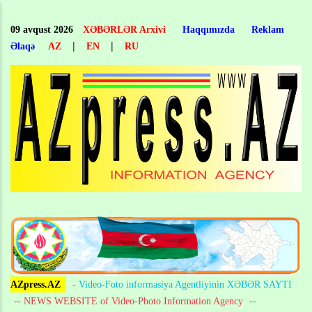
Skip
to
09 avqust 2026
XƏBƏRLƏR Arxivi
Haqqımızda
Reklam
main
|
|
Əlaqə
AZ
EN
RU
content
AZpress.AZ
- Video-Foto informasiya Agentliyinin XƏBƏR SAYTI
-- NEWS WEBSITE of Video-Photo Information Agency
--