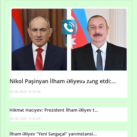
Nikol Paşinyan İlham Əliyevə zəng etdi:...
08-08-2026 19:33:49
Hikmət Hacıyev: Prezident İlham Əliyev t...
08-08-2026 15:45:44
İlham Əliyev “Yeni Səngəçal” yarımstansi...