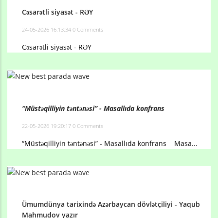
Cəsarətli siyasət - RƏY
24-05-2026 16:13:34
0 Comments
Cəsarətli siyasət - RƏY
“Müstəqilliyin təntənəsi” - Masallıda konfrans
22-05-2026 19:20:17
0 Comments
“Müstəqilliyin təntənəsi” - Masallıda konfrans Masa...
Ümumdünya tarixində Azərbaycan dövlətçiliyi - Yaqub
Mahmudov yazır