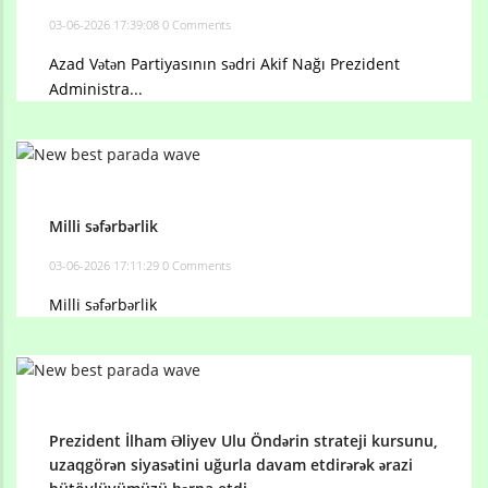
03-06-2026 17:39:08
0 Comments
Azad Vətən Partiyasının sədri Akif Nağı Prezident
Administra...
Milli səfərbərlik
03-06-2026 17:11:29
0 Comments
Milli səfərbərlik
Prezident İlham Əliyev Ulu Öndərin strateji kursunu,
uzaqgörən siyasətini uğurla davam etdirərək ərazi