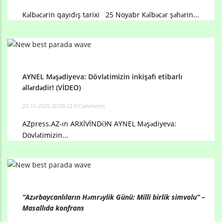
Kəlbəcərin qayıdış tarixi 25 Noyabr Kəlbəcər şəhərin...
AYNEL Məşədiyeva: Dövlətimizin inkişafı etibarlı
əllərdədir! (VİDEO)
22-11-2025 20:09:22
0 Comments
AZpress.AZ-ın ARXİVİNDƏN AYNEL Məşədiyeva:
Dövlətimizin...
“Azərbaycanlıların Həmrəylik Günü: Milli birlik simvolu” –
Masallıda konfrans