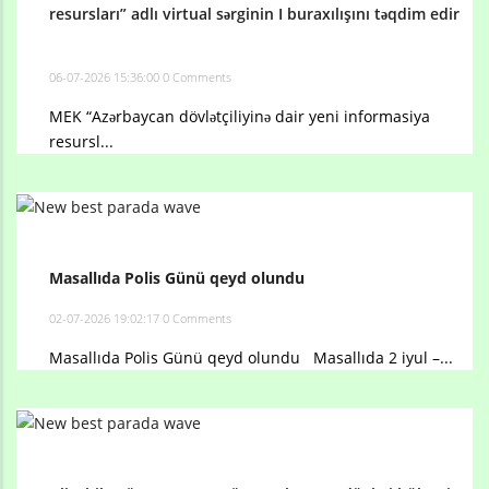
resursları” adlı virtual sərginin I buraxılışını təqdim edir
06-07-2026 15:36:00
0 Comments
MEK “Azərbaycan dövlətçiliyinə dair yeni informasiya
resursl...
Masallıda Polis Günü qeyd olundu
02-07-2026 19:02:17
0 Comments
Masallıda Polis Günü qeyd olundu Masallıda 2 iyul –...