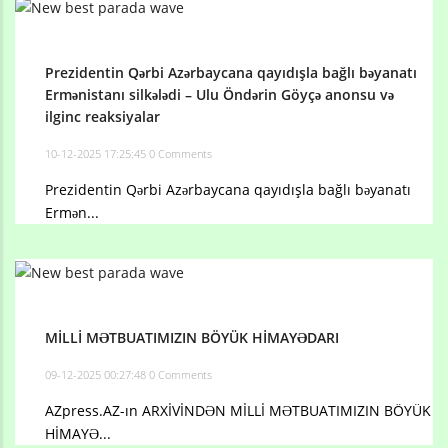
Prezidentin Qərbi Azərbaycana qayıdışla bağlı bəyanatı
Ermənistanı silkələdi – Ulu Öndərin Göyçə anonsu və
ilginc reaksiyalar
10-12-2025 17:25:45
0 Comments
Prezidentin Qərbi Azərbaycana qayıdışla bağlı bəyanatı
Ermən...
MİLLİ MƏTBUATIMIZIN BÖYÜK HİMAYƏDARI
09-12-2025 00:27:48
0 Comments
AZpress.AZ-ın ARXİVİNDƏN MİLLİ MƏTBUATIMIZIN BÖYÜK
HİMAYƏ...