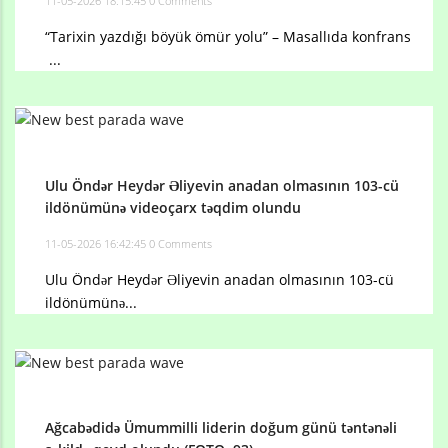
11-05-2026 18:15:45
0 Comments
“Tarixin yazdığı böyük ömür yolu” – Masallıda konfrans
...
Ulu Öndər Heydər Əliyevin anadan olmasının 103-cü
ildönümünə videoçarx təqdim olundu
11-05-2026 16:42:45
0 Comments
Ulu Öndər Heydər Əliyevin anadan olmasının 103-cü
ildönümünə...
Ağcabədidə Ümummilli liderin doğum günü təntənəli