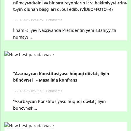
nümayəndəsini və bir sıra rayonların icra hakimiyyətlərinə
təyin olunan başçıları qəbul edib. (VİDEO+FOTO=4)
12-11-2025 19:41:25
0 Comments
İlham Əliyev Naxçıvanda Prezidentin yeni səlahiyyətli
nümayə...
“Azərbaycan Konstitusiyası: hüquqi dövlətçiliyin
bünövrəsi” – Masallıda konfrans
12-11-2025 18:23:37
0 Comments
“Azərbaycan Konstitusiyası: hüquqi dövlətçiliyin
bünövrəsi”...