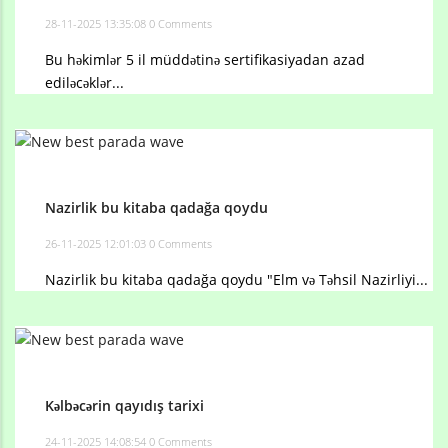
28-11-2025 13:35:08
0 Comments
Bu həkimlər 5 il müddətinə sertifikasiyadan azad
ediləcəklər...
Nazirlik bu kitaba qadağa qoydu
26-11-2025 12:01:03
0 Comments
Nazirlik bu kitaba qadağa qoydu "Elm və Təhsil Nazirliyi...
Kəlbəcərin qayıdış tarixi
24-11-2025 14:08:54
0 Comments