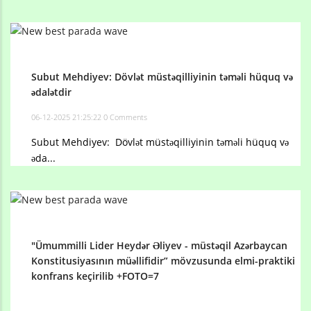
Subut Mehdiyev: Dövlət müstəqilliyinin təməli hüquq və
ədalətdir
06-12-2025 21:25:22
0 Comments
Subut Mehdiyev: Dövlət müstəqilliyinin təməli hüquq və
əda...
"Ümummilli Lider Heydər Əliyev - müstəqil Azərbaycan
Konstitusiyasının müəllifidir” mövzusunda elmi-praktiki
konfrans keçirilib +FOTO=7