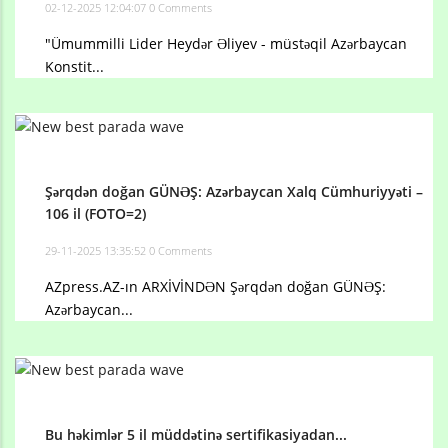
02-12-2025 12:04:07
0 Comments
"Ümummilli Lider Heydər Əliyev - müstəqil Azərbaycan
Konstit...
Şərqdən doğan GÜNƏŞ: Azərbaycan Xalq Cümhuriyyəti –
106 il (FOTO=2)
29-11-2025 13:35:52
0 Comments
AZpress.AZ-ın ARXİVİNDƏN Şərqdən doğan GÜNƏŞ:
Azərbaycan...
Bu həkimlər 5 il müddətinə sertifikasiyadan...