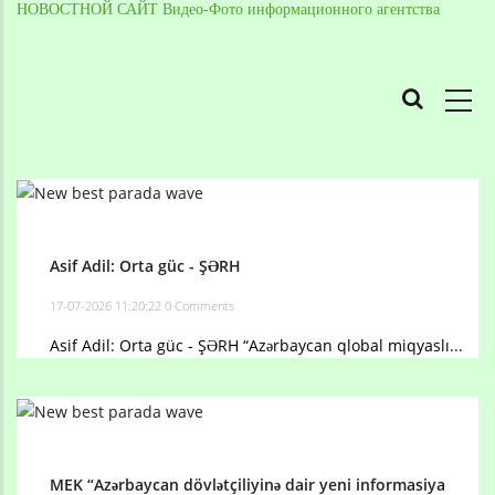
НОВОСТНОЙ САЙТ Видео-Фото информационного агентства
MAIN
NAVIGATION
Skip
to
Breadcrumb
main
content
Asif Adil: Orta güc - ŞƏRH
17-07-2026 11:20:22
0 Comments
Asif Adil: Orta güc - ŞƏRH “Azərbaycan qlobal miqyaslı...
MEK “Azərbaycan dövlətçiliyinə dair yeni informasiya