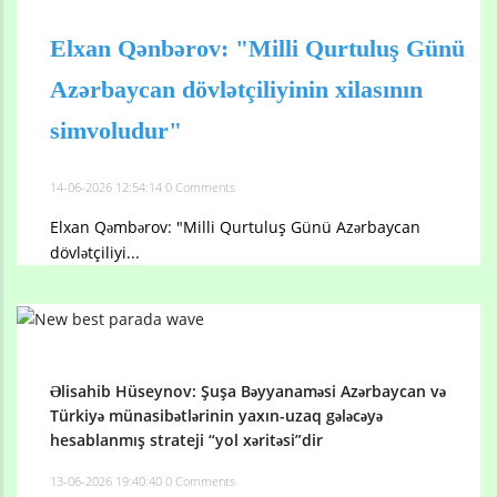
Elxan Qənbərov: "Milli Qurtuluş Günü
Azərbaycan dövlətçiliyinin xilasının
simvoludur"
14-06-2026 12:54:14
0 Comments
Elxan Qəmbərov: "Milli Qurtuluş Günü Azərbaycan
dövlətçiliyi...
Əlisahib Hüseynov: Şuşa Bəyyanaməsi Azərbaycan və
Türkiyə münasibətlərinin yaxın-uzaq gələcəyə
hesablanmış strateji “yol xəritəsi”dir
13-06-2026 19:40:40
0 Comments