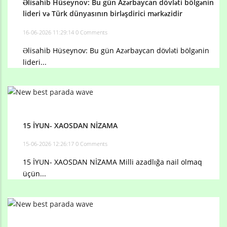
Əlisahib Hüseynov: Bu gün Azərbaycan dövləti bölgənin
lideri və Türk dünyasının birləşdirici mərkəzidir
16-06-2026 11:29:14
0 Comments
Əlisahib Hüseynov: Bu gün Azərbaycan dövləti bölgənin
lideri...
15 İYUN- XAOSDAN NİZAMA
15-06-2026 12:26:17
0 Comments
15 İYUN- XAOSDAN NİZAMA Milli azadlığa nail olmaq
üçün...