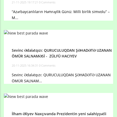
21-11-2025 19:17:21
0 Comments
“Azərbaycanlıların Həmrəylik Günü: Milli birlik simvolu” –
M...
Sevinc Ədalətqızı: QURUCULUQDAN ŞƏHADƏTƏ UZANAN
ÖMÜR SALNAMƏSİ - ZÜLFÜ HACIYEV
20-11-2025 16:34:31
0 Comments
Sevinc Ədalətqızı: QURUCULUQDAN ŞƏHADƏTƏ UZANAN
ÖMÜR SALNAM...
İlham Əliyev Naxçıvanda Prezidentin yeni səlahiyyətli