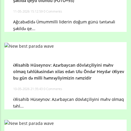
şəkildə qeyd olundu (FOTO=93)
11-05-2026 15:12:59
0 Comments
Ağcabədidə Ümummilli liderin doğum günü təntənəli
şəkildə qe...
Əlisahib Hüseynov: Azərbaycan dövlətçiliyini məhv
olmaq təhlükəsindən xilas edən Ulu Öndər Heydər Əliyev
bu gün də milli həmrəyliyimizin rəmzidir
10-05-2026 21:35:43
0 Comments
Əlisahib Hüseynov: Azərbaycan dövlətçiliyini məhv olmaq
təhl...