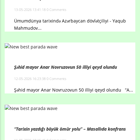
13-05-2026 13:41:18
0 Comments
Ümumdünya tarixində Azərbaycan dövlətçiliyi - Yaqub
Mahmudov...
Şəhid mayor Anar Novruzovun 50 illiyi qeyd olundu
12-05-2026 16:23:38
0 Comments
Şəhid mayor Anar Novruzovun 50 illiyi qeyd olundu “A...
“Tarixin yazdığı böyük ömür yolu” – Masallıda konfrans