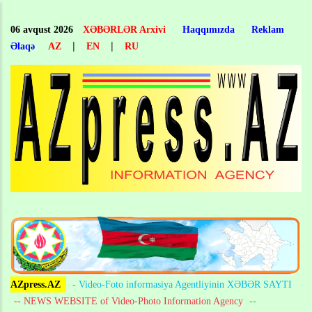
Skip
to
06 avqust 2026
XƏBƏRLƏR Arxivi
Haqqımızda
Reklam
main
|
|
Əlaqə
AZ
EN
RU
content
AZpress.AZ
- Video-Foto informasiya Agentliyinin XƏBƏR SAYTI
-- NEWS WEBSITE of Video-Photo Information Agency
--