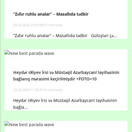
“Zəfər ruhlu analar” – Masallıda tədbir
03-03-2026 23:43:08
0 Comments
“Zəfər ruhlu analar” – Masallıda tədbir Gülüşləri çə...
Heydər Əliyev İrsi və Müstəqil Azərbaycan! layihəsinin
bağlanış mərasimi keçirilmişdir +FOTO=10
23-02-2026 11:50:47
0 Comments
Heydər Əliyev İrsi və Müstəqil Azərbaycan! layihəsinin
bağla...