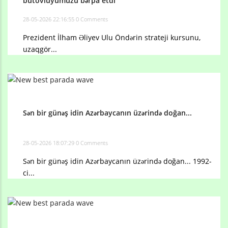
bütövlüyümüzü bərpa etdi
28-05-2026 22:16:55
0 Comments
Prezident İlham Əliyev Ulu Öndərin strateji kursunu,
uzaqgör...
Sən bir günəş idin Azərbaycanın üzərində doğan...
28-05-2026 18:07:29
0 Comments
Sən bir günəş idin Azərbaycanın üzərində doğan... 1992-
ci...