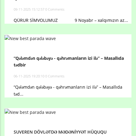
09-11-2025 15:12:57
0 Comments
QÜRUR SİMVOLUMUZ 9 Noyabr – xalqımızın az...
“Qələmdən qələbəyə - qəhrəmanların izi ilə” – Masallıda
tədbir
06-11-2025 19:20:10
0 Comments
“Qələmdən qələbəyə - qəhrəmanların izi ilə” – Masallıda
təd...
SUVEREN DÖVLƏTDƏ MƏDƏNİYYƏT HÜQUQU