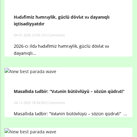
Hədəfimiz həmrəylik, güclü dövlət və dayanıqlı
iqtisadiyyatdır
04-01-2026 23:05:10
0 Comments
2026-cı ildə hədəfimiz həmrəylik, güclü dövlət və
dayanıqlı...
Masallıda tədbir: “Vətənin bütövlüyü – sözün qüdrəti”
24-12-2025 18:34:09
0 Comments
Masallıda tədbir: “Vətənin bütövlüyü – sözün qüdrəti” ...