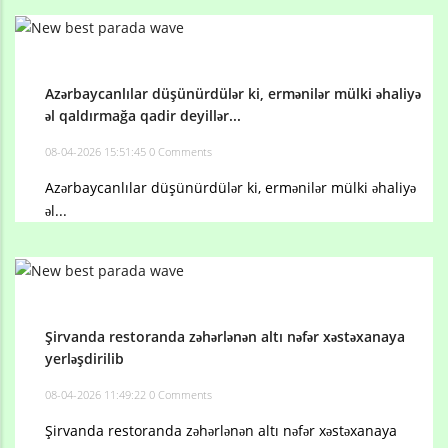
Azərbaycanlılar düşünürdülər ki, ermənilər mülki əhaliyə
əl qaldırmağa qadir deyillər...
08-04-2026 15:51:45
0 Comments
Azərbaycanlılar düşünürdülər ki, ermənilər mülki əhaliyə
əl...
Şirvanda restoranda zəhərlənən altı nəfər xəstəxanaya
yerləşdirilib
08-04-2026 11:49:22
0 Comments
Şirvanda restoranda zəhərlənən altı nəfər xəstəxanaya