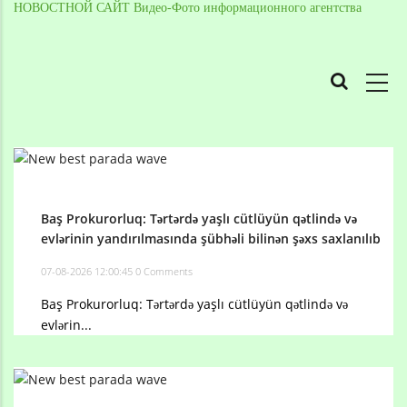
НОВОСТНОЙ САЙТ Видео-Фото информационного агентства
MAIN
NAVIGATION
Skip
to
Breadcrumb
main
content
Baş Prokurorluq: Tərtərdə yaşlı cütlüyün qətlində və
evlərinin yandırılmasında şübhəli bilinən şəxs saxlanılıb
07-08-2026 12:00:45
0 Comments
Baş Prokurorluq: Tərtərdə yaşlı cütlüyün qətlində və
evlərin...