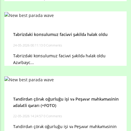
Təbrizdəki konsulumuz faciəvi şəkildə həlak oldu
24-05-2026 00:11:13
0 Comments
Təbrizdəki konsulumuz faciəvi şəkildə həlak oldu
Azərbayc...
Təndirdən çörək oğurluğu işi və Peşəvər məhkəməsinin
ədalətli qərarı (+FOTO)
22-05-2026 14:24:57
0 Comments
Təndirdən çörək oğurluğu işi və Peşəvər məhkəməsinin