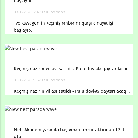
başlayıb
09-05-2026 12:45:13
0 Comments
“Volkswagen”in keçmiş rəhbərinə qarşı cinayət işi
başlayıb...
Keçmiş nazirin villası satıldı - Pulu dövlətə qaytarılacaq
01-05-2026 21:52:13
0 Comments
Keçmiş nazirin villası satıldı - Pulu dövlətə qaytarılacaq...
Neft Akademiyasında baş verən terror aktından 17 il
ötür