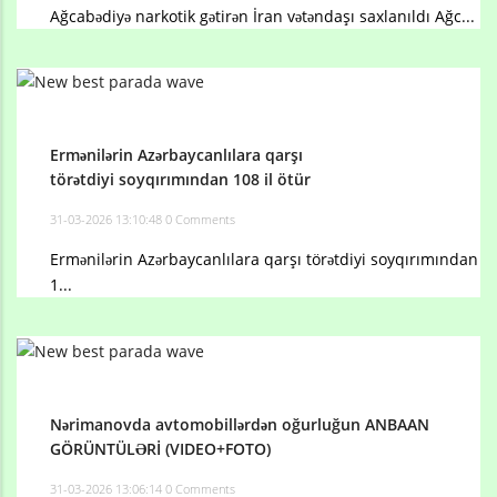
Ağcabədiyə narkotik gətirən İran vətəndaşı saxlanıldı Ağc...
Ermənilərin Azərbaycanlılara qarşı
törətdiyi soyqırımından 108 il ötür
31-03-2026 13:10:48
0 Comments
Ermənilərin Azərbaycanlılara qarşı törətdiyi soyqırımından
1...
Nərimanovda avtomobillərdən oğurluğun ANBAAN
GÖRÜNTÜLƏRİ (VIDEO+FOTO)
31-03-2026 13:06:14
0 Comments