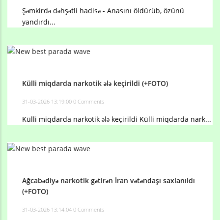
Şəmkirdə dəhşətli hadisə - Anasını öldürüb, özünü
yandırdı...
Külli miqdarda narkotik ələ keçirildi (+FOTO)
31-03-2026 13:19:00
0 Comments
Külli miqdarda narkotik ələ keçirildi Külli miqdarda nark...
Ağcabədiyə narkotik gətirən İran vətəndaşı saxlanıldı
(+FOTO)
31-03-2026 13:14:04
0 Comments