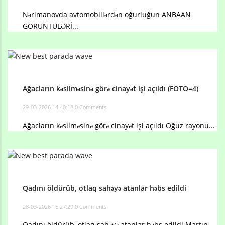
Nərimanovda avtomobillərdən oğurluğun ANBAAN
GÖRÜNTÜLƏRİ...
Ağacların kəsilməsinə görə cinayət işi açıldı (FOTO=4)
29-03-2026 14:40:18
0 Comments
Ağacların kəsilməsinə görə cinayət işi açıldı Oğuz rayonu...
Qadını öldürüb, otlaq sahəyə atanlar həbs edildi
28-03-2026 16:27:29
0 Comments
Qadını öldürüb, otlaq sahəyə atanlar həbs edildi Martın