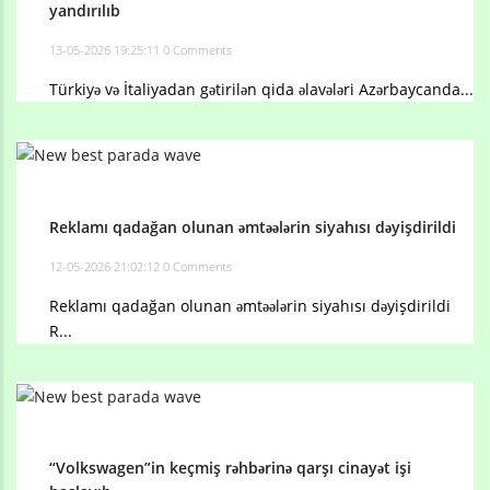
yandırılıb
13-05-2026 19:25:11
0 Comments
Türkiyə və İtaliyadan gətirilən qida əlavələri Azərbaycanda...
Reklamı qadağan olunan əmtəələrin siyahısı dəyişdirildi
12-05-2026 21:02:12
0 Comments
Reklamı qadağan olunan əmtəələrin siyahısı dəyişdirildi
R...
“Volkswagen”in keçmiş rəhbərinə qarşı cinayət işi