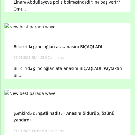
Elnarə Abdullayeva polis bölməsindədir: nə baş verir?
Əmə...
Biləcəridə gənc oğlan ata-anasını BIÇAQLADI
02-04-2026 15:14:28
0 Comments
Biləcəridə gənc oğlan ata-anasını BIÇAQLADI Paytaxtın
Bi...
Şəmkirdə dəhşətli hadisə - Anasını öldürüb, özünü
yandırdı
31-03-2026 14:06:06
0 Comments