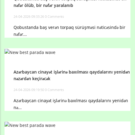
nəfər ölüb, bir nəfər yaralanıb
24-04-2026 09:33:26
0 Comments
Qobustanda baş verən torpaq sürüşməsi nəticəsində bir
nəfər...
Azərbaycan cinayət işlərinə baxılması qaydalarını yenidən
nəzərdən keçirəcək
24-04-2026 09:19:50
0 Comments
Azərbaycan cinayət işlərinə baxılması qaydalarını yenidən
nə...