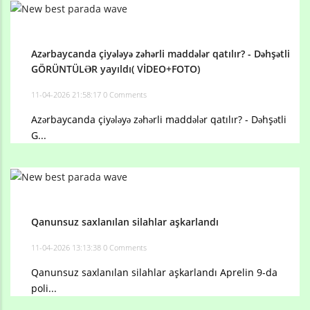
Azərbaycanda çiyələyə zəhərli maddələr qatılır? - Dəhşətli
GÖRÜNTÜLƏR yayıldı( VİDEO+FOTO)
11-04-2026 21:58:17
0 Comments
Azərbaycanda çiyələyə zəhərli maddələr qatılır? - Dəhşətli
G...
Qanunsuz saxlanılan silahlar aşkarlandı
11-04-2026 13:13:38
0 Comments
Qanunsuz saxlanılan silahlar aşkarlandı Aprelin 9-da
poli...