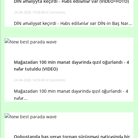
DİN əməliyyta keçirdi - Həbs edilənlər var (VIDEO+FOTO)
24-04-2026 14:09:40
0 Comments
DİN əməliyyat keçirdi - Həbs edilənlər var DİN-in Baş Nar...
Mağazadan 100 min manat dəyərində qızıl oğurlandı - 4
nəfər tutuldu (VIDEO)
24-04-2026 14:03:45
0 Comments
Mağazadan 100 min manat dəyərində qızıl oğurlandı - 4
nəfər...
Qobustanda baş verən torpaq sürüşməsi nəticəsində bir