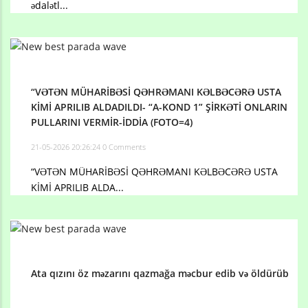
ədalətl...
“VƏTƏN MÜHARİBƏSİ QƏHRƏMANI KƏLBƏCƏRƏ USTA
KİMİ APRILIB ALDADILDI- “A-KOND 1” ŞİRKƏTİ ONLARIN
PULLARINI VERMİR-İDDİA (FOTO=4)
21-05-2026 20:26:24
0 Comments
“VƏTƏN MÜHARİBƏSİ QƏHRƏMANI KƏLBƏCƏRƏ USTA
KİMİ APRILIB ALDA...
Ata qızını öz məzarını qazmağa məcbur edib və öldürüb