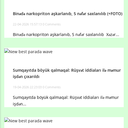
Binədə narkopriton aşkarlanıb, 5 nəfər saxlanılıb (+FOTO)
22-04-2026 15:57:13
0 Comments
Binədə narkopriton aşkarlanıb, 5 nəfər saxlanılıb Xəzər...
Sumqayıtda böyük qalmaqal: Rüşvət iddiaları ilə məmur
işdən çıxarıldı
19-04-2026 22:23:03
0 Comments
Sumqayıtda böyük qalmaqal: Rüşvət iddiaları ilə məmur
işdən...