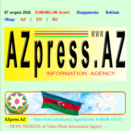
Skip
to
07 avqust 2026
XƏBƏRLƏR Arxivi
Haqqımızda
Reklam
main
|
|
Əlaqə
AZ
EN
RU
content
AZpress.AZ
- Video-Foto informasiya Agentliyinin XƏBƏR SAYTI
-- NEWS WEBSITE of Video-Photo Information Agency
--