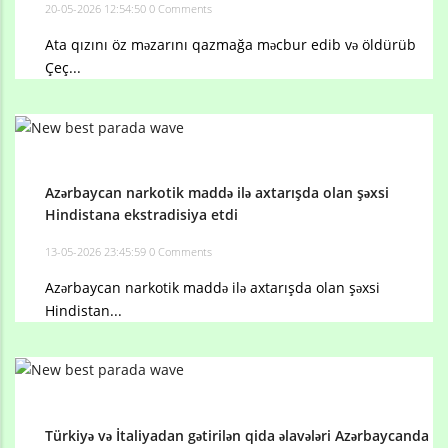
20-05-2026 12:54:50
0 Comments
Ata qızını öz məzarını qazmağa məcbur edib və öldürüb
Çeç...
Azərbaycan narkotik maddə ilə axtarışda olan şəxsi
Hindistana ekstradisiya etdi
13-05-2026 23:45:59
0 Comments
Azərbaycan narkotik maddə ilə axtarışda olan şəxsi
Hindistan...
Türkiyə və İtaliyadan gətirilən qida əlavələri Azərbaycanda