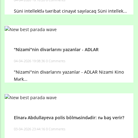
Süni intellektlə təxribat cinayət sayılacaq Süni intellek...
"Nizami"nin divarlarını yazanlar - ADLAR
04-04-2026 19:08:36
0 Comments
"Nizami"nin divarlarını yazanlar - ADLAR Nizami Kino
Mərk...
Elnarə Abdullayeva polis bölməsindədir: nə baş verir?
03-04-2026 23:44:16
0 Comments