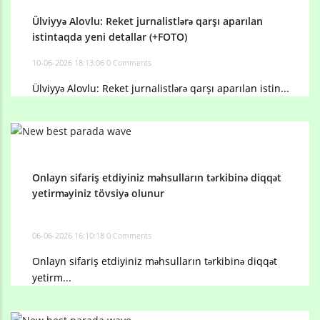
Ülviyyə Alovlu: Reket jurnalistlərə qarşı aparılan
istintaqda yeni detallar (+FOTO)
10-06-2026 18:13:06
0 Comments
Ülviyyə Alovlu: Reket jurnalistlərə qarşı aparılan istin...
Onlayn sifariş etdiyiniz məhsulların tərkibinə diqqət
yetirməyiniz tövsiyə olunur
06-06-2026 16:10:18
0 Comments
Onlayn sifariş etdiyiniz məhsulların tərkibinə diqqət
yetirm...