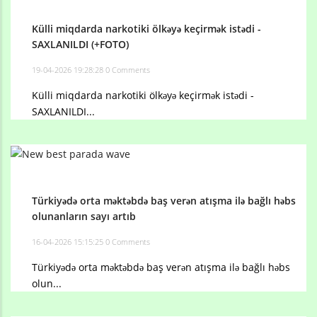
Külli miqdarda narkotiki ölkəyə keçirmək istədi -
SAXLANILDI (+FOTO)
19-04-2026 19:28:28
0 Comments
Külli miqdarda narkotiki ölkəyə keçirmək istədi -
SAXLANILDI...
Türkiyədə orta məktəbdə baş verən atışma ilə bağlı həbs
olunanların sayı artıb
16-04-2026 15:15:25
0 Comments
Türkiyədə orta məktəbdə baş verən atışma ilə bağlı həbs
olun...