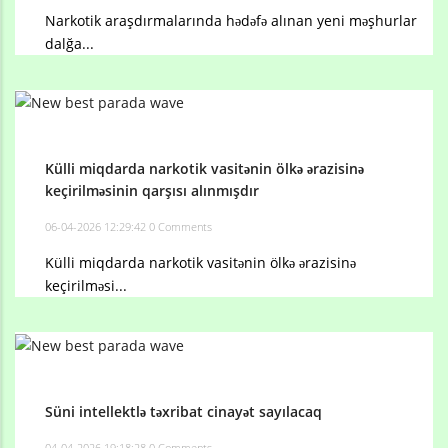
Narkotik araşdırmalarında hədəfə alınan yeni məşhurlar
dalğa...
Külli miqdarda narkotik vasitənin ölkə ərazisinə
keçirilməsinin qarşısı alınmışdır
06-04-2026 12:29:42
0 Comments
Külli miqdarda narkotik vasitənin ölkə ərazisinə
keçirilməsi...
Süni intellektlə təxribat cinayət sayılacaq
04-04-2026 19:18:28
0 Comments