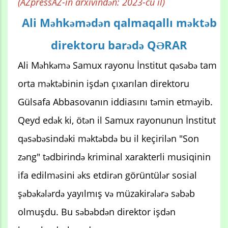
(AZpressAZ-in arxivindən: 2023-cü il)
Ali Məhkəmədən qalmaqallı məktəb
direktoru barədə QƏRAR
Ali Məhkəmə Samux rayonu İnstitut qəsəbə tam
orta məktəbinin işdən çıxarılan direktoru
Gülsafa Abbasovanın iddiasını təmin etməyib.
Qeyd edək ki, ötən il Samux rayonunun İnstitut
qəsəbəsindəki məktəbdə bu il keçirilən "Son
zəng" tədbirində kriminal xarakterli musiqinin
ifa edilməsini əks etdirən görüntülər sosial
şəbəkələrdə yayılmış və müzakirələrə səbəb
olmuşdu. Bu səbəbdən direktor işdən