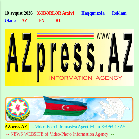
Skip
to
10 avqust 2026
XƏBƏRLƏR Arxivi
Haqqımızda
Reklam
main
|
|
Əlaqə
AZ
EN
RU
content
AZpress.AZ
- Video-Foto informasiya Agentliyinin XƏBƏR SAYTI
-- NEWS WEBSITE of Video-Photo Information Agency
--