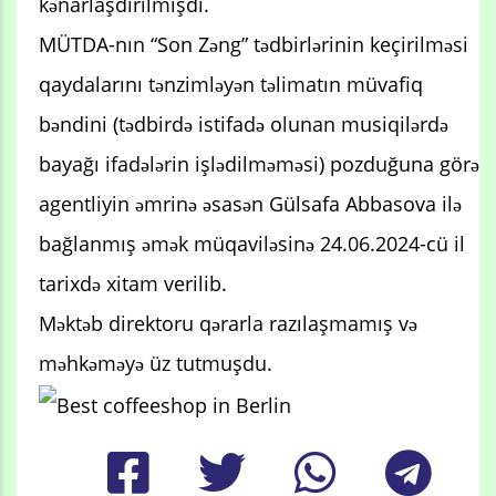
kənarlaşdırılmışdı.
MÜTDA-nın “Son Zəng” tədbirlərinin keçirilməsi
qaydalarını tənzimləyən təlimatın müvafiq
bəndini (tədbirdə istifadə olunan musiqilərdə
bayağı ifadələrin işlədilməməsi) pozduğuna görə
agentliyin əmrinə əsasən Gülsafa Abbasova ilə
bağlanmış əmək müqaviləsinə 24.06.2024-cü il
tarixdə xitam verilib.
Məktəb direktoru qərarla razılaşmamış və
məhkəməyə üz tutmuşdu.