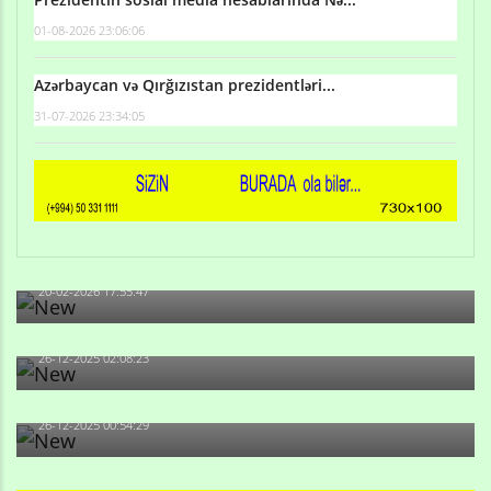
01-08-2026 23:06:06
Azərbaycan və Qırğızıstan prezidentləri...
31-07-2026 23:34:05
Qulu Məhərrəmli: Sosial şəbəkələrdə söyüş niyə artıb?
20-02-2026 17:55:47
Məni bura NAZİR GÖNDƏRİB - 1937-ci ildən fəaliyyətdə
olan və...
26-12-2025 02:08:23
-Ay qız, sən məhkəməni udmayacaqsan... Sən bilirsən
də, məni...
26-12-2025 00:54:29