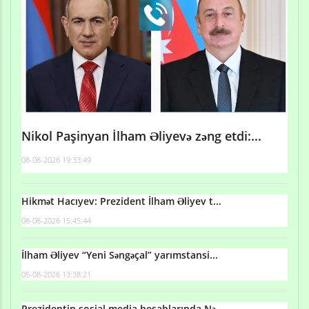
Nikol Paşinyan İlham Əliyevə zəng etdi:...
08-08-2026 19:33:49
Hikmət Hacıyev: Prezident İlham Əliyev t...
08-08-2026 15:45:44
İlham Əliyev “Yeni Səngəçal” yarımstansi...
05-08-2026 13:38:21
Prezidentin sosial media hesablarında Nə...