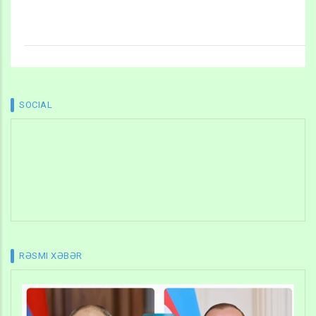
SOCIAL
RƏSMI XƏBƏR