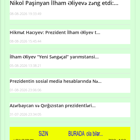
Nikol Paşinyan İlham Əliyevə zəng etdi:...
08-08-2026 19:33:49
Hikmət Hacıyev: Prezident İlham Əliyev t...
08-08-2026 15:45:44
İlham Əliyev “Yeni Səngəçal” yarımstansi...
05-08-2026 13:38:21
Prezidentin sosial media hesablarında Nə...
01-08-2026 23:06:06
Azərbaycan və Qırğızıstan prezidentləri...
31-07-2026 23:34:05