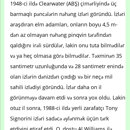
1948-ci ildə Clearwater (ABŞ) çimərliyində üç
barmaqlı pəncələrin nəhəng izləri göründü. İzləri
araşdıran elm adamları, onların boyu 4,5 m-
dən az olmayan nəhəng pinqvin tərəfindən
qaldığını irəli sürdülər, lakin onu tuta bilmədilər
və ya heç olmasa görə bilmədilər. Təxminən 35
santimetr uzunluğunda və 28 santimetr enində
olan izlərin dənizdən çıxdığı və bir neçə mil
sahili izlədiyi göründü. İzlər daha on il
görünməyə davam etdi və sonra yox oldu. Lakin
otuz il sonra, 1988-ci ildə yerli zarafatçı Tony
Signorini izləri sadəcə əylənmək üçün tərk
etdiyini etiraf etdi. O, dostu Al Williams ilə