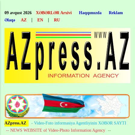
Skip
to
09 avqust 2026
XƏBƏRLƏR Arxivi
Haqqımızda
Reklam
main
|
|
Əlaqə
AZ
EN
RU
content
AZpress.AZ
- Video-Foto informasiya Agentliyinin XƏBƏR SAYTI
-- NEWS WEBSITE of Video-Photo Information Agency
--