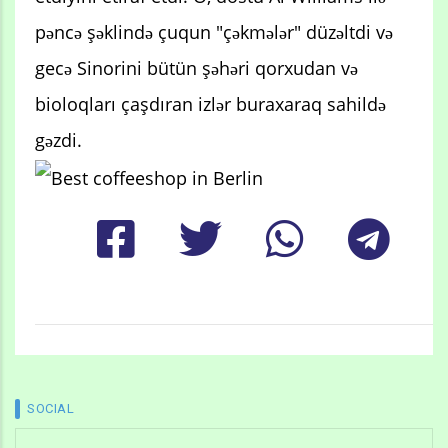
pəncə şəklində çuqun "çəkmələr" düzəltdi və
gecə Sinorini bütün şəhəri qorxudan və
bioloqları çaşdıran izlər buraxaraq sahildə
gəzdi.
SOCIAL