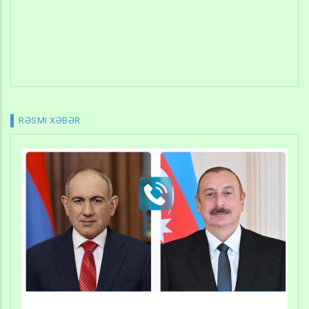
RƏSMI XƏBƏR