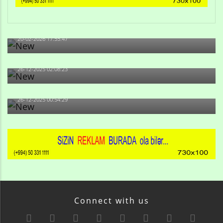
Qulu Məhərrəmli: Sosial şəbəkələrdə söyüş niyə artıb?
20-02-2026 17:55:47
Məni bura NAZİR GÖNDƏRİB - 1937-ci ildən fəaliyyətdə
olan və...
26-12-2025 02:08:23
-Ay qız, sən məhkəməni udmayacaqsan... Sən bilirsən
də, məni...
26-12-2025 00:54:29
Connect with us