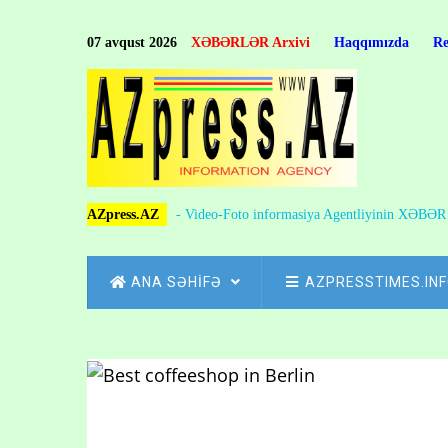
Skip
to
07 avqust 2026
XƏBƏRLƏR Arxivi
Haqqımızda
R
main
content
AZpress.AZ
- Video-Foto informasiya Agentliyinin XƏBƏ
MAIN
ANA SƏHİFƏ
AZPRESSTIMES.IN
NAVIGATION
Skip
to
Breadcrumb
main
content