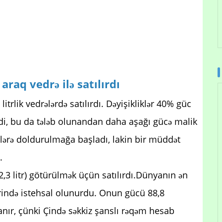
 araq vedrə ilə satılırdı
itrlik vedrələrdə satılırdı. Dəyişikliklər 40% güc
rdi, bu da tələb olunandan daha aşağı gücə malik
lərə doldurulmağa başladı, lakin bir müddət
.
12,3 litr) götürülmək üçün satılırdı.Dünyanın ən
ərində istehsal olunurdu. Onun gücü 88,8
anır, çünki Çində səkkiz şanslı rəqəm hesab