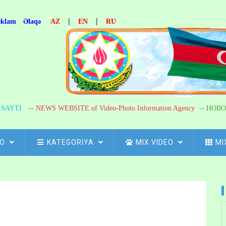
|
|
eklam
Əlaqə
AZ
EN
RU
R SAYTI
-- NEWS WEBSITE of Video-Photo Information Agency
-- НОВО
FO
KATEGORIYA
MIX VIDEO
MI