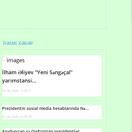
RƏSMI XƏBƏR
İlham Əliyev “Yeni Səngəçal”
yarımstansi...
05-08-2026 13:38:21
Prezidentin sosial media hesablarında Nə...
01-08-2026 23:06:06
Azərbaycan və Qırğızıstan prezidentləri...