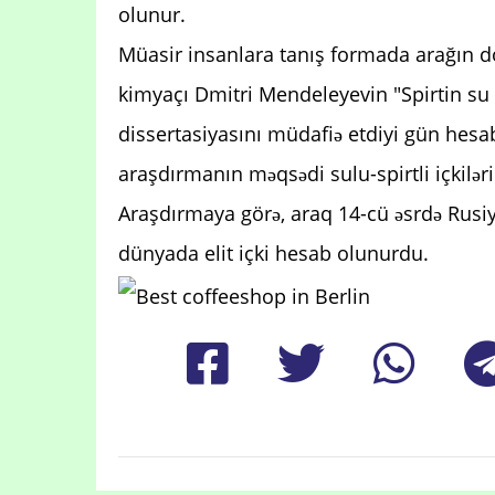
olunur.
Müasir insanlara tanış formada arağın 
kimyaçı Dmitri Mendeleyevin "Spirtin su 
dissertasiyasını müdafiə etdiyi gün hesa
araşdırmanın məqsədi sulu-spirtli içkilər
Araşdırmaya görə, araq 14-cü əsrdə Rusiy
dünyada elit içki hesab olunurdu.