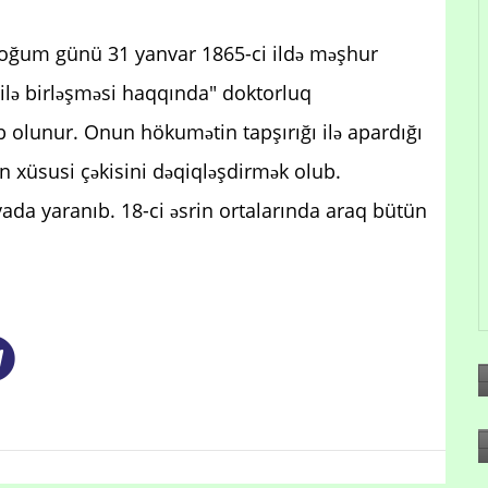
doğum günü 31 yanvar 1865-ci ildə məşhur
ilə birləşməsi haqqında" doktorluq
b olunur. Onun hökumətin tapşırığı ilə apardığı
in xüsusi çəkisini dəqiqləşdirmək olub.
ada yaranıb. 18-ci əsrin ortalarında araq bütün