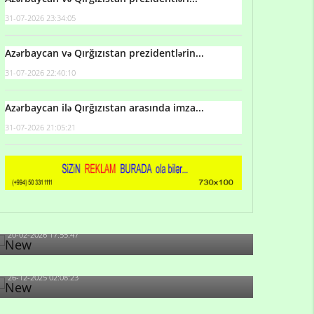
31-07-2026 23:34:05
Azərbaycan və Qırğızıstan prezidentlərin...
31-07-2026 22:40:10
Azərbaycan ilə Qırğızıstan arasında imza...
31-07-2026 21:05:21
Qulu Məhərrəmli: Sosial şəbəkələrdə söyüş niyə
artıb?
20-02-2026 17:55:47
Məni bura NAZİR GÖNDƏRİB - 1937-ci ildən
fəaliyyətdə olan və...
26-12-2025 02:08:23
-Ay qız, sən məhkəməni udmayacaqsan... Sən
bilirsən də, məni...