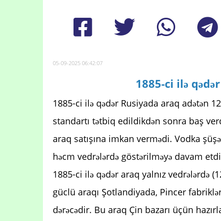
05-09-2025 06:42:07
1885-ci ilə qədər
1885-ci ilə qədər Rusiyada araq adətən 12 l
standartı tətbiq edildikdən sonra baş ve
araq satışına imkan vermədi. Vodka şüşə
həcm vedrələrdə göstərilməyə davam etdi
1885-ci ilə qədər araq yalnız vedrələrdə (
güclü araqı Şotlandiyada, Pincer fabrikl
dərəcədir. Bu araq Çin bazarı üçün hazırl