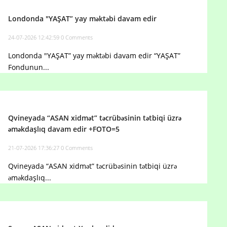
Londonda "YAŞAT” yay məktəbi davam edir
24-07-2026 12:42:59
0 Comments
Londonda "YAŞAT” yay məktəbi davam edir “YAŞAT”
Fondunun...
Qvineyada “ASAN xidmət” təcrübəsinin tətbiqi üzrə
əməkdaşlıq davam edir +FOTO=5
21-07-2026 17:36:27
0 Comments
Qvineyada “ASAN xidmət” təcrübəsinin tətbiqi üzrə
əməkdaşlıq...