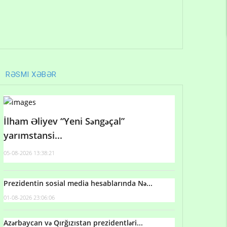
RƏSMI XƏBƏR
İlham Əliyev “Yeni Səngəçal”
yarımstansi...
05-08-2026 13:38:21
Prezidentin sosial media hesablarında Nə...
01-08-2026 23:06:06
Azərbaycan və Qırğızıstan prezidentləri...