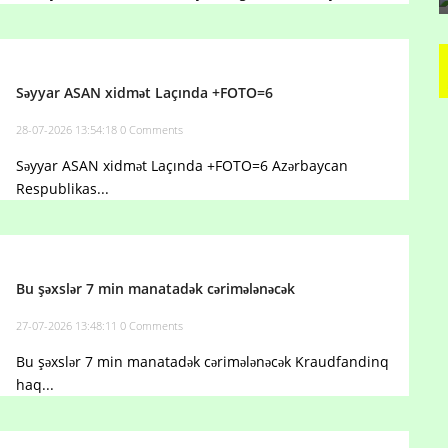
Səyyar ASAN xidmət Laçında +FOTO=6
28-07-2026 13:54:18
0 Comments
Səyyar ASAN xidmət Laçında +FOTO=6 Azərbaycan
Respublikas...
Bu şəxslər 7 min manatadək cərimələnəcək
27-07-2026 13:48:11
0 Comments
Bu şəxslər 7 min manatadək cərimələnəcək Kraudfandinq
haq...