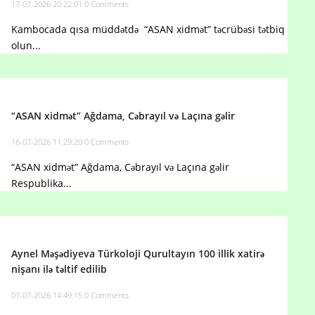
17-07-2026 20:22:01
0 Comments
Kambocada qısa müddətdə “ASAN xidmət” təcrübəsi tətbiq
olun...
“ASAN xidmət” Ağdama, Cəbrayıl və Laçına gəlir
16-07-2026 11:29:20
0 Comments
“ASAN xidmət” Ağdama, Cəbrayıl və Laçına gəlir
Respublika...
Aynel Məşədiyeva Türkoloji Qurultayın 100 illik xatirə
nişanı ilə təltif edilib
07-07-2026 14:49:15
0 Comments