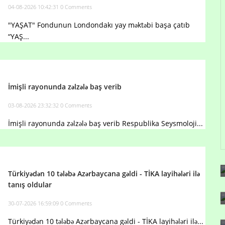
04-08-2026 10:42:31
0 Comments
"YAŞAT" Fondunun Londondakı yay məktəbi başa çatıb
“YAŞ...
İmişli rayonunda zəlzələ baş verib
03-08-2026 23:32:32
0 Comments
İmişli rayonunda zəlzələ baş verib Respublika Seysmoloji...
Türkiyədən 10 tələbə Azərbaycana gəldi - TİKA layihələri ilə
tanış oldular
30-07-2026 16:59:09
0 Comments
Türkiyədən 10 tələbə Azərbaycana gəldi - TİKA layihələri ilə...