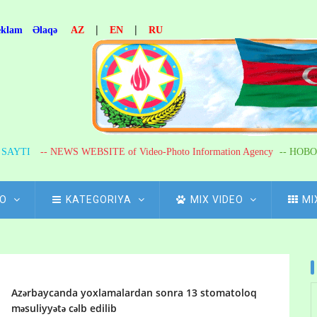
|
|
eklam
Əlaqə
AZ
EN
RU
R SAYTI
-- NEWS WEBSITE of Video-Photo Information Agency
-- НОВО
FO
KATEGORIYA
MIX VIDEO
MI
Azərbaycanda yoxlamalardan sonra 13 stomatoloq
məsuliyyətə cəlb edilib