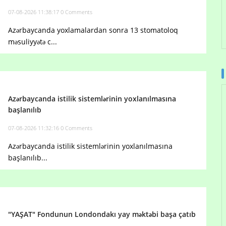
07-08-2026 11:38:17
0 Comments
Azərbaycanda yoxlamalardan sonra 13 stomatoloq
məsuliyyətə c...
Azərbaycanda istilik sistemlərinin yoxlanılmasına
başlanılıb
07-08-2026 11:32:16
0 Comments
Azərbaycanda istilik sistemlərinin yoxlanılmasına
başlanılıb...
"YAŞAT" Fondunun Londondakı yay məktəbi başa çatıb