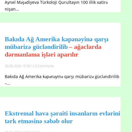
Aynel Məşədiyeva Türkoloji Qurultayın 100 illik xatirə
nişan...
Bakıda Ağ Amerika kəpənəyinə qarşı
mübarizə gücləndirilib
– ağaclarda
dərmanlama işləri aparılır
29-06-2026 15:59:12
0 Comments
Bakıda Ağ Amerika kəpənəyinə qarşı mübarizə gücləndirilib
–...
Ekstremal hava şəraiti insanların evlərini
tərk etməsinə səbəb olur