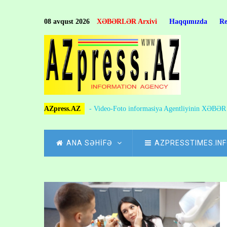
Skip
to
08 avqust 2026
XƏBƏRLƏR Arxivi
Haqqımızda
R
main
content
AZpress.AZ
- Video-Foto informasiya Agentliyinin XƏBƏ
MAIN
ANA SƏHİFƏ
AZPRESSTIMES.IN
NAVIGATION
Skip
to
Breadcrumb
main
content