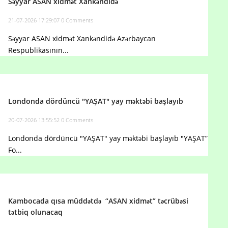
Səyyar ASAN xidmət Xankəndidə
21-07-2026 17:29:07
0 Comments
Səyyar ASAN xidmət Xankəndidə Azərbaycan
Respublikasının...
Londonda dördüncü "YAŞAT" yay məktəbi başlayıb
20-07-2026 13:55:52
0 Comments
Londonda dördüncü "YAŞAT" yay məktəbi başlayıb "YAŞAT”
Fo...
Kambocada qısa müddətdə “ASAN xidmət” təcrübəsi
tətbiq olunacaq