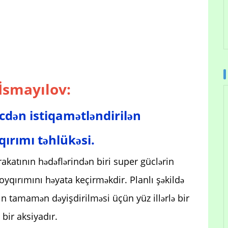
İsmayılov:
dən istiqamətləndirilən
ırımı təhlükəsi.
katının hədəflərindən biri super güclərin
soyqırımını həyata keçirməkdir. Planlı şəkildə
n tamamən dəyişdirilməsi üçün yüz illərlə bir
bir aksiyadır.