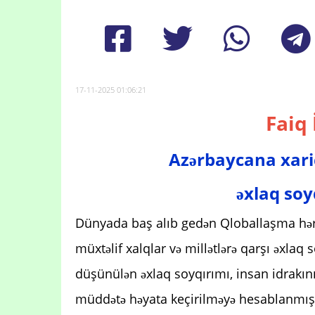
17-11-2025 01:06:21
Faiq 
Azərbaycana xaric
əxlaq soyq
Dünyada baş alıb gedən Qloballaşma həra
müxtəlif xalqlar və millətlərə qarşı əxlaq 
düşünülən əxlaq soyqırımı, insan idrakını
müddətə həyata keçirilməyə hesablanmış 