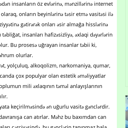
dən insanların öz evlərinə, mənzillərinə internet
 olaraq, onların beyinlərinə təsir etmə vasitəsi ilə
iyyətinə gətirərək onları əsir almağa hisslərinə
bliğat, insanları hafizəsizliyə, əxlaqi dəyərlərin
lur. Bu prosesə uğrayan insanlar təbii ki,
əhrum olurlar.
vət, yolçuluq, alkoqolizm, narkomaniya, qumar,
ycanda çox populyar olan estetik əməliyyatlar
 toplumun mili əxlaqının təməl anlayışlarının
lır.
yata keçirilməsində ən uğurlu vasitə gənclərdir.
davranışa can atırlar. Məhz bu baxımdan can
aları çərçivəsində, bu gənclərin tanınmaz hala