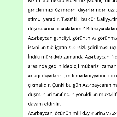
Bizim adi hesab etdiyimiz yabançı dillərd
gənclərimizi öz mədəni dəyərlərindən uzaql
stimul yaradır. Təsüf ki, bu cür fəaliyyətim
düşmələrinə bilərəkdənmi? Bilməyərəkdən
Azərbaycan gəncliyi, görünən və görünmə
istənilən təbliğatın zərərsizləşdirilməsi 
İndiki mürəkkəb zamanda Azərbaycan, “ide
arasında gedən ideoloji mübarizə zamanı ö
əxlaqi dəyərlərini, mili mədəniyyətini q
çıxmalıdır. Çünki bu gün Azərbaycanın mi
düşmənləri tərəfindən yönəldilən müxtəlif
davam etdirilir.
Azərbaycan, özünün mili dəyərlərinə və 