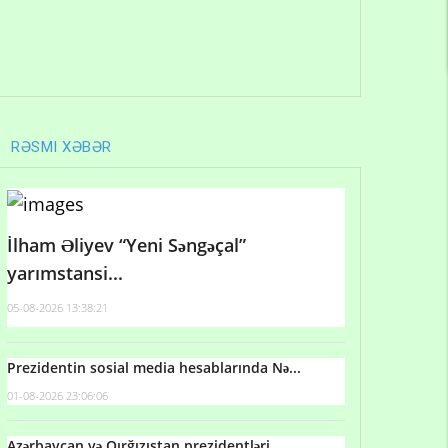
RƏSMI XƏBƏR
İlham Əliyev “Yeni Səngəçal”
yarımstansi...
05-08-2026 13:38:21
Prezidentin sosial media hesablarında Nə...
01-08-2026 23:06:06
Azərbaycan və Qırğızıstan prezidentləri...