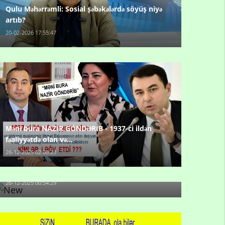
Qulu Məhərrəmli: Sosial şəbəkələrdə söyüş niyə
artıb?
20-02-2026 17:55:47
Məni bura NAZİR GÖNDƏRİB - 1937-ci ildən
fəaliyyətdə olan və...
26-12-2025 02:08:23
-Ay qız, sən məhkəməni udmayacaqsan... Sən
bilirsən də, məni...
26-12-2025 00:54:29