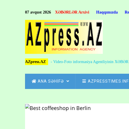
Skip
to
07 avqust 2026
XƏBƏRLƏR Arxivi
Haqqımızda
R
main
content
AZpress.AZ
- Video-Foto informasiya Agentliyinin XƏBƏ
MAIN
ANA SƏHİFƏ
AZPRESSTIMES.IN
NAVIGATION
Skip
to
Breadcrumb
main
content