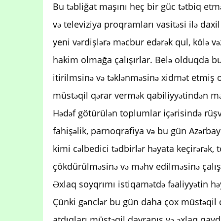
Bu təbliğat maşını heç bir güc tətbiq etmə
və televiziya proqramları vasitəsi ilə daxil
yeni vərdişlərə məcbur edərək qul, kölə vəz
hakim olmağa çalışırlar. Belə olduqda bu tə
itirilmsinə və təklənməsinə xidmət etmiş o
müstəqil qərar vermək qabiliyyətindən m
Hədəf götürülən toplumlar içərisində rüş
fahişəlik, parnoqrafiya və bu gün Azərba
kimi cəlbedici tədbirlər həyata keçirərək,
çökdürülməsinə və məhv edilməsinə çalışı
Əxlaq soyqrımı istiqamətdə fəaliyyətin hə
Çünki gənclər bu gün daha çox müstəqil 
atdıqları müstəqil davranış və əxlaq qayd