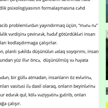
idlik psixologiyasının formalaşmasına cəhd
 vacib problemlərdən yayındırmaq üçün, “mənə nə”
lik vərdişinə çevirərək, hədəf götürdükləri insan
nları kodlaşdırmaga çalışırlar.
ən, planlı şəkildə düşünülən əxlaq soyqırımı, insan
undan yüz illər öncə, düşünülmüş və həyata
dən, bir güllə atmadan, insanların öz evlərinə,
ları vasitəsi ilə daxil olaraq, onların beyinlərinə
ur edərək qul, kölə vəziyyətinə gətirib, onları
ğa çalışır.