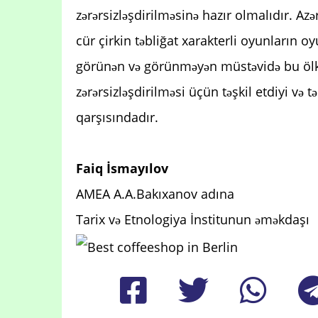
zərərsizləşdirilməsinə hazır olmalıdır. A
cür çirkin təbliğat xarakterli oyunların o
görünən və görünməyən müstəvidə bu ölk
zərərsizləşdirilməsi üçün təşkil etdiyi və t
qarşısındadır.
Faiq İsmayılov
AMEA A.A.Bakıxanov adına
Tarix və Etnologiya İnstitunun əməkdaşı