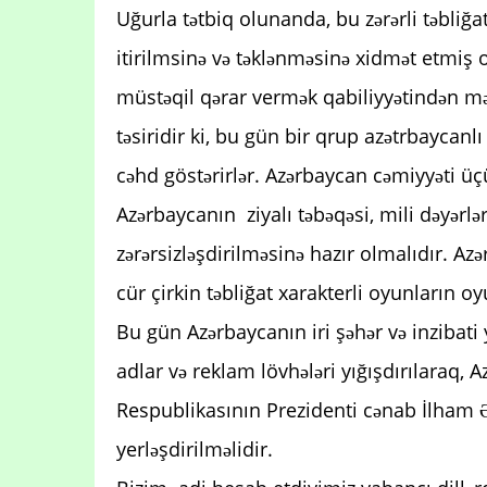
Uğurla tətbiq olunanda, bu zərərli təbliğat,
itirilmsinə və təklənməsinə xidmət etmiş o
müstəqil qərar vermək qabiliyyətindən mə
təsiridir ki, bu gün bir qrup azətrbaycanl
cəhd göstərirlər. Azərbaycan cəmiyyəti üç
Azərbaycanın ziyalı təbəqəsi, mili dəyərl
zərərsizləşdirilməsinə hazır olmalıdır. A
cür çirkin təbliğat xarakterli oyunların 
Bu gün Azərbaycanın iri şəhər və inzibati
adlar və reklam lövhələri yığışdırılaraq,
Respublikasının Prezidenti cənab İlham Ə
yerləşdirilməlidir.