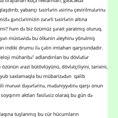
ə tirajlanan küçə reklamları, gələcəkdə
aşdırıb, yabançı təsirlərin əsirinə çevirilmələrinə
izlə gənclərimizin zərərli təsirlərin altına
mi? həm də biz özümüz şərait yaratmış oluruq.
yən müstəvidə bu ölkənin əleyhinə yönəlmiş
üçün indiki drumu ilə çətin imtahan qarşısındadır.
loji müharibə” adlandırılan bu dövlətlər
zünün ərazi bütövlüyünü, dövlətçiliyini, tarixini,
oruyub saxlamaqla bu mübarizədən qalib
li mənəvi dəyərlərinə, mədəniyyətinə qarşı onun
 soyqırım aktları fasiləsiz olaraq bu gün də
əxlaqına tuşlanmış bu cür hücumların