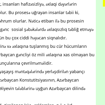
 insanları hafizəsizliyə, əxlaqi dəyərlərin
lur. Bu prosesə uğrayan insanlar təbii ki,
hrum olurlar. Nəticə etibarı ilə bu prosesin
ı gənc sosial şəbəkələrdə əxlaqsızlıq təbliğ etməyə
ün bu çox ciddi həyəcan siqnalıdır.
ərinə və əxlaqına tuşlanmış bu cür hücumların
zərbaycan gəncliyi öz mili əxlaqına xas olmayan bu
oyunçularına çevrilməməlidir.
 yaşayış məntəqələrində yerləşdirilən yabançı
 Azərbaycan Konstutitsiyasının, Azərbaycan
liyevin tələblərinə uyğun Azərbaycan dilində