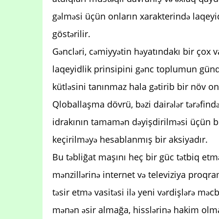
gəlməsi üçün onların xarakterində laqey
göstərilir.
Gəncləri, cəmiyyətin həyatındakı bir çox
laqeyidlik prinsipini gənc toplumun gündə
kütləsini tanınmaz hala gətirib bir növ o
Qloballaşma dövrü, bəzi dairələr tərəfind
idrakının tamamən dəyişdirilməsi üçün b
keçirilməyə hesablanmış bir aksiyadır.
Bu təbliğat maşını heç bir güc tətbiq etmə
mənzillərinə internet və televiziya proqram
təsir etmə vasitəsi ilə yeni vərdişlərə məcb
mənən əsir almağa, hisslərinə hakim olma