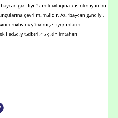
zərbaycan gəncliyi öz mili əxlaqına xas olmayan bu
yunçularına çevrilməməlidir. Azərbaycan gəncliyi,
ənin məhvinə yönəlmiş soyqrımların
əşkil edəcəy tədbtrlərlə çətin imtahan