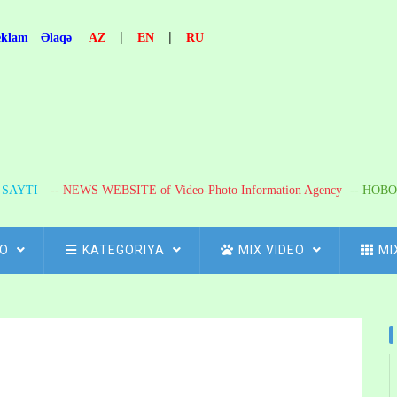
|
|
eklam
Əlaqə
AZ
EN
RU
R SAYTI
-- NEWS WEBSITE of Video-Photo Information Agency
-- НОВО
FO
KATEGORIYA
MIX VIDEO
MI