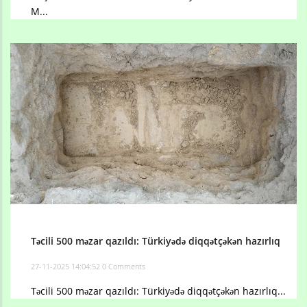
M...
Təcili 500 məzar qazıldı: Türkiyədə diqqətçəkən hazırlıq
27-11-2025 14:04:52
0 Comments
Təcili 500 məzar qazıldı: Türkiyədə diqqətçəkən hazırlıq...