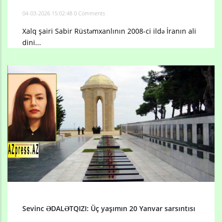
04-03-2026 15:02:48
0 Comments
Xalq şairi Sabir Rüstəmxanlının 2008-ci ildə İranın ali
dini...
Sevinc ƏDALƏTQIZI: Üç yaşımın 20 Yanvar sarsıntısı