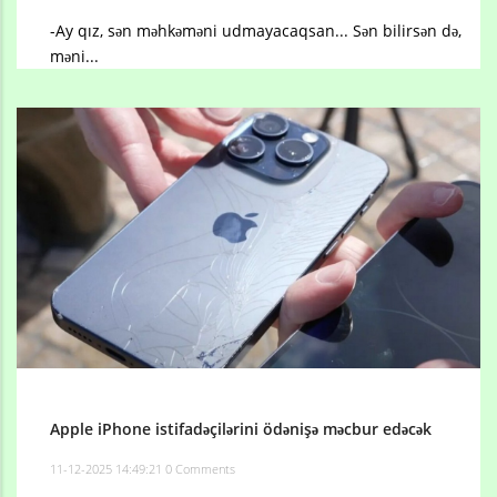
-Ay qız, sən məhkəməni udmayacaqsan... Sən bilirsən də,
məni...
Apple iPhone istifadəçilərini ödənişə məcbur edəcək
11-12-2025 14:49:21
0 Comments