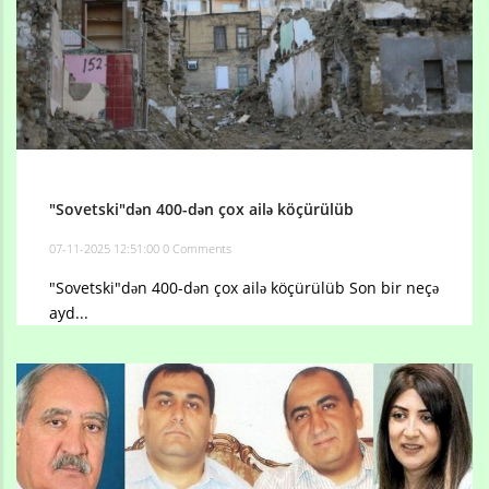
"Sovetski"dən 400-dən çox ailə köçürülüb
07-11-2025 12:51:00
0 Comments
"Sovetski"dən 400-dən çox ailə köçürülüb Son bir neçə
ayd...