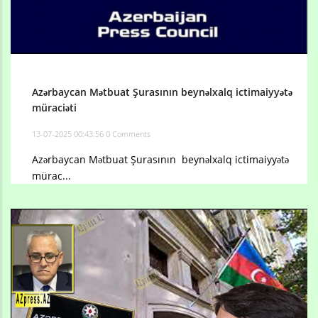
Azərbaycan Mətbuat Şurasının beynəlxalq ictimaiyyətə
müraciəti
13-07-2025 00:43:56
0 Comments
Azərbaycan Mətbuat Şurasının beynəlxalq ictimaiyyətə
mürac...