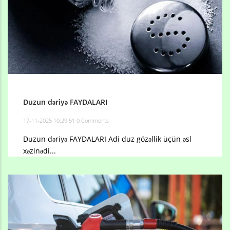
Duzun dəriyə FAYDALARI
17-11-2025 10:29:51
0 Comments
Duzun dəriyə FAYDALARI Adi duz gözəllik üçün əsl
xəzinədi...