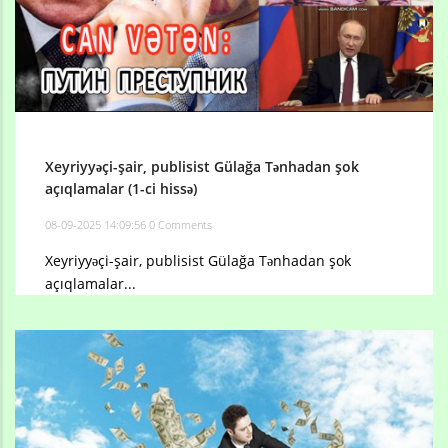
Xeyriyyəçi-şair, publisist Gülağa Tənhadan şok
açıqlamalar (1-ci hissə)
08-09-2025 14:09:56
0 Comments
Xeyriyyəçi-şair, publisist Gülağa Tənhadan şok
açıqlamalar...