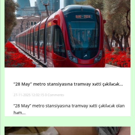
“28 May” metro stansiyasına tramvay xətti çəkiləcək...
27-11-2025 12:02:15
0 Comments
“28 May” metro stansiyasına tramvay xətti çəkiləcək olan
həm...