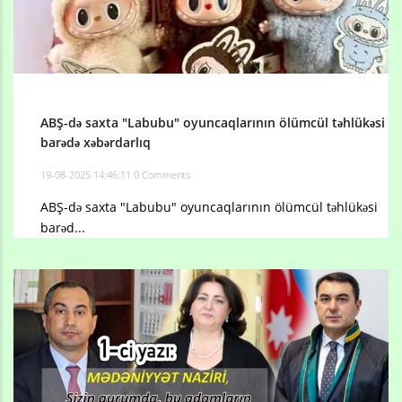
ABŞ-də saxta "Labubu" oyuncaqlarının ölümcül təhlükəsi
barədə xəbərdarlıq
19-08-2025 14:46:11
0 Comments
ABŞ-də saxta "Labubu" oyuncaqlarının ölümcül təhlükəsi
barəd...