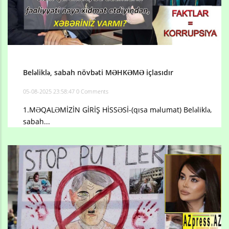
Beləliklə, sabah növbəti MƏHKƏMƏ içlasıdır
05-08-2025 23:58:47
0 Comments
1.MƏQALƏMİZİN GİRİŞ HİSSƏSİ-(qısa məlumat) Beləliklə,
sabah...