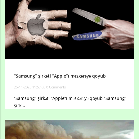
“Samsung” şirkəti “Apple”ı məsxərəyə qoyub
25-11-2025 11:57:03
0 Comments
“Samsung” şirkəti “Apple”ı məsxərəyə qoyub “Samsung”
şirk...