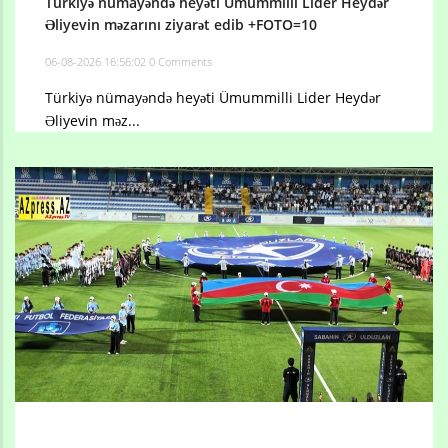
Türkiyə nümayəndə heyəti Ümummilli Lider Heydər
Əliyevin məzarını ziyarət edib +FOTO=10
06-08-2026 16:56:02
0 Comments
Türkiyə nümayəndə heyəti Ümummilli Lider Heydər
Əliyevin məz...