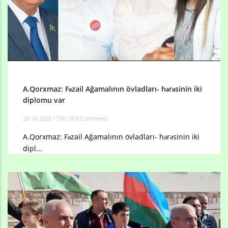
A.Qorxmaz: Fəzail Ağamalının övladları- hərəsinin iki
diplomu var
28-10-2025 17:01:26
0 Comments
A.Qorxmaz: Fəzail Ağamalının övladları- hərəsinin iki
dipl...