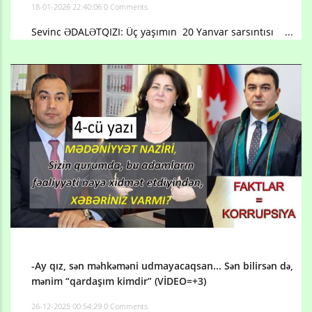
18-01-2026 22:40:06
0 Comments
Sevinc ƏDALƏTQIZI: Üç yaşımın 20 Yanvar sarsıntısı ...
-Ay qız, sən məhkəməni udmayacaqsan... Sən bilirsən də,
mənim “qardaşım kimdir” (VİDEO=+3)
26-12-2025 00:54:29
0 Comments