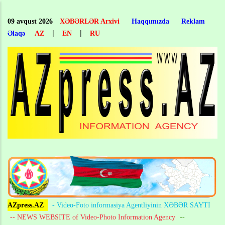
Skip
to
09 avqust 2026
XƏBƏRLƏR Arxivi
Haqqımızda
Reklam
main
|
|
Əlaqə
AZ
EN
RU
content
AZpress.AZ
- Video-Foto informasiya Agentliyinin XƏBƏR SAYTI
-- NEWS WEBSITE of Video-Photo Information Agency
--