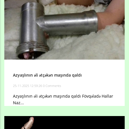
Azyaşlının əli ətçəkən maşında qaldı
25-11-2025 12:59:26
0 Comments
Azyaşlının əli ətçəkən maşında qaldı Fövqəladə Hallar
Naz...