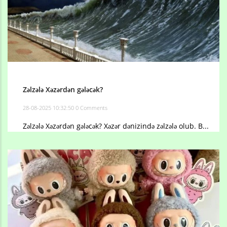
Zəlzələ Xəzərdən gələcək?
28-08-2025 10:32:50
0 Comments
Zəlzələ Xəzərdən gələcək? Xəzər dənizində zəlzələ olub. B...