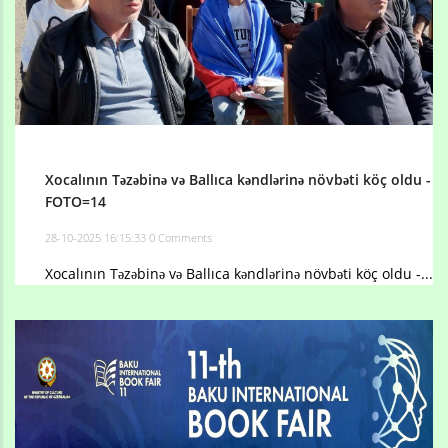
Xocalının Təzəbinə və Ballıca kəndlərinə növbəti köç oldu -
FOTO=14
28-10-2025 16:15:33
0 Comments
Xocalının Təzəbinə və Ballıca kəndlərinə növbəti köç oldu -...