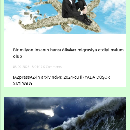
Bir milyon insanın hansı ölkələrə miqrasiya etdiyi məlum
olub
05-09-2025 15:04:17
0 Comments
(AZpressAZ-in arxivindən: 2024-cü il) YADA DÜŞƏR
XATİRƏLƏ...