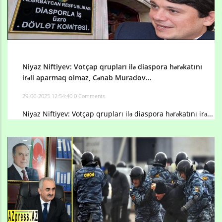
Niyaz Niftiyev: Votçap qrupları ilə diaspora hərəkatını
irəli aparmaq olmaz, Cənab Muradov...
29-06-2025 12:54:40
0 Comments
Niyaz Niftiyev: Votçap qrupları ilə diaspora hərəkatını irə...