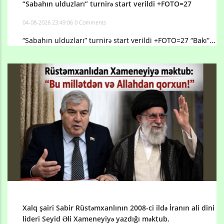
“Sabahın ulduzları” turnirə start verildi +FOTO=27
04-08-2026 23:49:06
0 Comments
“Sabahın ulduzları” turnirə start verildi +FOTO=27 “Bakı”...
Xalq şairi Sabir Rüstəmxanlının 2008-ci ildə İranın ali dini
lideri Seyid Əli Xameneyiyə yazdığı məktub.