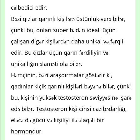
cəlbedici edir.
Bəzi qızlar qarınlı kişilərə üstünlük verə bilər,
çünki bu, onları super bədən idealı üçün
çalışan digər kişilərdən daha unikal və fərqli
edir. Bu qızlar üçün qarın fərdiliyin və
unikallığın əlaməti ola bilər.
Həmçinin, bəzi araşdırmalar göstərir ki,
qadınlar kiçik qarınlı kişiləri bəyənə bilər, çünki
bu, kişinin yüksək testosteron səviyyəsinə işarə
edə bilər. Testosteron kişi cinsi cazibədarlığı,
eləcə də gücü və kişiliyi ilə əlaqəli bir
hormondur.