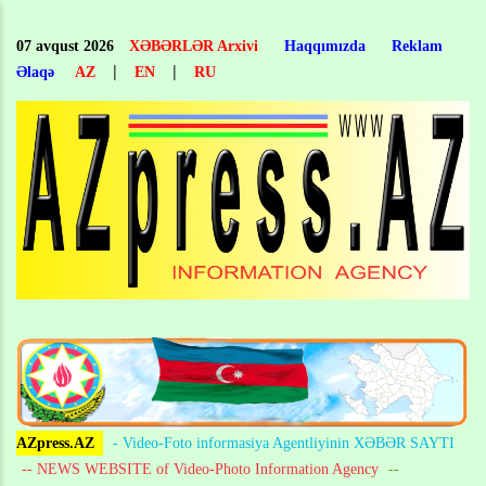
Skip
to
07 avqust 2026
XƏBƏRLƏR Arxivi
Haqqımızda
Reklam
main
|
|
Əlaqə
AZ
EN
RU
content
AZpress.AZ
- Video-Foto informasiya Agentliyinin XƏBƏR SAYTI
-- NEWS WEBSITE of Video-Photo Information Agency
--