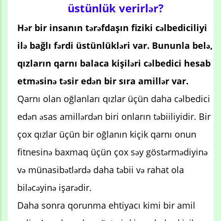
üstünlük verirlər?
Hər bir insanın tərəfdaşın fiziki cəlbediciliyi
ilə bağlı fərdi üstünlükləri var. Bununla belə,
qızların qarnı balaca kişiləri cəlbedici hesab
etməsinə təsir edən bir sıra amillər var.
Qarnı olan oğlanları qızlar üçün daha cəlbedici
edən əsas amillərdən biri onların təbiiliyidir. Bir
çox qızlar üçün bir oğlanın kiçik qarnı onun
fitnesinə baxmaq üçün çox səy göstərmədiyinə
və münasibətlərdə daha təbii və rahat ola
biləcəyinə işarədir.
Daha sonra qorunma ehtiyacı kimi bir amil