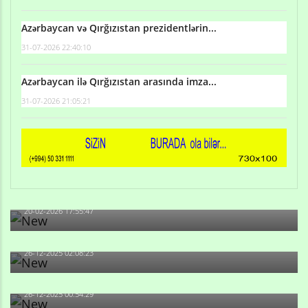
Azərbaycan və Qırğızıstan prezidentlərin...
31-07-2026 22:40:10
Azərbaycan ilə Qırğızıstan arasında imza...
31-07-2026 21:05:21
Qulu Məhərrəmli: Sosial şəbəkələrdə söyüş niyə artıb?
20-02-2026 17:55:47
Məni bura NAZİR GÖNDƏRİB - 1937-ci ildən fəaliyyətdə
olan və...
26-12-2025 02:08:23
-Ay qız, sən məhkəməni udmayacaqsan... Sən bilirsən
də, məni...
26-12-2025 00:54:29