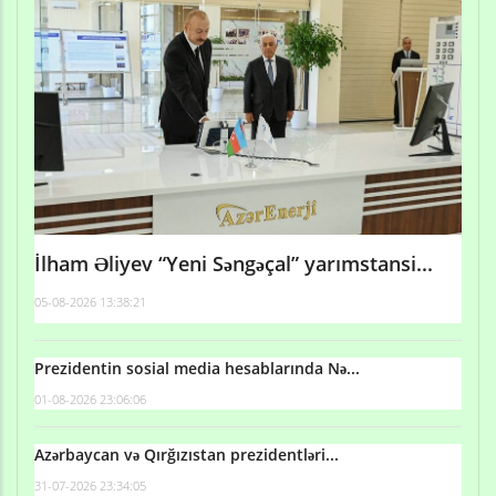
İlham Əliyev “Yeni Səngəçal” yarımstansi...
05-08-2026 13:38:21
Prezidentin sosial media hesablarında Nə...
01-08-2026 23:06:06
Azərbaycan və Qırğızıstan prezidentləri...
31-07-2026 23:34:05