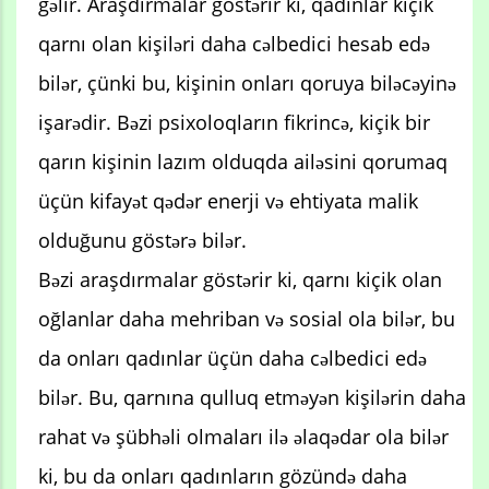
gəlir. Araşdırmalar göstərir ki, qadınlar kiçik
qarnı olan kişiləri daha cəlbedici hesab edə
bilər, çünki bu, kişinin onları qoruya biləcəyinə
işarədir. Bəzi psixoloqların fikrincə, kiçik bir
qarın kişinin lazım olduqda ailəsini qorumaq
üçün kifayət qədər enerji və ehtiyata malik
olduğunu göstərə bilər.
Bəzi araşdırmalar göstərir ki, qarnı kiçik olan
oğlanlar daha mehriban və sosial ola bilər, bu
da onları qadınlar üçün daha cəlbedici edə
bilər. Bu, qarnına qulluq etməyən kişilərin daha
rahat və şübhəli olmaları ilə əlaqədar ola bilər
ki, bu da onları qadınların gözündə daha