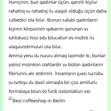
Həmçinin, bəzi qadınlar üçün, qarınlı kişilər
rahatlıq və rahatlıq ilə əlaqəli olduğu üçün daha
cəlbedici ola bilər. Bunun səbəbi qadınların
kişinin körpəsinin qabarını qorunan və
təhlükəsiz hiss edə biləcəkləri ev mühiti ilə
əlaqələndirmələri ola bilər.
Amma yenə də nəzərə almaq lazımdır ki, bunlar
yalnız mümkün izahlardır və bütün qadınların
fikirlərini əks etdirmir. İnsanların şəxsi təcrübə
və tərbiyə də daxil olmaqla bir çox amillərlə
formalaşa bilən öz fərdi üstünlükləri var.