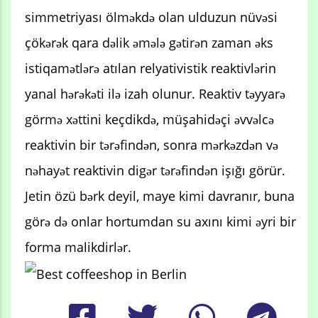
simmetriyası ölməkdə olan ulduzun nüvəsi
çökərək qara dəlik əmələ gətirən zaman əks
istiqamətlərə atılan relyativistik reaktivlərin
yanal hərəkəti ilə izah olunur. Reaktiv təyyarə
görmə xəttini keçdikdə, müşahidəçi əvvəlcə
reaktivin bir tərəfindən, sonra mərkəzdən və
nəhayət reaktivin digər tərəfindən işığı görür.
Jetin özü bərk deyil, maye kimi davranır, buna
görə də onlar hortumdan su axını kimi əyri bir
forma malikdirlər.