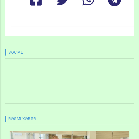
SOCIAL
RƏSMI XƏBƏR