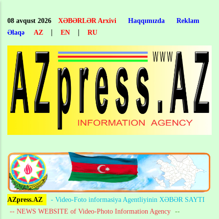
Skip
to
08 avqust 2026
XƏBƏRLƏR Arxivi
Haqqımızda
Reklam
main
|
|
Əlaqə
AZ
EN
RU
content
AZpress.AZ
- Video-Foto informasiya Agentliyinin XƏBƏR SAYTI
-- NEWS WEBSITE of Video-Photo Information Agency
--