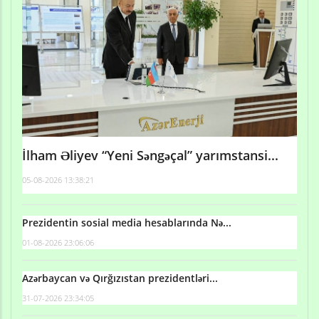
İlham Əliyev “Yeni Səngəçal” yarımstansi...
05-08-2026 13:38:21
Prezidentin sosial media hesablarında Nə...
01-08-2026 23:06:06
Azərbaycan və Qırğızıstan prezidentləri...
31-07-2026 23:34:05