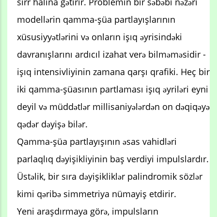
sirr halına gətirir. Problemin bir səbəbi nəzəri
modellərin qamma-şüa partlayışlarının
xüsusiyyətlərini və onların işıq əyrisindəki
davranışlarını ardıcıl izahat verə bilməməsidir -
işıq intensivliyinin zamana qarşı qrafiki. Heç bir
iki qamma-şüasının partlaması işıq əyriləri eyni
deyil və müddətlər millisaniyələrdən on dəqiqəyə
qədər dəyişə bilər.
Qamma-şüa partlayışının əsas vahidləri
parlaqlıq dəyişikliyinin baş verdiyi impulslardır.
Üstəlik, bir sıra dəyişikliklər palindromik sözlər
kimi qəribə simmetriya nümayiş etdirir.
Yeni araşdırmaya görə, impulsların