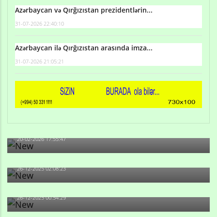
Azərbaycan və Qırğızıstan prezidentlərin...
31-07-2026 22:40:10
Azərbaycan ilə Qırğızıstan arasında imza...
31-07-2026 21:05:21
Qulu Məhərrəmli: Sosial şəbəkələrdə söyüş niyə artıb?
20-02-2026 17:55:47
Məni bura NAZİR GÖNDƏRİB - 1937-ci ildən fəaliyyətdə
olan və...
26-12-2025 02:08:23
-Ay qız, sən məhkəməni udmayacaqsan... Sən bilirsən
də, məni...
26-12-2025 00:54:29