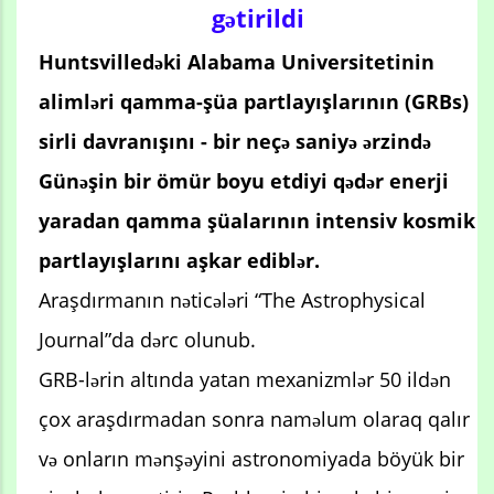
gətirildi
Huntsvilledəki Alabama Universitetinin
alimləri qamma-şüa partlayışlarının (GRBs)
sirli davranışını - bir neçə saniyə ərzində
Günəşin bir ömür boyu etdiyi qədər enerji
yaradan qamma şüalarının intensiv kosmik
partlayışlarını aşkar ediblər.
Araşdırmanın nəticələri “The Astrophysical
Journal”da dərc olunub.
GRB-lərin altında yatan mexanizmlər 50 ildən
çox araşdırmadan sonra naməlum olaraq qalır
və onların mənşəyini astronomiyada böyük bir