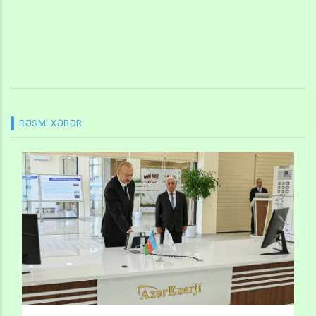
RƏSMI XƏBƏR