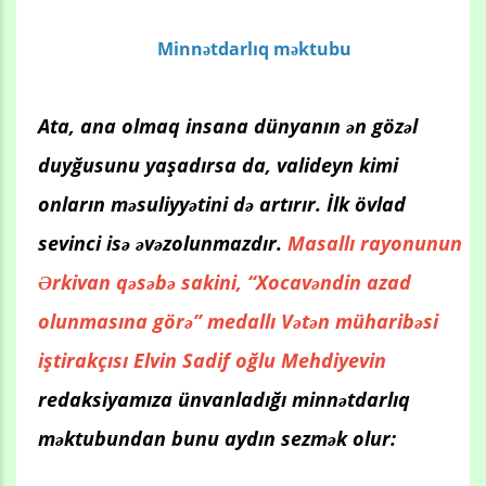
Minnətdarlıq məktubu
Ata, ana olmaq insana dünyanın ən gözəl
duyğusunu yaşadırsa da, valideyn kimi
onların məsuliyyətini də artırır. İlk övlad
sevinci isə əvəzolunmazdır.
Masallı rayonunun
Ərkivan qəsəbə sakini, “Xocavəndin azad
olunmasına görə” medallı Vətən müharibəsi
iştirakçısı Elvin Sadif oğlu Mehdiyevin
redaksiyamıza ünvanladığı minnətdarlıq
məktubundan bunu aydın sezmək olur: