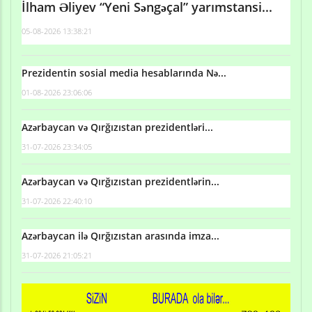
İlham Əliyev “Yeni Səngəçal” yarımstansi...
05-08-2026 13:38:21
Prezidentin sosial media hesablarında Nə...
01-08-2026 23:06:06
Azərbaycan və Qırğızıstan prezidentləri...
31-07-2026 23:34:05
Azərbaycan və Qırğızıstan prezidentlərin...
31-07-2026 22:40:10
Azərbaycan ilə Qırğızıstan arasında imza...
31-07-2026 21:05:21