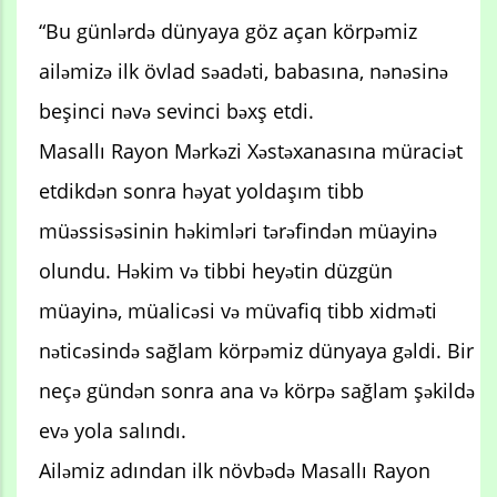
“Bu günlərdə dünyaya göz açan körpəmiz
ailəmizə ilk övlad səadəti, babasına, nənəsinə
beşinci nəvə sevinci bəxş etdi.
Masallı Rayon Mərkəzi Xəstəxanasına müraciət
etdikdən sonra həyat yoldaşım tibb
müəssisəsinin həkimləri tərəfindən müayinə
olundu. Həkim və tibbi heyətin düzgün
müayinə, müalicəsi və müvafiq tibb xidməti
nəticəsində sağlam körpəmiz dünyaya gəldi. Bir
neçə gündən sonra ana və körpə sağlam şəkildə
evə yola salındı.
Ailəmiz adından ilk növbədə Masallı Rayon