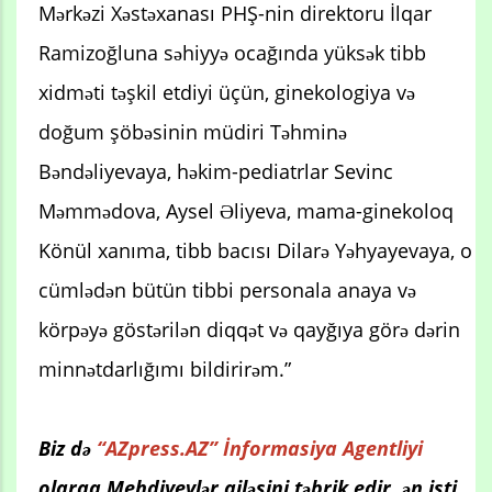
Mərkəzi Xəstəxanası PHŞ-nin direktoru İlqar
Ramizoğluna səhiyyə ocağında yüksək tibb
xidməti təşkil etdiyi üçün, ginekologiya və
doğum şöbəsinin müdiri Təhminə
Bəndəliyevaya, həkim-pediatrlar Sevinc
Məmmədova, Aysel Əliyeva, mama-ginekoloq
Könül xanıma, tibb bacısı Dilarə Yəhyayevaya, o
cümlədən bütün tibbi personala anaya və
körpəyə göstərilən diqqət və qayğıya görə dərin
minnətdarlığımı bildirirəm.”
Biz də
“AZpress.AZ” İnformasiya Agentliyi
olaraq Mehdiyevlər ailəsini təbrik edir, ən isti