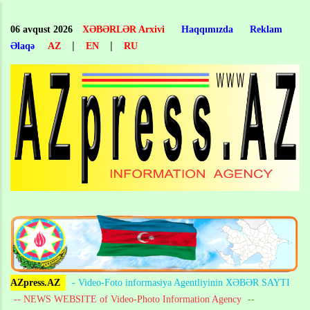
Skip
to
06 avqust 2026
XƏBƏRLƏR Arxivi
Haqqımızda
Reklam
main
|
|
Əlaqə
AZ
EN
RU
content
AZpress.AZ
- Video-Foto informasiya Agentliyinin XƏBƏR SAYTI
-- NEWS WEBSITE of Video-Photo Information Agency
--