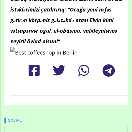
istəklərimizi çatdırırıq: “Ocağa yeni nəfəs
gətirən körpəniz gələcəkdə atası Elvin kimi
vətənpərvər oğul, el-obasına, valideynlərinə
xeyirli övlad olsun!”
SOCIAL