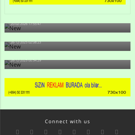
Qulu Məhərrəmli: Sosial şəbəkələrdə söyüş niyə artıb?
20-02-2026 17:55:47
Məni bura NAZİR GÖNDƏRİB - 1937-ci ildən fəaliyyətdə
olan və...
26-12-2025 02:08:23
-Ay qız, sən məhkəməni udmayacaqsan... Sən bilirsən
də, məni...
26-12-2025 00:54:29
Connect with us