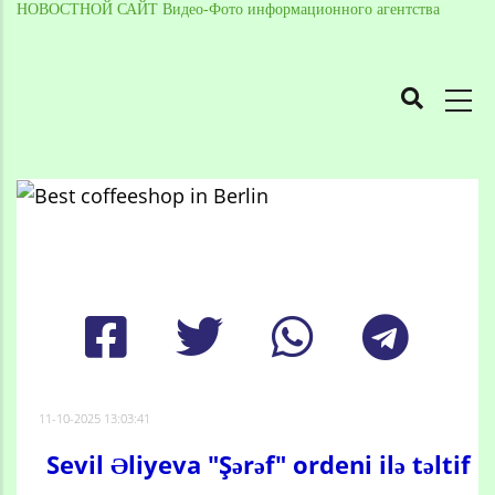
НОВОСТНОЙ САЙТ Видео-Фото информационного агентства
MAIN
NAVIGATION
Skip
to
Breadcrumb
main
content
11-10-2025 13:03:41
Sevil Əliyeva "Şərəf" ordeni ilə təltif