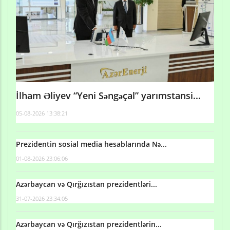
İlham Əliyev “Yeni Səngəçal” yarımstansi...
05-08-2026 13:38:21
Prezidentin sosial media hesablarında Nə...
01-08-2026 23:06:06
Azərbaycan və Qırğızıstan prezidentləri...
31-07-2026 23:34:05
Azərbaycan və Qırğızıstan prezidentlərin...