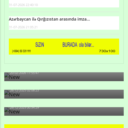
31-07-2026 22:40:10
Azərbaycan ilə Qırğızıstan arasında imza...
31-07-2026 21:05:21
Qulu Məhərrəmli: Sosial şəbəkələrdə söyüş niyə artıb?
20-02-2026 17:55:47
Məni bura NAZİR GÖNDƏRİB - 1937-ci ildən fəaliyyətdə
olan və...
26-12-2025 02:08:23
-Ay qız, sən məhkəməni udmayacaqsan... Sən bilirsən
də, məni...
26-12-2025 00:54:29