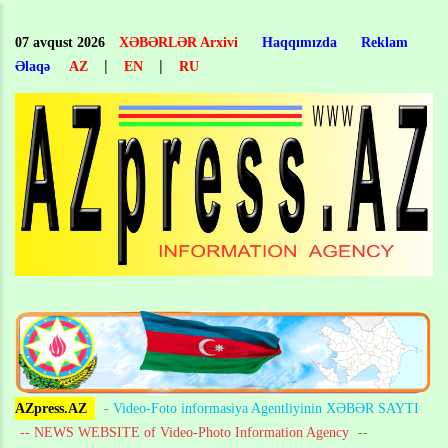
Skip
to
07 avqust 2026
XƏBƏRLƏR Arxivi
Haqqımızda
Reklam
main
|
|
Əlaqə
AZ
EN
RU
content
AZpress.AZ
- Video-Foto informasiya Agentliyinin XƏBƏR SAYTI
-- NEWS WEBSITE of Video-Photo Information Agency
--