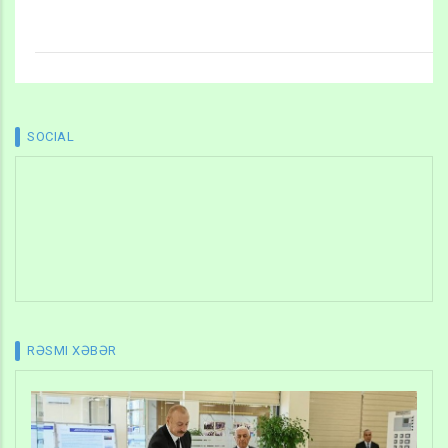
SOCIAL
RƏSMI XƏBƏR