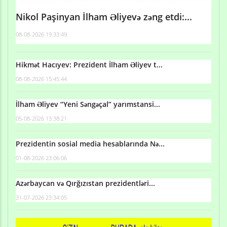
Nikol Paşinyan İlham Əliyevə zəng etdi:...
08-08-2026 19:33:49
Hikmət Hacıyev: Prezident İlham Əliyev t...
08-08-2026 15:45:44
İlham Əliyev “Yeni Səngəçal” yarımstansi...
05-08-2026 13:38:21
Prezidentin sosial media hesablarında Nə...
01-08-2026 23:06:06
Azərbaycan və Qırğızıstan prezidentləri...
31-07-2026 23:34:05