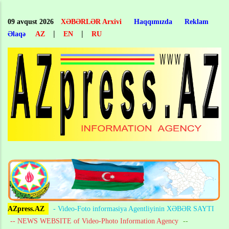
Skip
to
09 avqust 2026
XƏBƏRLƏR Arxivi
Haqqımızda
Reklam
main
|
|
Əlaqə
AZ
EN
RU
content
AZpress.AZ
- Video-Foto informasiya Agentliyinin XƏBƏR SAYTI
-- NEWS WEBSITE of Video-Photo Information Agency
--