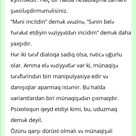
şəxsiləşdirməməlisiniz.
“Məni incitdin” demək əvəzinə, “Sənin belə
hərəkət etdiyin vəziyyətdən incidim” demək daha
yaxşıdır.
Hər iki tərəf dialoqa sadiq olsa, nəticə uğurlu
olar. Amma elə vəziyyətlər var ki, münaqişə
tərəflərindən biri manipulyasiya edir və
danışıqlar aparmaq istəmir. Bu halda
variantlardan biri münaqişədən çıxmaqdır.
Psixoloqun qeyd etdiyi kimi, bu, uduzmaq
demək deyil.
Özünə qarşı dürüst olmalı və münaqişəli