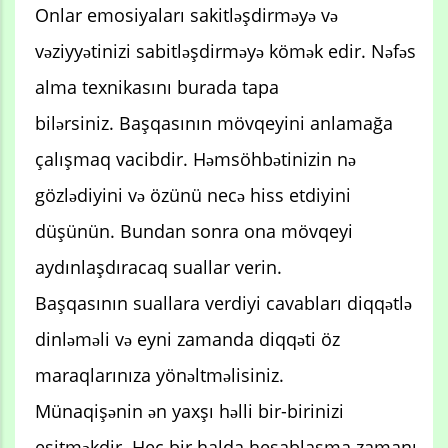
Onlar emosiyaları sakitləşdirməyə və
vəziyyətinizi sabitləşdirməyə kömək edir. Nəfəs
alma texnikasını burada tapa
bilərsiniz. Başqasının mövqeyini anlamağa
çalışmaq vacibdir. Həmsöhbətinizin nə
gözlədiyini və özünü necə hiss etdiyini
düşünün. Bundan sonra ona mövqeyi
aydınlaşdıracaq suallar verin.
Başqasının suallara verdiyi cavabları diqqətlə
dinləməli və eyni zamanda diqqəti öz
maraqlarınıza yönəltməlisiniz.
Münaqişənin ən yaxşı həlli bir-birinizi
eşitməkdir. Heç bir halda hesablaşma zamanı