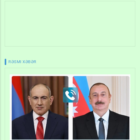
RƏSMI XƏBƏR