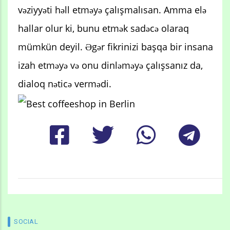
vəziyyəti həll etməyə çalışmalısan. Amma elə
hallar olur ki, bunu etmək sadəcə olaraq
mümkün deyil. Əgər fikrinizi başqa bir insana
izah etməyə və onu dinləməyə çalışsanız da,
dialoq nəticə vermədi.
SOCIAL