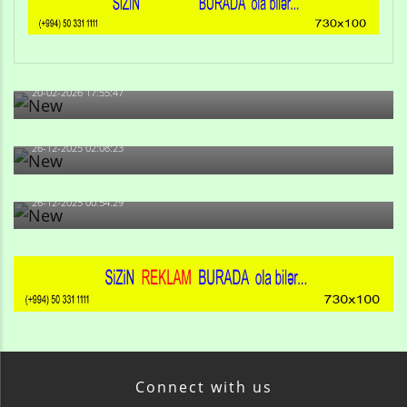
Qulu Məhərrəmli: Sosial şəbəkələrdə söyüş niyə artıb?
20-02-2026 17:55:47
Məni bura NAZİR GÖNDƏRİB - 1937-ci ildən fəaliyyətdə
olan və...
26-12-2025 02:08:23
-Ay qız, sən məhkəməni udmayacaqsan... Sən bilirsən
də, məni...
26-12-2025 00:54:29
Connect with us