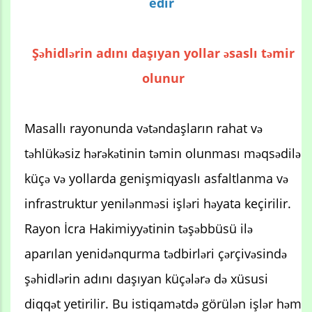
edir
Şəhidlərin adını daşıyan yollar əsaslı təmir
olunur
Masallı rayonunda vətəndaşların rahat və
təhlükəsiz hərəkətinin təmin olunması məqsədilə
küçə və yollarda genişmiqyaslı asfaltlanma və
infrastruktur yenilənməsi işləri həyata keçirilir.
Rayon İcra Hakimiyyətinin təşəbbüsü ilə
aparılan yenidənqurma tədbirləri çərçivəsində
şəhidlərin adını daşıyan küçələrə də xüsusi
diqqət yetirilir. Bu istiqamətdə görülən işlər həm