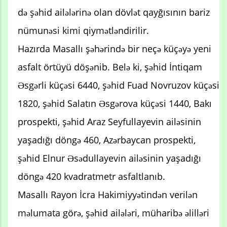
də şəhid ailələrinə olan dövlət qayğısının bariz
nümunəsi kimi qiymətləndirilir.
Hazırda Masallı şəhərində bir neçə küçəyə yeni
asfalt örtüyü döşənib. Belə ki, şəhid İntiqam
Əsgərli küçəsi 6440, şəhid Fuad Novruzov küçəsi
1820, şəhid Salatın Əsgərova küçəsi 1440, Bakı
prospekti, şəhid Araz Seyfullayevin ailəsinin
yaşadığı döngə 460, Azərbaycan prospekti,
şəhid Elnur Əsədullayevin ailəsinin yaşadığı
döngə 420 kvadratmetr asfaltlanıb.
Masallı Rayon İcra Hakimiyyətindən verilən
məlumata görə, şəhid ailələri, müharibə əlilləri