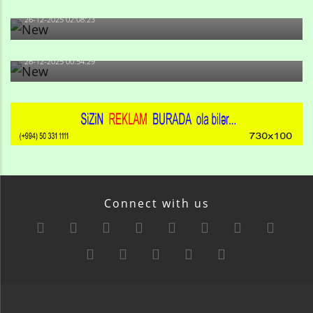
olan və...
26-12-2025 02:08:23
-Ay qız, sən məhkəməni udmayacaqsan... Sən bilirsən
də, məni...
26-12-2025 00:54:29
Connect with us