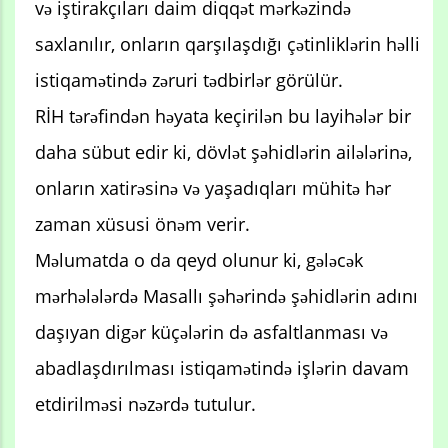
və iştirakçıları daim diqqət mərkəzində
saxlanılır, onların qarşılaşdığı çətinliklərin həlli
istiqamətində zəruri tədbirlər görülür.
RİH tərəfindən həyata keçirilən bu layihələr bir
daha sübut edir ki, dövlət şəhidlərin ailələrinə,
onların xatirəsinə və yaşadıqları mühitə hər
zaman xüsusi önəm verir.
Məlumatda o da qeyd olunur ki, gələcək
mərhələlərdə Masallı şəhərində şəhidlərin adını
daşıyan digər küçələrin də asfaltlanması və
abadlaşdırılması istiqamətində işlərin davam
etdirilməsi nəzərdə tutulur.