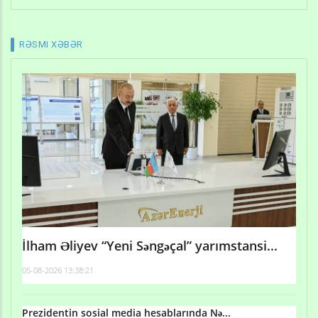
RƏSMI XƏBƏR
İlham Əliyev “Yeni Səngəçal” yarımstansi...
05-08-2026 13:38:21
Prezidentin sosial media hesablarında Nə...