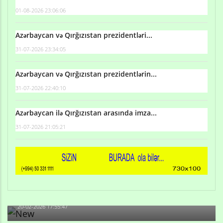
01-08-2026 23:06:06
Azərbaycan və Qırğızıstan prezidentləri...
31-07-2026 23:34:05
Azərbaycan və Qırğızıstan prezidentlərin...
31-07-2026 22:40:10
Azərbaycan ilə Qırğızıstan arasında imza...
31-07-2026 21:05:21
Qulu Məhərrəmli: Sosial şəbəkələrdə söyüş niyə artıb?
20-02-2026 17:55:47
Məni bura NAZİR GÖNDƏRİB - 1937-ci ildən fəaliyyətdə