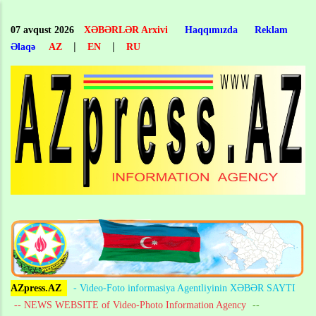
Skip
to
07 avqust 2026
XƏBƏRLƏR Arxivi
Haqqımızda
Reklam
main
|
|
Əlaqə
AZ
EN
RU
content
AZpress.AZ
- Video-Foto informasiya Agentliyinin XƏBƏR SAYTI
-- NEWS WEBSITE of Video-Photo Information Agency
--