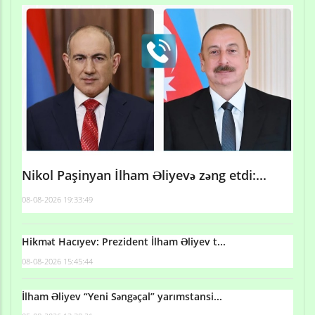
Nikol Paşinyan İlham Əliyevə zəng etdi:...
08-08-2026 19:33:49
Hikmət Hacıyev: Prezident İlham Əliyev t...
08-08-2026 15:45:44
İlham Əliyev “Yeni Səngəçal” yarımstansi...