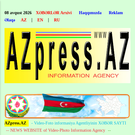
Skip
to
08 avqust 2026
XƏBƏRLƏR Arxivi
Haqqımızda
Reklam
main
|
|
Əlaqə
AZ
EN
RU
content
AZpress.AZ
- Video-Foto informasiya Agentliyinin XƏBƏR SAYTI
-- NEWS WEBSITE of Video-Photo Information Agency
--