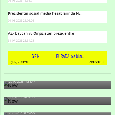
05-08-2026 13:38:21
Prezidentin sosial media hesablarında Nə...
01-08-2026 23:06:06
Azərbaycan və Qırğızıstan prezidentləri...
31-07-2026 23:34:05
Qulu Məhərrəmli: Sosial şəbəkələrdə söyüş niyə artıb?
20-02-2026 17:55:47
Məni bura NAZİR GÖNDƏRİB - 1937-ci ildən fəaliyyətdə
olan və...
26-12-2025 02:08:23
-Ay qız, sən məhkəməni udmayacaqsan... Sən bilirsən
də, məni...
26-12-2025 00:54:29