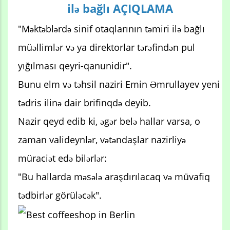
ilə bağlı AÇIQLAMA
"Məktəblərdə sinif otaqlarının təmiri ilə bağlı
müəllimlər və ya direktorlar tərəfindən pul
yığılması qeyri-qanunidir".
Bunu elm və təhsil naziri Emin Əmrullayev yeni
tədris ilinə dair brifinqdə deyib.
Nazir qeyd edib ki, əgər belə hallar varsa, o
zaman valideynlər, vətəndaşlar nazirliyə
müraciət edə bilərlər:
"Bu hallarda məsələ araşdırılacaq və müvafiq
tədbirlər görüləcək".