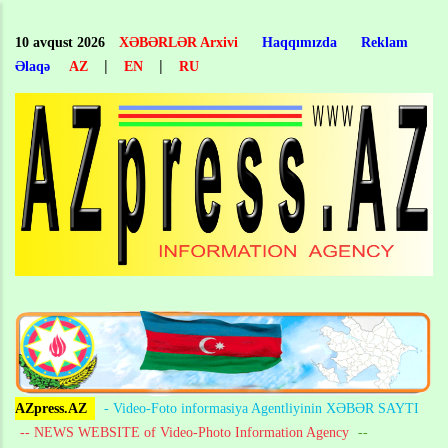
Skip
to
10 avqust 2026
XƏBƏRLƏR Arxivi
Haqqımızda
Reklam
main
|
|
Əlaqə
AZ
EN
RU
content
AZpress.AZ
- Video-Foto informasiya Agentliyinin XƏBƏR SAYTI
-- NEWS WEBSITE of Video-Photo Information Agency
--