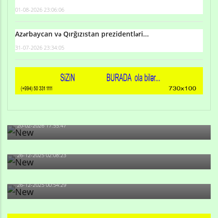
01-08-2026 23:06:06
Azərbaycan və Qırğızıstan prezidentləri...
31-07-2026 23:34:05
Qulu Məhərrəmli: Sosial şəbəkələrdə söyüş niyə artıb?
20-02-2026 17:55:47
Məni bura NAZİR GÖNDƏRİB - 1937-ci ildən fəaliyyətdə
olan və...
26-12-2025 02:08:23
-Ay qız, sən məhkəməni udmayacaqsan... Sən bilirsən
də, məni...
26-12-2025 00:54:29