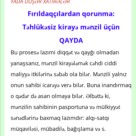
YADA DÜŞƏR XATİRƏLƏR
Fırıldaqçılardan qorunma:
Təhlükəsiz kirayə mənzil üçün
QAYDA
Bu prosesə lazımi diqqət və qayğı olmadan
yanaşsanız, mənzil kirayələmək cəhdi ciddi
maliyyə itkilərinə səbəb ola bilər. Mənzili yalnız
onun sahibi icarəyə verə bilər. Buna inandırmaq
o qədər də asan olmaya bilər. Əlbəttə ki,
mənzilin sahibinin pasportuna və mülkiyyət
sənədlərinə baxmaq lazımdır: alqı-satqı
müqaviləsi, mübadilə, bağışlama və s.