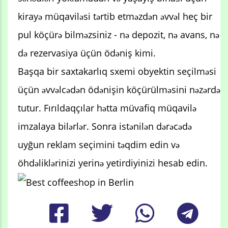
kirayə müqaviləsi tərtib etməzdən əvvəl heç bir
pul köçürə bilməzsiniz - nə depozit, nə avans, nə
də rezervasiya üçün ödəniş kimi.
Başqa bir saxtakarlıq sxemi obyektin seçilməsi
üçün əvvəlcədən ödənişin köçürülməsini nəzərdə
tutur. Fırıldaqçılar hətta müvafiq müqavilə
imzalaya bilərlər. Sonra istənilən dərəcədə
uyğun reklam seçimini təqdim edin və
öhdəliklərinizi yerinə yetirdiyinizi hesab edin.