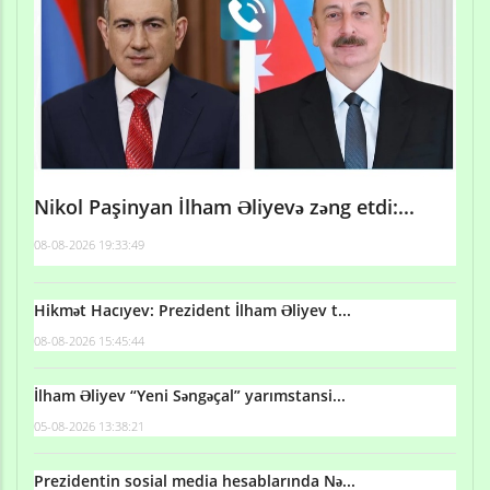
Nikol Paşinyan İlham Əliyevə zəng etdi:...
08-08-2026 19:33:49
Hikmət Hacıyev: Prezident İlham Əliyev t...
08-08-2026 15:45:44
İlham Əliyev “Yeni Səngəçal” yarımstansi...
05-08-2026 13:38:21
Prezidentin sosial media hesablarında Nə...