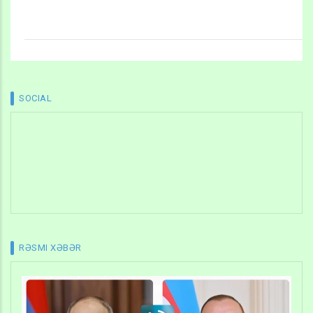
SOCIAL
RƏSMI XƏBƏR