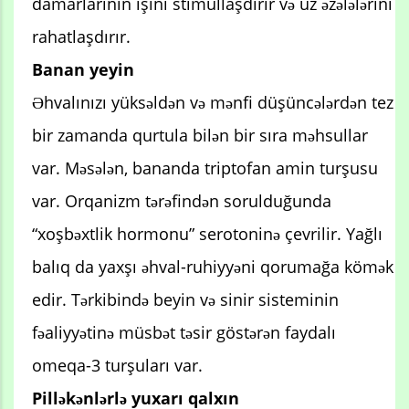
damarlarının işini stimullaşdırır və üz əzələlərini
rahatlaşdırır.
Banan yeyin
Əhvalınızı yüksəldən və mənfi düşüncələrdən tez
bir zamanda qurtula bilən bir sıra məhsullar
var. Məsələn, bananda triptofan amin turşusu
var. Orqanizm tərəfindən sorulduğunda
“xoşbəxtlik hormonu” serotoninə çevrilir. Yağlı
balıq da yaxşı əhval-ruhiyyəni qorumağa kömək
edir. Tərkibində beyin və sinir sisteminin
fəaliyyətinə müsbət təsir göstərən faydalı
omeqa-3 turşuları var.
Pilləkənlərlə yuxarı qalxın