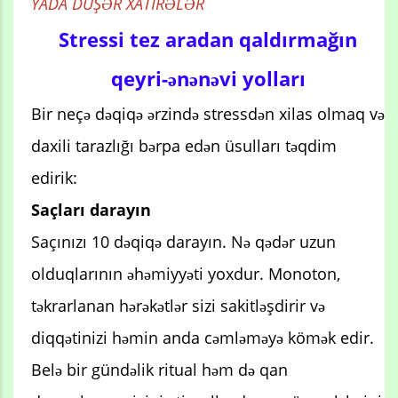
YADA DÜŞƏR XATİRƏLƏR
Stressi tez aradan qaldırmağın
qeyri-ənənəvi yolları
Bir neçə dəqiqə ərzində stressdən xilas olmaq və
daxili tarazlığı bərpa edən üsulları təqdim
edirik:
Saçları darayın
Saçınızı 10 dəqiqə darayın. Nə qədər uzun
olduqlarının əhəmiyyəti yoxdur. Monoton,
təkrarlanan hərəkətlər sizi sakitləşdirir və
diqqətinizi həmin anda cəmləməyə kömək edir.
Belə bir gündəlik ritual həm də qan