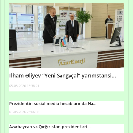
İlham Əliyev “Yeni Səngəçal” yarımstansi...
05-08-2026 13:38:21
Prezidentin sosial media hesablarında Nə...
01-08-2026 23:06:06
Azərbaycan və Qırğızıstan prezidentləri...