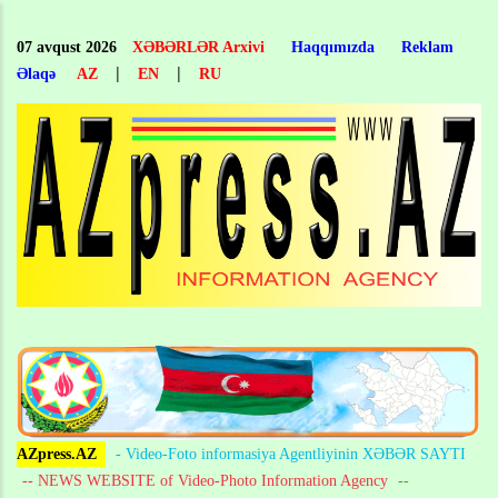
Skip
to
07 avqust 2026
XƏBƏRLƏR Arxivi
Haqqımızda
Reklam
main
|
|
Əlaqə
AZ
EN
RU
content
AZpress.AZ
- Video-Foto informasiya Agentliyinin XƏBƏR SAYTI
-- NEWS WEBSITE of Video-Photo Information Agency
--