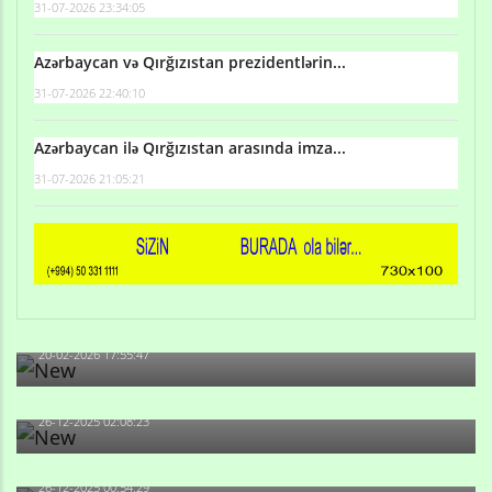
31-07-2026 23:34:05
Azərbaycan və Qırğızıstan prezidentlərin...
31-07-2026 22:40:10
Azərbaycan ilə Qırğızıstan arasında imza...
31-07-2026 21:05:21
Qulu Məhərrəmli: Sosial şəbəkələrdə söyüş niyə artıb?
20-02-2026 17:55:47
Məni bura NAZİR GÖNDƏRİB - 1937-ci ildən fəaliyyətdə
olan və...
26-12-2025 02:08:23
-Ay qız, sən məhkəməni udmayacaqsan... Sən bilirsən
də, məni...
26-12-2025 00:54:29