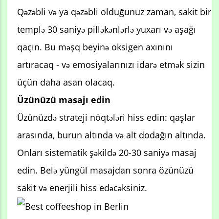
Qəzəbli və ya qəzəbli olduğunuz zaman, sakit bir
templə 30 saniyə pilləkənlərlə yuxarı və aşağı
qaçın. Bu məşq beyinə oksigen axınını
artıracaq - və emosiyalarınızı idarə etmək sizin
üçün daha asan olacaq.
Üzünüzü masajı edin
Üzünüzdə strateji nöqtələri hiss edin: qaşlar
arasında, burun altında və alt dodağın altında.
Onları sistematik şəkildə 20-30 saniyə masaj
edin. Belə yüngül masajdan sonra özünüzü
sakit və enerjili hiss edəcəksiniz.