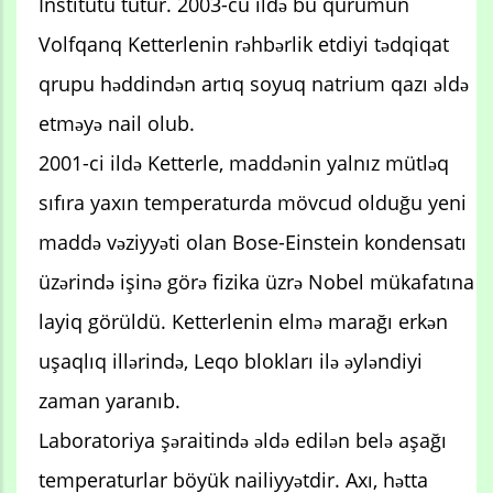
İnstitutu tutur. 2003-cü ildə bu qurumun
Volfqanq Ketterlenin rəhbərlik etdiyi tədqiqat
qrupu həddindən artıq soyuq natrium qazı əldə
etməyə nail olub.
2001-ci ildə Ketterle, maddənin yalnız mütləq
sıfıra yaxın temperaturda mövcud olduğu yeni
maddə vəziyyəti olan Bose-Einstein kondensatı
üzərində işinə görə fizika üzrə Nobel mükafatına
layiq görüldü. Ketterlenin elmə marağı erkən
uşaqlıq illərində, Leqo blokları ilə əyləndiyi
zaman yaranıb.
Laboratoriya şəraitində əldə edilən belə aşağı
temperaturlar böyük nailiyyətdir. Axı, hətta