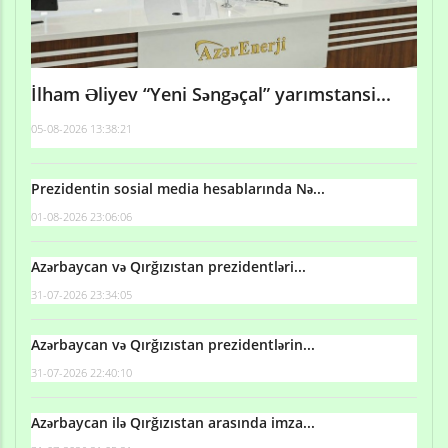
İlham Əliyev “Yeni Səngəçal” yarımstansi...
05-08-2026 13:38:21
Prezidentin sosial media hesablarında Nə...
01-08-2026 23:06:06
Azərbaycan və Qırğızıstan prezidentləri...
31-07-2026 23:34:05
Azərbaycan və Qırğızıstan prezidentlərin...
31-07-2026 22:40:10
Azərbaycan ilə Qırğızıstan arasında imza...