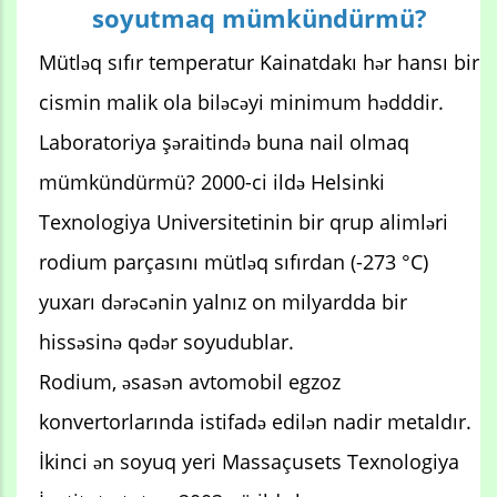
soyutmaq mümkündürmü?
Mütləq sıfır temperatur Kainatdakı hər hansı bir
cismin malik ola biləcəyi minimum hədddir.
Laboratoriya şəraitində buna nail olmaq
mümkündürmü? 2000-ci ildə Helsinki
Texnologiya Universitetinin bir qrup alimləri
rodium parçasını mütləq sıfırdan (-273 °C)
yuxarı dərəcənin yalnız on milyardda bir
hissəsinə qədər soyudublar.
Rodium, əsasən avtomobil egzoz
konvertorlarında istifadə edilən nadir metaldır.
İkinci ən soyuq yeri Massaçusets Texnologiya