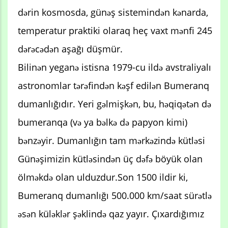
dərin kosmosda, günəş sistemindən kənarda,
temperatur praktiki olaraq heç vaxt mənfi 245
dərəcədən aşağı düşmür.
Bilinən yeganə istisna 1979-cu ildə avstraliyalı
astronomlar tərəfindən kəşf edilən Bumeranq
dumanlığıdır. Yeri gəlmişkən, bu, həqiqətən də
bumeranqa (və ya bəlkə də papyon kimi)
bənzəyir. Dumanlığın tam mərkəzində kütləsi
Günəşimizin kütləsindən üç dəfə böyük olan
ölməkdə olan ulduzdur.Son 1500 ildir ki,
Bumeranq dumanlığı 500.000 km/saat sürətlə
əsən küləklər şəklində qaz yayır. Çıxardığımız