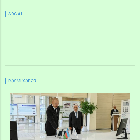
SOCIAL
RƏSMI XƏBƏR