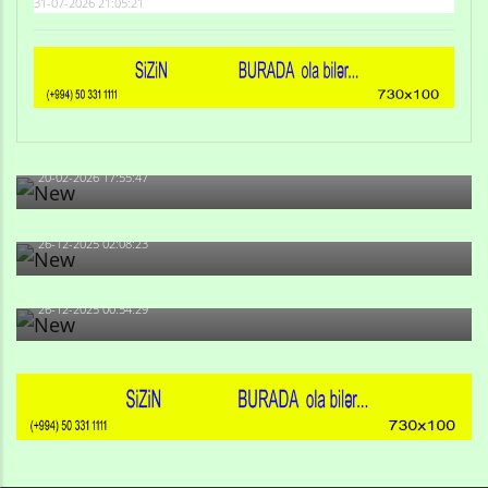
31-07-2026 21:05:21
Qulu Məhərrəmli: Sosial şəbəkələrdə söyüş niyə artıb?
20-02-2026 17:55:47
Məni bura NAZİR GÖNDƏRİB - 1937-ci ildən fəaliyyətdə
olan və...
26-12-2025 02:08:23
-Ay qız, sən məhkəməni udmayacaqsan... Sən bilirsən
də, məni...
26-12-2025 00:54:29