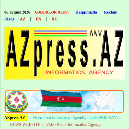
Skip
to
06 avqust 2026
XƏBƏRLƏR Arxivi
Haqqımızda
Reklam
main
|
|
Əlaqə
AZ
EN
RU
content
AZpress.AZ
- Video-Foto informasiya Agentliyinin XƏBƏR SAYTI
-- NEWS WEBSITE of Video-Photo Information Agency
--