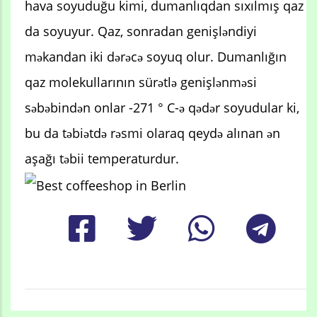
hava soyuduğu kimi, dumanlıqdan sıxılmış qaz
da soyuyur. Qaz, sonradan genişləndiyi
məkandan iki dərəcə soyuq olur. Dumanlığın
qaz molekullarının sürətlə genişlənməsi
səbəbindən onlar -271 ° C-ə qədər soyudular ki,
bu da təbiətdə rəsmi olaraq qeydə alınan ən
aşağı təbii temperaturdur.