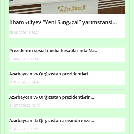
İlham Əliyev “Yeni Səngəçal” yarımstansi...
05-08-2026 13:38:21
Prezidentin sosial media hesablarında Nə...
01-08-2026 23:06:06
Azərbaycan və Qırğızıstan prezidentləri...
31-07-2026 23:34:05
Azərbaycan və Qırğızıstan prezidentlərin...
31-07-2026 22:40:10
Azərbaycan ilə Qırğızıstan arasında imza...
31-07-2026 21:05:21