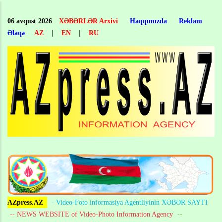
Skip
to
06 avqust 2026
XƏBƏRLƏR Arxivi
Haqqımızda
Reklam
main
|
|
Əlaqə
AZ
EN
RU
content
AZpress.AZ
- Video-Foto informasiya Agentliyinin XƏBƏR SAYTI
-- NEWS WEBSITE of Video-Photo Information Agency
--