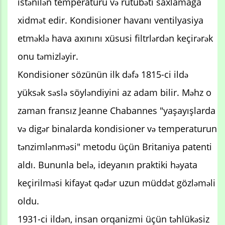
istənilən temperaturu və rütubəti saxlamağa
xidmət edir. Kondisioner havanı ventilyasiya
etməklə hava axınını xüsusi filtrlərdən keçirərək
onu təmizləyir.
Kondisioner sözünün ilk dəfə 1815-ci ildə
yüksək səslə söyləndiyini az adam bilir. Məhz o
zaman fransız Jeanne Chabannes "yaşayışlarda
və digər binalarda kondisioner və temperaturun
tənzimlənməsi" metodu üçün Britaniya patenti
aldı. Bununla belə, ideyanın praktiki həyata
keçirilməsi kifayət qədər uzun müddət gözləməli
oldu.
1931-ci ildən, insan orqanizmi üçün təhlükəsiz