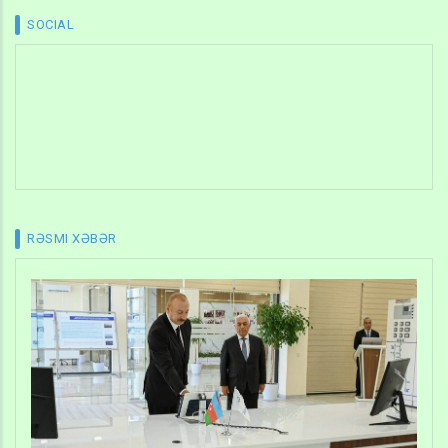
SOCIAL
RƏSMI XƏBƏR