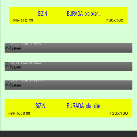
Qulu Məhərrəmli: Sosial şəbəkələrdə söyüş niyə artıb?
20-02-2026 17:55:47
Məni bura NAZİR GÖNDƏRİB - 1937-ci ildən fəaliyyətdə
olan və...
26-12-2025 02:08:23
-Ay qız, sən məhkəməni udmayacaqsan... Sən bilirsən
də, məni...
26-12-2025 00:54:29