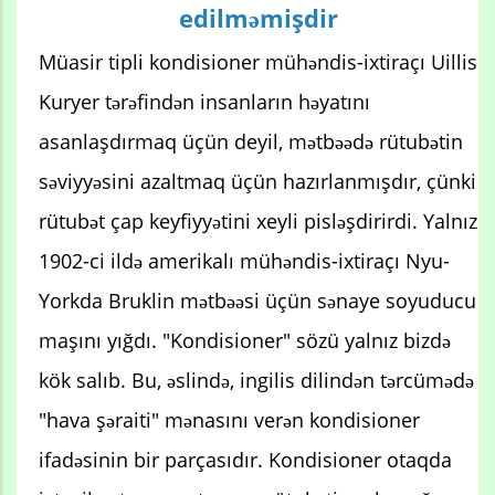
edilməmişdir
Müasir tipli kondisioner mühəndis-ixtiraçı Uillis
Kuryer tərəfindən insanların həyatını
asanlaşdırmaq üçün deyil, mətbəədə rütubətin
səviyyəsini azaltmaq üçün hazırlanmışdır, çünki
rütubət çap keyfiyyətini xeyli pisləşdirirdi. Yalnız
1902-ci ildə amerikalı mühəndis-ixtiraçı Nyu-
Yorkda Bruklin mətbəəsi üçün sənaye soyuducu
maşını yığdı. "Kondisioner" sözü yalnız bizdə
kök salıb. Bu, əslində, ingilis dilindən tərcümədə
"hava şəraiti" mənasını verən kondisioner
ifadəsinin bir parçasıdır. Kondisioner otaqda