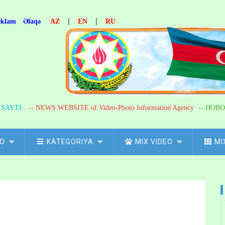
|
|
eklam
Əlaqə
AZ
EN
RU
R SAYTI
-- NEWS WEBSITE of Video-Photo Information Agency
-- НОВО
FO
KATEGORIYA
MIX VIDEO
MI