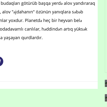
ə budaqları götürüb başqa yerdə alov yandıraraq
 ki, alov "əjdahanın" özünün yanıqlara səbəb
nlar yoxdur. Planetdə heç bir heyvan belə
 odadavamlı canlılar, həddindən artıq yüksək
a yaşayan qurdlardır.