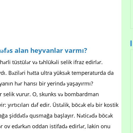
nəfəs alan heyvanlar varmı?
rli tüstülər və təhlükəli selik ifraz edirlər.
ydı. Bəziləri hətta ultra yüksək temperaturda da
nyanın hər hansı bir yerində yaşayırmı?
r selik vurur. O, skunks və bombardman
ir: yırtıcıları dəf edir. Üstəlik, böcək elə bir kostik
rbağa şiddətlə qusmağa başlayır. Nəticədə böcək
r ov edərkən oddan istifadə edirlər, lakin onu