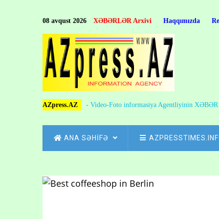
Skip
to
08 avqust 2026
XƏBƏRLƏR Arxivi
Haqqımızda
R
main
content
AZpress.AZ
- Video-Foto informasiya Agentliyinin XƏBƏ
MAIN
ANA SƏHİFƏ
AZPRESSTIMES.IN
NAVIGATION
Skip
to
Breadcrumb
main
content