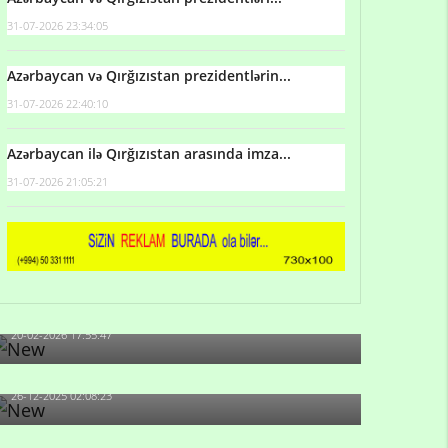
31-07-2026 23:34:05
Azərbaycan və Qırğızıstan prezidentlərin...
31-07-2026 22:40:10
Azərbaycan ilə Qırğızıstan arasında imza...
31-07-2026 21:05:21
Qulu Məhərrəmli: Sosial şəbəkələrdə söyüş niyə
artıb?
20-02-2026 17:55:47
Məni bura NAZİR GÖNDƏRİB - 1937-ci ildən
fəaliyyətdə olan və...
26-12-2025 02:08:23
-Ay qız, sən məhkəməni udmayacaqsan... Sən
bilirsən də, məni...