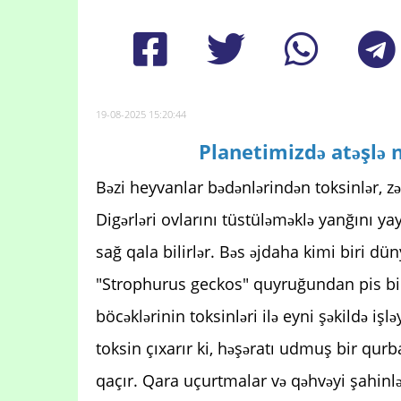
19-08-2025 15:20:44
Planetimizdə atəşlə 
Bəzi heyvanlar bədənlərindən toksinlər, zəhə
Digərləri ovlarını tüstüləməklə yanğını ya
sağ qala bilirlər. Bəs əjdaha kimi biri dü
"Strophurus geckos" quyruğundan pis bi
böcəklərinin toksinləri ilə eyni şəkildə işləy
toksin çıxarır ki, həşəratı udmuş ​​bir qu
qaçır. Qara uçurtmalar və qəhvəyi şahinlə