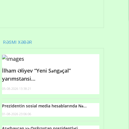
RƏSMI XƏBƏR
İlham Əliyev “Yeni Səngəçal”
yarımstansi...
05-08-2026 13:38:21
Prezidentin sosial media hesablarında Nə...
01-08-2026 23:06:06
Azərbaycan və Qırğızıstan prezidentləri...