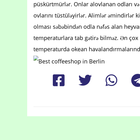
püskürtmürlər. Onlar alovlanan odları v
ovlarını tüstüləyirlər. Alimlər əmindirlər
olması səbəbindən odla nəfəs alan heyva
temperaturlara tab gətirə bilməz. Ən çox
temperaturda okean havalandırmalarınd