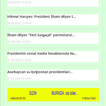
08-08-2026 19:33:49
Hikmət Hacıyev: Prezident İlham Əliyev t...
08-08-2026 15:45:44
İlham Əliyev “Yeni Səngəçal” yarımstansi...
05-08-2026 13:38:21
Prezidentin sosial media hesablarında Nə...
01-08-2026 23:06:06
Azərbaycan və Qırğızıstan prezidentləri...
31-07-2026 23:34:05