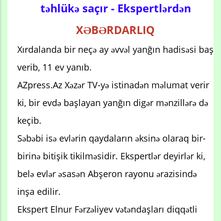
təhlükə saçır - Ekspertlərdən
XƏBƏRDARLIQ
Xırdalanda bir neçə ay əvvəl yanğın hadisəsi baş
verib, 11 ev yanıb.
AZpress.Az Xəzər TV-yə istinadən məlumat verir
ki, bir evdə başlayan yanğın digər mənzillərə də
keçib.
Səbəbi isə evlərin qaydaların əksinə olaraq bir-
birinə bitişik tikilməsidir. Ekspertlər deyirlər ki,
belə evlər əsasən Abşeron rayonu ərazisində
inşa edilir.
Ekspert Elnur Fərzəliyev vətəndaşları diqqətli