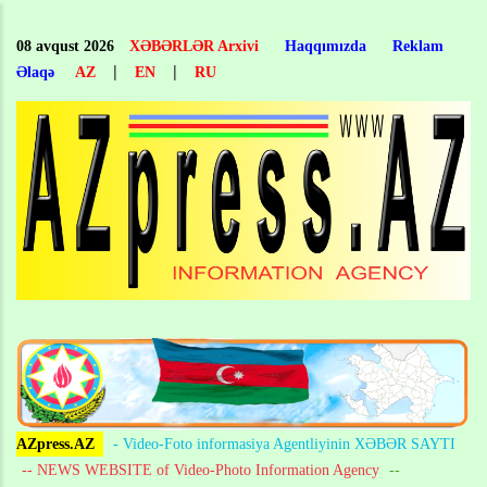
Skip
to
08 avqust 2026
XƏBƏRLƏR Arxivi
Haqqımızda
Reklam
main
|
|
Əlaqə
AZ
EN
RU
content
AZpress.AZ
- Video-Foto informasiya Agentliyinin XƏBƏR SAYTI
-- NEWS WEBSITE of Video-Photo Information Agency
--