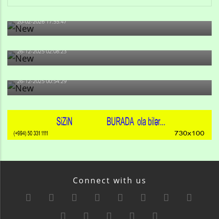
Qulu Məhərrəmli: Sosial şəbəkələrdə söyüş niyə artıb?
20-02-2026 17:55:47
Məni bura NAZİR GÖNDƏRİB - 1937-ci ildən fəaliyyətdə
olan və...
26-12-2025 02:08:23
-Ay qız, sən məhkəməni udmayacaqsan... Sən bilirsən
də, məni...
26-12-2025 00:54:29
Connect with us