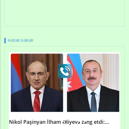
RƏSMI XƏBƏR
Nikol Paşinyan İlham Əliyevə zəng etdi:...