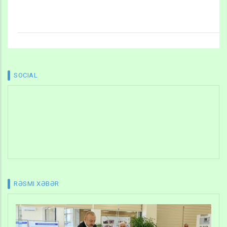
SOCIAL
RƏSMI XƏBƏR