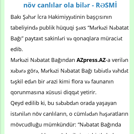
növ canlılar ola bilər - RƏSMİ
Bakı Şəhər İcra Hakimiyyətinin başçısının
tabeliyində publik hüquqi şəxs “Mərkəzi Nəbatat
Bağı” paytaxt sakinləri və qonaqlara müraciət
edib.
Mərkəzi Nəbatat Bağından
AZpress.AZ
-a verilən
xəbərə görə, Mərkəzi Nəbatat Bağı təbiətlə vəhdət
təşkil edən bir ərazi kimi flora və faunanın
qorunmasına xüsusi diqqət yetirir.
Qeyd edilib ki, bu səbəbdən orada yaşayan
istənilən növ canlıların, o cümlədən həşəratların
mövcudluğu mümkündür: “Nəbatat Bağında