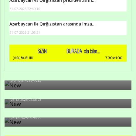
Azərbaycan və Qırğızıstan prezidentlərin...
31-07-2026 22:40:10
Azərbaycan ilə Qırğızıstan arasında imza...
31-07-2026 21:05:21
Qulu Məhərrəmli: Sosial şəbəkələrdə söyüş niyə artıb?
20-02-2026 17:55:47
Məni bura NAZİR GÖNDƏRİB - 1937-ci ildən fəaliyyətdə
olan və...
26-12-2025 02:08:23
-Ay qız, sən məhkəməni udmayacaqsan... Sən bilirsən
də, məni...
26-12-2025 00:54:29