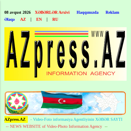
Skip
to
08 avqust 2026
XƏBƏRLƏR Arxivi
Haqqımızda
Reklam
main
|
|
Əlaqə
AZ
EN
RU
content
AZpress.AZ
- Video-Foto informasiya Agentliyinin XƏBƏR SAYTI
-- NEWS WEBSITE of Video-Photo Information Agency
--