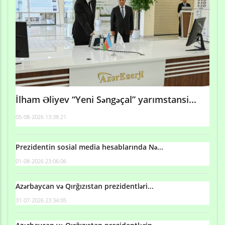
İlham Əliyev “Yeni Səngəçal” yarımstansi...
05-08-2026 13:38:21
Prezidentin sosial media hesablarında Nə...
01-08-2026 23:06:06
Azərbaycan və Qırğızıstan prezidentləri...
31-07-2026 23:34:05