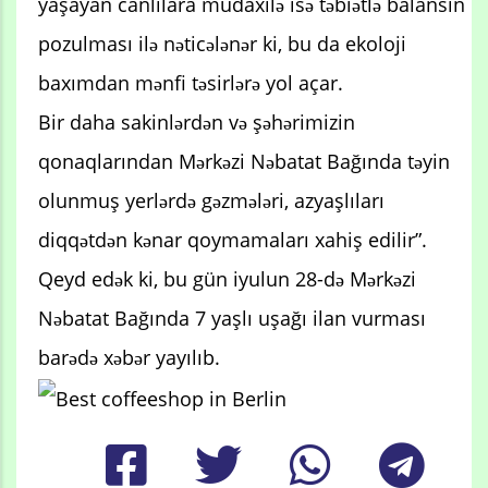
yaşayan canlılara müdaxilə isə təbiətlə balansın
pozulması ilə nəticələnər ki, bu da ekoloji
baxımdan mənfi təsirlərə yol açar.
Bir daha sakinlərdən və şəhərimizin
qonaqlarından Mərkəzi Nəbatat Bağında təyin
olunmuş yerlərdə gəzmələri, azyaşlıları
diqqətdən kənar qoymamaları xahiş edilir”.
Qeyd edək ki, bu gün iyulun 28-də Mərkəzi
Nəbatat Bağında 7 yaşlı uşağı ilan vurması
barədə xəbər yayılıb.