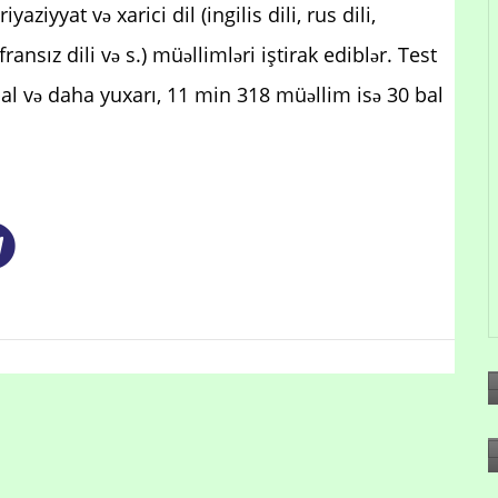
yaziyyat və xarici dil (ingilis dili, rus dili,
ransız dili və s.) müəllimləri iştirak ediblər. Test
l və daha yuxarı, 11 min 318 müəllim isə 30 bal