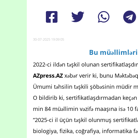
30-07-2025 19:09:05
Bu müəllimləri
2022-ci ildən təşkil olunan sertifikatlaş
AZpress.AZ
xəbər verir ki, bunu Məktəbəq
Ümumi təhsilin təşkili şöbəsinin müdir m
O bildirib ki, sertifikatlaşdırmadan keçə
min 84 müəllimin vəzifə maaşına isə 10 fa
“2025-ci il üçün təşkil olunmuş sertifika
biologiya, fizika, coğrafiya, informatika f