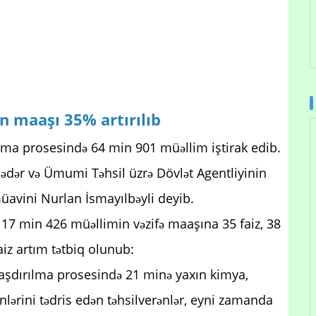
n maaşı 35% artırılıb
dırma prosesində 64 min 901 müəllim iştirak edib.
ədər və Ümumi Təhsil üzrə Dövlət Agentliyinin
üavini Nurlan İsmayılbəyli deyib.
n 17 min 426 müəllimin vəzifə maaşına 35 faiz, 38
iz artım tətbiq olunub:
tlaşdırılma prosesində 21 minə yaxın kimya,
ənlərini tədris edən təhsilverənlər, eyni zamanda