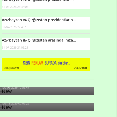
31-07-2026 23:34:05
Azərbaycan və Qırğızıstan prezidentlərin...
31-07-2026 22:40:10
Azərbaycan ilə Qırğızıstan arasında imza...
31-07-2026 21:05:21
Qulu Məhərrəmli: Sosial şəbəkələrdə söyüş niyə
artıb?
20-02-2026 17:55:47
Məni bura NAZİR GÖNDƏRİB - 1937-ci ildən
fəaliyyətdə olan və...
26-12-2025 02:08:23
-Ay qız, sən məhkəməni udmayacaqsan... Sən
bilirsən də, məni...