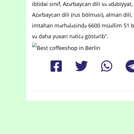
ibtidai sinif, Azərbaycan dili və ədəbiyyat, ri
Azərbaycan dili (rus bölməsi), alman dili, f
imtahan mərhələsində 6600 müəllim 51 ba
və daha yuxarı nəticə göstərib”.