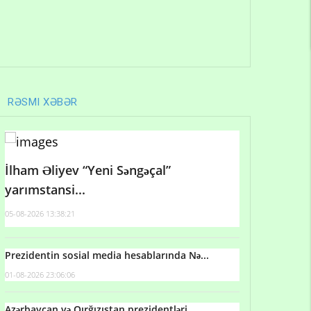
RƏSMI XƏBƏR
İlham Əliyev “Yeni Səngəçal”
yarımstansi...
05-08-2026 13:38:21
Prezidentin sosial media hesablarında Nə...
01-08-2026 23:06:06
Azərbaycan və Qırğızıstan prezidentləri...