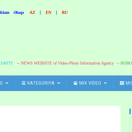
|
|
eklam
Əlaqə
AZ
EN
RU
R SAYTI
-- NEWS WEBSITE of Video-Photo Information Agency
-- НОВО
FO
KATEGORIYA
MIX VIDEO
MI