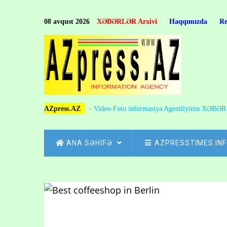
Skip
to
08 avqust 2026
XƏBƏRLƏR Arxivi
Haqqımızda
R
main
content
AZpress.AZ
- Video-Foto informasiya Agentliyinin XƏBƏ
MAIN
ANA SƏHİFƏ
AZPRESSTIMES.IN
NAVIGATION
Skip
to
Breadcrumb
main
content