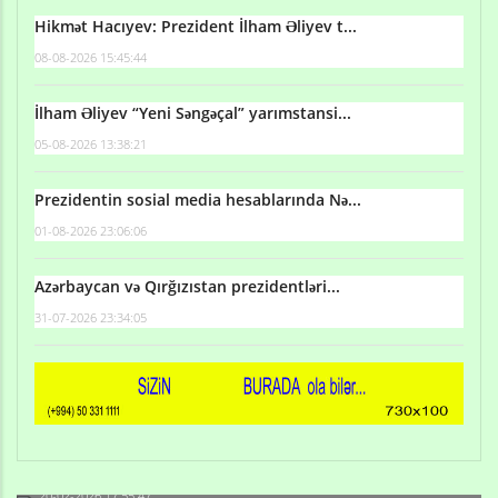
Hikmət Hacıyev: Prezident İlham Əliyev t...
08-08-2026 15:45:44
İlham Əliyev “Yeni Səngəçal” yarımstansi...
05-08-2026 13:38:21
Prezidentin sosial media hesablarında Nə...
01-08-2026 23:06:06
Azərbaycan və Qırğızıstan prezidentləri...
31-07-2026 23:34:05
Qulu Məhərrəmli: Sosial şəbəkələrdə söyüş niyə artıb?
20-02-2026 17:55:47