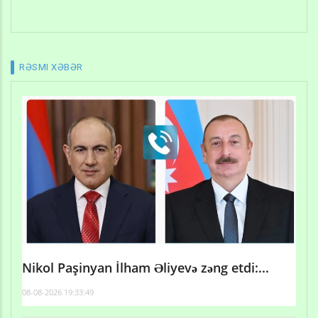
RƏSMI XƏBƏR
Nikol Paşinyan İlham Əliyevə zəng etdi:...
08-08-2026 19:33:49