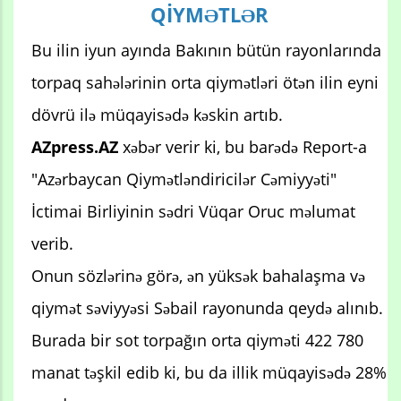
QİYMƏTLƏR
Bu ilin iyun ayında Bakının bütün rayonlarında
torpaq sahələrinin orta qiymətləri ötən ilin eyni
dövrü ilə müqayisədə kəskin artıb.
AZpress.AZ
xəbər verir ki, bu barədə Report-a
"Azərbaycan Qiymətləndiricilər Cəmiyyəti"
İctimai Birliyinin sədri Vüqar Oruc məlumat
verib.
Onun sözlərinə görə, ən yüksək bahalaşma və
qiymət səviyyəsi Səbail rayonunda qeydə alınıb.
Burada bir sot torpağın orta qiyməti 422 780
manat təşkil edib ki, bu da illik müqayisədə 28%