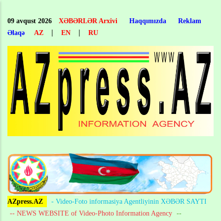
Skip
to
09 avqust 2026
XƏBƏRLƏR Arxivi
Haqqımızda
Reklam
main
|
|
Əlaqə
AZ
EN
RU
content
AZpress.AZ
- Video-Foto informasiya Agentliyinin XƏBƏR SAYTI
-- NEWS WEBSITE of Video-Photo Information Agency
--