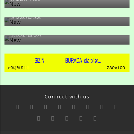
Məni bura NAZİR GÖNDƏRİB - 1937-ci ildən fəaliyyətdə
olan və...
26-12-2025 02:08:23
-Ay qız, sən məhkəməni udmayacaqsan... Sən bilirsən
də, məni...
26-12-2025 00:54:29
Connect with us