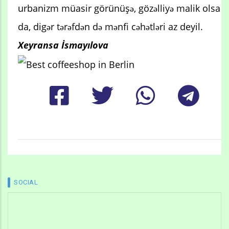
urbanizm müasir görünüşə, gözəlliyə malik olsa
da, digər tərəfdən də mənfi cəhətləri az deyil.
Xeyransa İsmayılova
SOCIAL