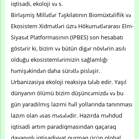
iqtisadi, ekoloji və s.
Birləşmiş Millətlər Təşkilatının Biomüxtəliflik və
Ekosistem Xidmətləri üzrə Hökumətlərarası Elm-
Siyasət Platformasının (IPBES) son hesabatı
göstərir ki, bizim və bütün digər növlərin asılı
olduğu ekosistemlərimizin sağlamlığı
həmişəkindən daha sürətlə pisləşir.
Urbanizasiya ekoloji reaksiya tələb edir. Yaşıl
dünyanın ölümü bizim düşüncəmizdə və bu
gün yaradılmış lazımi həll yollarında tanınması
lazım olan əsas məsələdir. Hazırda məhdud
iqtisadi artım paradiqmasından qaçaraq
dayanıqlı iqtisadiyyat qurmaq üçün qlobal,