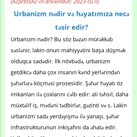
(AZpressAZ-in arxivindən: 2023-cü il)
Urbanizm nədir və həyatımıza necə
təsir edir?
Urbanizm nədir? Bu söz bəzən mürəkkəb
səslənir, lakin onun mahiyyətini başa düşmək
olduqca sadədir. İlk növbədə, urbanizm
getdikcə daha çox insanın kənd yerlərindən
şəhərlərə köçməsi prosesidir. Şəhər həyatı öz
imkanları ilə çoxlarını cəlb edir: ali təhsil, daha
müxtəlif iş, mədəni tədbirlər, gəzinti və s. Lakin
urbanizm sadə yerdəyişmə ilə yanaşı, şəhər
infrastrukturunun inkişafını da əhatə edir.