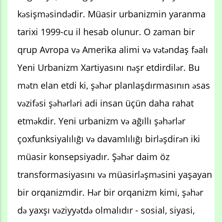
kəsişməsindədir. Müasir urbanizmin yaranma
tarixi 1999-cu il hesab olunur. O zaman bir
qrup Avropa və Amerika alimi və vətəndaş fəalı
Yeni Urbanizm Xartiyasını nəşr etdirdilər. Bu
mətn elan etdi ki, şəhər planlaşdırmasının əsas
vəzifəsi şəhərləri adi insan üçün daha rahat
etməkdir. Yeni urbanizm və ağıllı şəhərlər
çoxfunksiyalılığı və davamlılığı birləşdirən iki
müasir konsepsiyadır. Şəhər daim öz
transformasiyasını və müasirləşməsini yaşayan
bir orqanizmdir. Hər bir orqanizm kimi, şəhər
də yaxşı vəziyyətdə olmalıdır - sosial, siyasi,