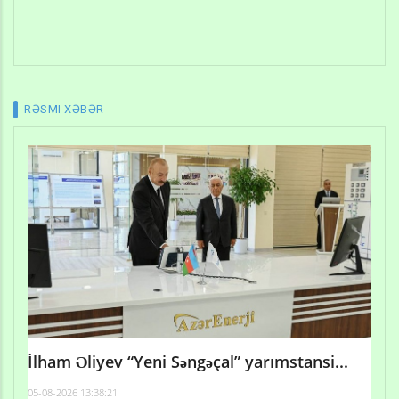
RƏSMI XƏBƏR
İlham Əliyev “Yeni Səngəçal” yarımstansi...
05-08-2026 13:38:21