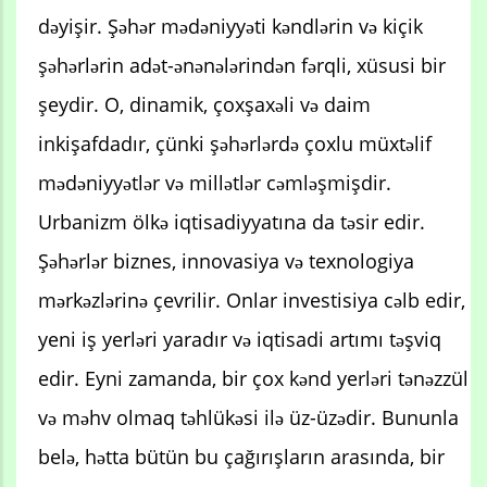
dəyişir. Şəhər mədəniyyəti kəndlərin və kiçik
şəhərlərin adət-ənənələrindən fərqli, xüsusi bir
şeydir. O, dinamik, çoxşaxəli və daim
inkişafdadır, çünki şəhərlərdə çoxlu müxtəlif
mədəniyyətlər və millətlər cəmləşmişdir.
Urbanizm ölkə iqtisadiyyatına da təsir edir.
Şəhərlər biznes, innovasiya və texnologiya
mərkəzlərinə çevrilir. Onlar investisiya cəlb edir,
yeni iş yerləri yaradır və iqtisadi artımı təşviq
edir. Eyni zamanda, bir çox kənd yerləri tənəzzül
və məhv olmaq təhlükəsi ilə üz-üzədir. Bununla
belə, hətta bütün bu çağırışların arasında, bir