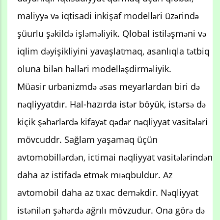
maliyyə və iqtisadi inkişaf modelləri üzərində
şüurlu şəkildə işləməliyik. Qlobal istiləşməni və
iqlim dəyişikliyini yavaşlatmaq, asanlıqla tətbiq
oluna bilən həlləri modelləşdirməliyik.
Müasir urbanizmdə əsas meyarlardan biri də
nəqliyyatdır. Hal-hazırda istər böyük, istərsə də
kiçik şəhərlərdə kifayət qədər nəqliyyat vasitələri
mövcuddr. Sağlam yaşamaq üçün
avtomobillərdən, ictimai nəqliyyat vasitələrindən
daha az istifadə etmək mıəqbuldur. Az
avtomobil daha az tıxac deməkdir. Nəqliyyat
istənilən şəhərdə ağrılı mövzudur. Ona görə də