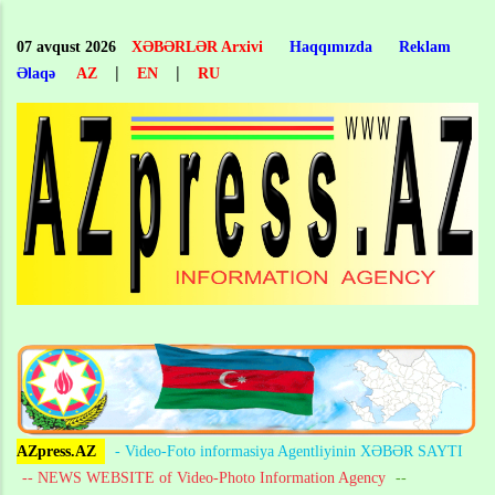
Skip
to
07 avqust 2026
XƏBƏRLƏR Arxivi
Haqqımızda
Reklam
main
|
|
Əlaqə
AZ
EN
RU
content
AZpress.AZ
- Video-Foto informasiya Agentliyinin XƏBƏR SAYTI
-- NEWS WEBSITE of Video-Photo Information Agency
--