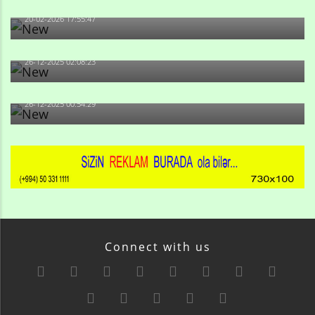
Qulu Məhərrəmli: Sosial şəbəkələrdə söyüş niyə artıb?
20-02-2026 17:55:47
Məni bura NAZİR GÖNDƏRİB - 1937-ci ildən fəaliyyətdə
olan və...
26-12-2025 02:08:23
-Ay qız, sən məhkəməni udmayacaqsan... Sən bilirsən
də, məni...
26-12-2025 00:54:29
Connect with us