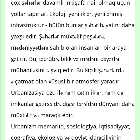
çox şəhərlər davamlı inkişafa nail olmaq üçün
yollar tapırlar. Ekoloji yeniliklər, yenilənmiş
infrastruktur - bütün bunlar şəhər həyatını daha
yaxşı edir. Şəhərlər müxtəlif peşələrə,
mədəniyyətlərə sahib olan insanları bir araya
gətirir. Bu, təcrübə, bilik və mədəni dəyərlər
mübadiləsini təşviq edir. Bu kiçik şəhərlərdə
əlçatmaz olan xüsusi bir atmosfer yaradır.
Urbanizasiya özü ilə həm çətinliklər, həm də
imkanlar gətirsə də, digər tərəfdən dünyanı daha
müxtəlif və maraqlı edir.
Urbanizm memarlıq, sosiologiya, iqtisadiyyat,
coğrafiya, ekologiya və dövlət idarəçiliyinin