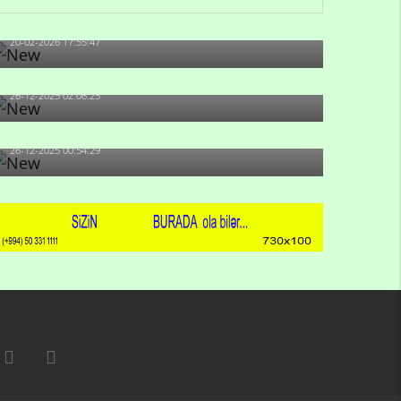
artıb?
20-02-2026 17:55:47
Məni bura NAZİR GÖNDƏRİB - 1937-ci ildən
fəaliyyətdə olan və...
26-12-2025 02:08:23
-Ay qız, sən məhkəməni udmayacaqsan... Sən
bilirsən də, məni...
26-12-2025 00:54:29