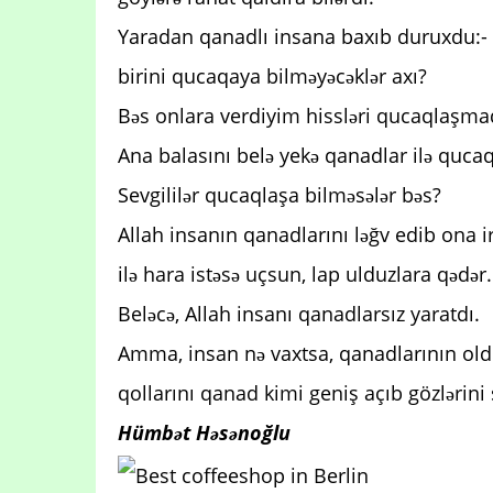
Yaradan qanadlı insana baxıb duruxdu:- b
birini qucaqaya bilməyəcəklər axı?
Bəs onlara verdiyim hissləri qucaqlaşma
Ana balasını belə yekə qanadlar ilə quca
Sevgililər qucaqlaşa bilməsələr bəs?
Allah insanın qanadlarını ləğv edib ona ir
ilə hara istəsə uçsun, lap ulduzlara qədər.
Beləcə, Allah insanı qanadlarsız yaratdı.
Amma, insan nə vaxtsa, qanadlarının old
qollarını qanad kimi geniş açıb gözlərini s
Hümbət Həsənoğlu