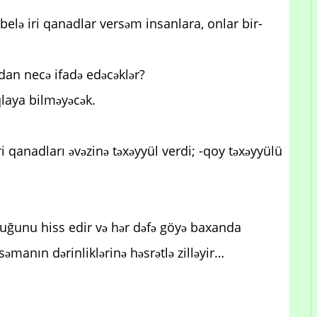
elə iri qanadlar versəm insanlara, onlar bir-
dan necə ifadə edəcəklər?
qlaya bilməyəcək.
i qanadları əvəzinə təxəyyül verdi; -qoy təxəyyülü
uğunu hiss edir və hər dəfə göyə baxanda
əmanın dərinliklərinə həsrətlə zilləyir…