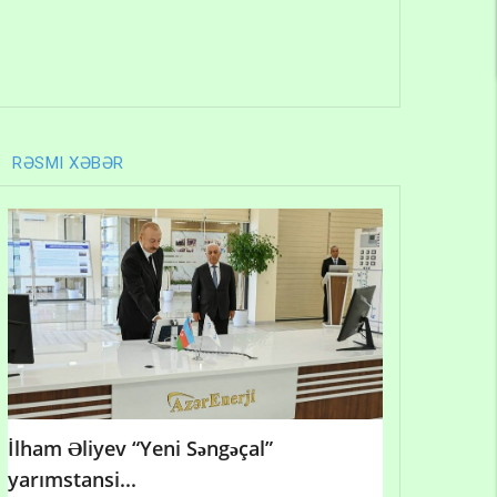
RƏSMI XƏBƏR
İlham Əliyev “Yeni Səngəçal”
yarımstansi...