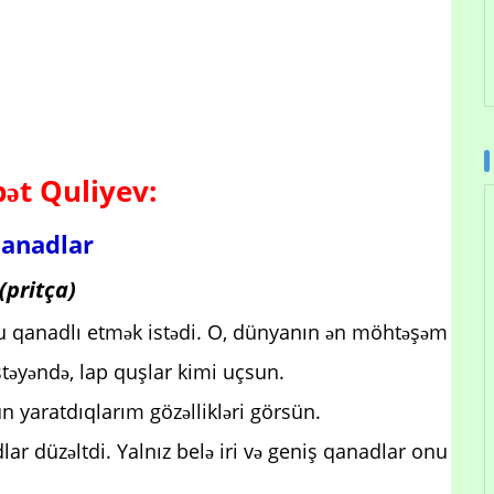
t Quliyev:
anadlar
(pritça)
u qanadlı etmək istədi. O, dünyanın ən möhtəşəm
istəyəndə, lap quşlar kimi uçsun.
 yaratdıqlarım gözəllikləri görsün.
adlar düzəltdi. Yalnız belə iri və geniş qanadlar onu