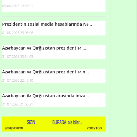
05-08-2026 13:38:21
Prezidentin sosial media hesablarında Nə...
01-08-2026 23:06:06
Azərbaycan və Qırğızıstan prezidentləri...
31-07-2026 23:34:05
Azərbaycan və Qırğızıstan prezidentlərin...
31-07-2026 22:40:10
Azərbaycan ilə Qırğızıstan arasında imza...
31-07-2026 21:05:21
Qulu Məhərrəmli: Sosial şəbəkələrdə söyüş niyə