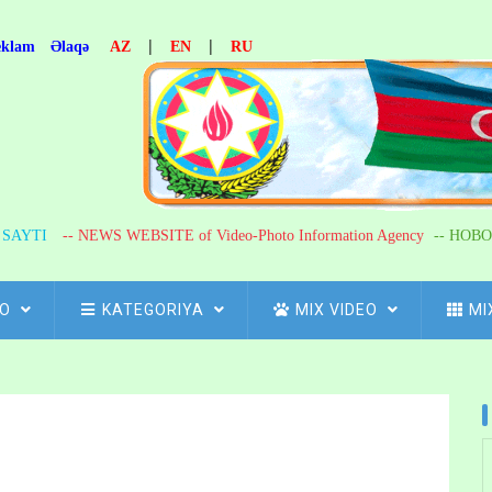
|
|
eklam
Əlaqə
AZ
EN
RU
R SAYTI
-- NEWS WEBSITE of Video-Photo Information Agency
-- НОВО
FO
KATEGORIYA
MIX VIDEO
MI