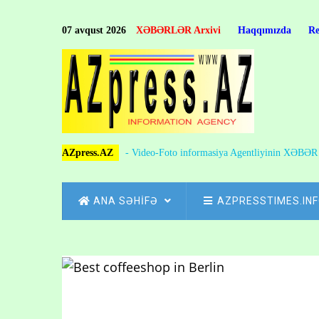
Skip
to
07 avqust 2026
XƏBƏRLƏR Arxivi
Haqqımızda
R
main
content
AZpress.AZ
- Video-Foto informasiya Agentliyinin XƏBƏ
MAIN
ANA SƏHİFƏ
AZPRESSTIMES.IN
NAVIGATION
Skip
to
Breadcrumb
main
content