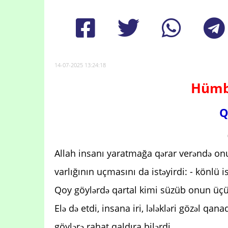
14-07-2025 13:24:18
Hümbə
Q
Allah insanı yaratmağa qərar verəndə on
varlığının uçmasını da istəyirdi: - könlü 
Qoy göylərdə qartal kimi süzüb onun üçün
Elə də etdi, insana iri, lələkləri gözəl qan
göylərə rahat qaldıra bilərdi.