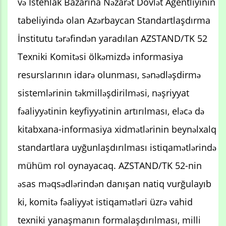
və İstehlak Bazarına Nəzarət Dövlət Agentliyinin
tabeliyində olan Azərbaycan Standartlaşdırma
İnstitutu tərəfindən yaradılan AZSTAND/TK 52
Texniki Komitəsi ölkəmizdə informasiya
resurslarının idarə olunması, sənədləşdirmə
sistemlərinin təkmilləşdirilməsi, nəşriyyat
fəaliyyətinin keyfiyyətinin artırılması, eləcə də
kitabxana-informasiya xidmətlərinin beynəlxalq
standartlara uyğunlaşdırılması istiqamətlərində
mühüm rol oynayacaq. AZSTAND/TK 52-nin
əsas məqsədlərindən danışan natiq vurğulayıb
ki, komitə fəaliyyət istiqamətləri üzrə vahid
texniki yanaşmanın formalaşdırılması, milli