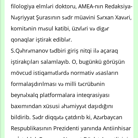
filologiya elmləri doktoru, AMEA-nın Redaksiya-
Nəşriyyat Şurasının sədr müavini Sərxan Xavəri,
komitənin məsul katibi, üzvləri və digər
qonaqlar iştirak ediblər.
S.Qəhrəmanov tədbiri giriş nitqi ilə açaraq
iştirakçıları salamlayıb. O, bugünkü görüşün
mövcud istiqamətlərdə normativ əsasların
formalaşdırılması və milli təcrübənin
beynəlxalq platformalara inteqrasiyası
baxımından xüsusi əhəmiyyət daşıdığını
bildirib. Sədr diqqətə çatdırıb ki, Azərbaycan
Respublikasının Prezidenti yanında Antiinhisar