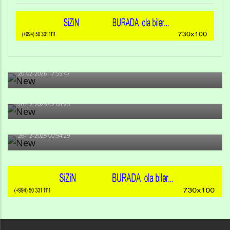
Qulu Məhərrəmli: Sosial şəbəkələrdə söyüş niyə artıb?
20-02-2026 17:55:47
Məni bura NAZİR GÖNDƏRİB - 1937-ci ildən fəaliyyətdə
olan və...
26-12-2025 02:08:23
-Ay qız, sən məhkəməni udmayacaqsan... Sən bilirsən
də, məni...
26-12-2025 00:54:29