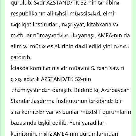
qurulub. Sədr AZSTAND/TK 52-nin tərkibinə
respublikanın ali təhsil müəssisələri, elmi-
təqdiqat institutları, nəşriyyat, kitabxana və
mətbuat nümayəndələri ilə yanaşı, AMEA-nın da
alim və mütəxəssislərinin daxil edildiyini nəzərə
çatdırıb.
İclasda komitənin sədr müavini Sərxan Xavəri
çıxış edərək AZSTAND/TK 52-nin
əhəmiyyətindən danışıb. Bildirib ki, Azərbaycan
Standartlaşdırma İnstitutunun tərkibində bir
sıra komitələr var və bunlar müxtəlif qurumların
bazasında təşkil edilib. Yeni yaradılan
komitənin, məhz AMEA-nın qurumlarından