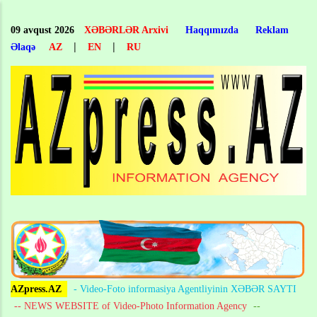
Skip
to
09 avqust 2026
XƏBƏRLƏR Arxivi
Haqqımızda
Reklam
main
|
|
Əlaqə
AZ
EN
RU
content
AZpress.AZ
- Video-Foto informasiya Agentliyinin XƏBƏR SAYTI
-- NEWS WEBSITE of Video-Photo Information Agency
--