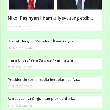
Nikol Paşinyan İlham Əliyevə zəng etdi:...
08-08-2026 19:33:49
Hikmət Hacıyev: Prezident İlham Əliyev t...
08-08-2026 15:45:44
İlham Əliyev “Yeni Səngəçal” yarımstansi...
05-08-2026 13:38:21
Prezidentin sosial media hesablarında Nə...
01-08-2026 23:06:06
Azərbaycan və Qırğızıstan prezidentləri...
31-07-2026 23:34:05