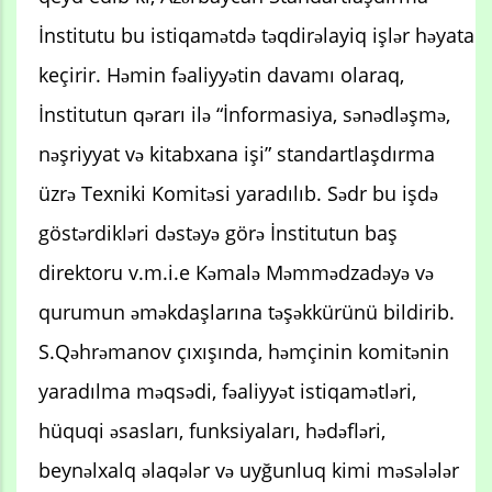
İnstitutu bu istiqamətdə təqdirəlayiq işlər həyata
keçirir. Həmin fəaliyyətin davamı olaraq,
İnstitutun qərarı ilə “İnformasiya, sənədləşmə,
nəşriyyat və kitabxana işi” standartlaşdırma
üzrə Texniki Komitəsi yaradılıb. Sədr bu işdə
göstərdikləri dəstəyə görə İnstitutun baş
direktoru v.m.i.e Kəmalə Məmmədzadəyə və
qurumun əməkdaşlarına təşəkkürünü bildirib.
S.Qəhrəmanov çıxışında, həmçinin komitənin
yaradılma məqsədi, fəaliyyət istiqamətləri,
hüquqi əsasları, funksiyaları, hədəfləri,
beynəlxalq əlaqələr və uyğunluq kimi məsələlər