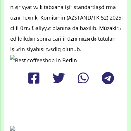
nəşriyyat və kitabxana işi” standartlaşdırma
üzrə Texniki Komitənin (AZSTAND/TK 52) 2025-
ci il üzrə fəaliyyət planına da baxılıb. Müzakirə
edildikdən sonra cari il üzrə nəzərdə tutulan
işlərin siyahısı təsdiq olunub.