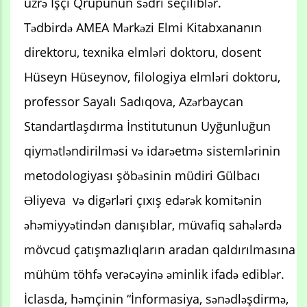
üzrə İşçi Qrupunun sədri seçiliblər.
Tədbirdə AMEA Mərkəzi Elmi Kitabxananın
direktoru, texnika elmləri doktoru, dosent
Hüseyn Hüseynov, filologiya elmləri doktoru,
professor Sayalı Sadıqova, Azərbaycan
Standartlaşdırma İnstitutunun Uyğunluğun
qiymətləndirilməsi və idarəetmə sistemlərinin
metodologiyası şöbəsinin müdiri Gülbacı
Əliyeva və digərləri çıxış edərək komitənin
əhəmiyyətindən danışıblar, müvafiq sahələrdə
mövcud çatışmazlıqların aradan qaldırılmasına
mühüm töhfə verəcəyinə əminlik ifadə ediblər.
İclasda, həmçinin “İnformasiya, sənədləşdirmə,