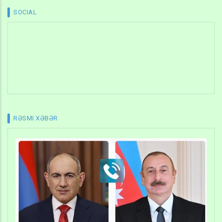
SOCIAL
RƏSMI XƏBƏR