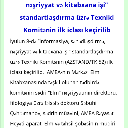
nəşriyyat və kitabxana işi”
standartlaşdırma üzrə Texniki
Komitənin ilk iclası keçirilib
İyulun 8-də “İnformasiya, sənədləşdirmə,
nəşriyyat və kitabxana işi” standartlaşdırma
üzrə Texniki Komitənin (AZSTAND/TK 52) ilk
iclası keçirilib. AMEA-nın Mərkəzi Elmi
Kitabxanasında təşkil olunan tədbirdə
komitənin sədri “Elm” nəşriyyatının direktoru,
filologiya üzrə fəlsəfə doktoru Səbuhi
Qəhrəmanov, sədrin müavini, AMEA Rəyasət
Heyəti aparatı Elm və təhsil şöbəsinin müdiri,