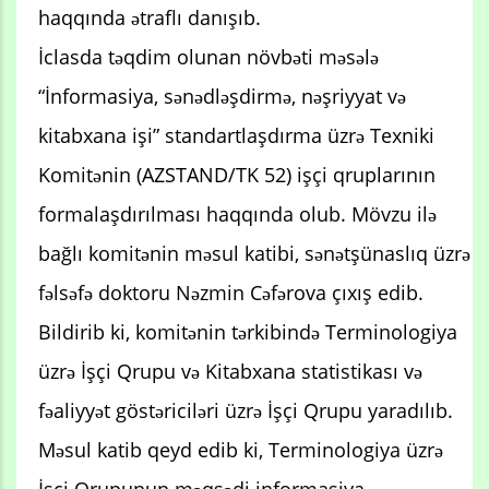
haqqında ətraflı danışıb.
İclasda təqdim olunan növbəti məsələ
“İnformasiya, sənədləşdirmə, nəşriyyat və
kitabxana işi” standartlaşdırma üzrə Texniki
Komitənin (AZSTAND/TK 52) işçi qruplarının
formalaşdırılması haqqında olub. Mövzu ilə
bağlı komitənin məsul katibi, sənətşünaslıq üzrə
fəlsəfə doktoru Nəzmin Cəfərova çıxış edib.
Bildirib ki, komitənin tərkibində Terminologiya
üzrə İşçi Qrupu və Kitabxana statistikası və
fəaliyyət göstəriciləri üzrə İşçi Qrupu yaradılıb.
Məsul katib qeyd edib ki, Terminologiya üzrə
İşçi Qrupunun məqsədi informasiya,