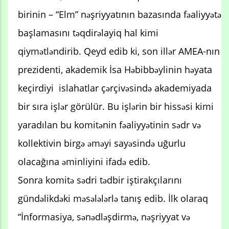
birinin – “Elm” nəşriyyatının bazasında fəaliyyətə
başlamasını təqdirəlayiq hal kimi
qiymətləndirib. Qeyd edib ki, son illər AMEA-nın
prezidenti, akademik İsa Həbibbəylinin həyata
keçirdiyi islahatlar çərçivəsində akademiyada
bir sıra işlər görülür. Bu işlərin bir hissəsi kimi
yaradılan bu komitənin fəaliyyətinin sədr və
kollektivin birgə əməyi sayəsində uğurlu
olacağına əminliyini ifadə edib.
Sonra komitə sədri tədbir iştirakçılarını
gündəlikdəki məsələlərlə tanış edib. İlk olaraq
“İnformasiya, sənədləşdirmə, nəşriyyat və