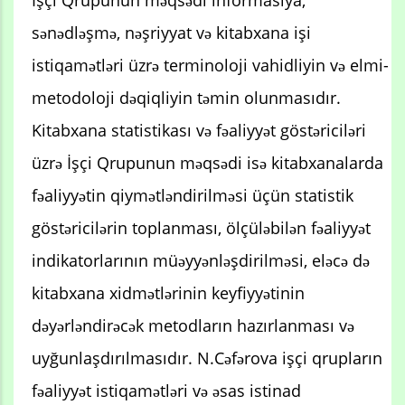
sənədləşmə, nəşriyyat və kitabxana işi
istiqamətləri üzrə terminoloji vahidliyin və elmi-
metodoloji dəqiqliyin təmin olunmasıdır.
Kitabxana statistikası və fəaliyyət göstəriciləri
üzrə İşçi Qrupunun məqsədi isə kitabxanalarda
fəaliyyətin qiymətləndirilməsi üçün statistik
göstəricilərin toplanması, ölçüləbilən fəaliyyət
indikatorlarının müəyyənləşdirilməsi, eləcə də
kitabxana xidmətlərinin keyfiyyətinin
dəyərləndirəcək metodların hazırlanması və
uyğunlaşdırılmasıdır. N.Cəfərova işçi qrupların
fəaliyyət istiqamətləri və əsas istinad