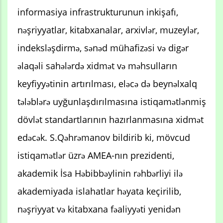
informasiya infrastrukturunun inkişafı,
nəşriyyatlar, kitabxanalar, arxivlər, muzeylər,
indeksləşdirmə, sənəd mühafizəsi və digər
əlaqəli sahələrdə xidmət və məhsulların
keyfiyyətinin artırılması, eləcə də beynəlxalq
tələblərə uyğunlaşdırılmasına istiqamətlənmiş
dövlət standartlarının hazırlanmasına xidmət
edəcək. S.Qəhrəmanov bildirib ki, mövcud
istiqamətlər üzrə AMEA-nın prezidenti,
akademik İsa Həbibbəylinin rəhbərliyi ilə
akademiyada islahatlar həyata keçirilib,
nəşriyyat və kitabxana fəaliyyəti yenidən