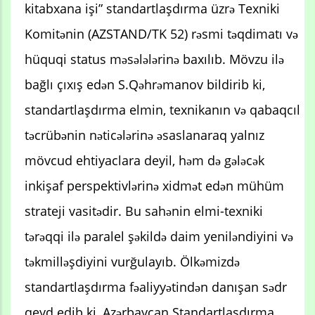
kitabxana işi” standartlaşdırma üzrə Texniki
Komitənin (AZSTAND/TK 52) rəsmi təqdimatı və
hüquqi status məsələlərinə baxılıb. Mövzu ilə
bağlı çıxış edən S.Qəhrəmanov bildirib ki,
standartlaşdırma elmin, texnikanın və qabaqcıl
təcrübənin nəticələrinə əsaslanaraq yalnız
mövcud ehtiyaclara deyil, həm də gələcək
inkişaf perspektivlərinə xidmət edən mühüm
strateji vasitədir. Bu sahənin elmi-texniki
tərəqqi ilə paralel şəkildə daim yeniləndiyini və
təkmilləşdiyini vurğulayıb. Ölkəmizdə
standartlaşdırma fəaliyyətindən danışan sədr
qeyd edib ki, Azərbaycan Standartlaşdırma