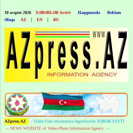
Skip
to
10 avqust 2026
XƏBƏRLƏR Arxivi
Haqqımızda
Reklam
main
|
|
Əlaqə
AZ
EN
RU
content
AZpress.AZ
- Video-Foto informasiya Agentliyinin XƏBƏR SAYTI
-- NEWS WEBSITE of Video-Photo Information Agency
--