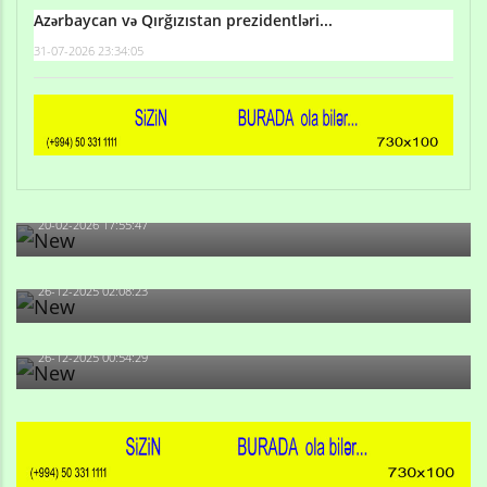
Azərbaycan və Qırğızıstan prezidentləri...
31-07-2026 23:34:05
Qulu Məhərrəmli: Sosial şəbəkələrdə söyüş niyə artıb?
20-02-2026 17:55:47
Məni bura NAZİR GÖNDƏRİB - 1937-ci ildən fəaliyyətdə
olan və...
26-12-2025 02:08:23
-Ay qız, sən məhkəməni udmayacaqsan... Sən bilirsən
də, məni...
26-12-2025 00:54:29