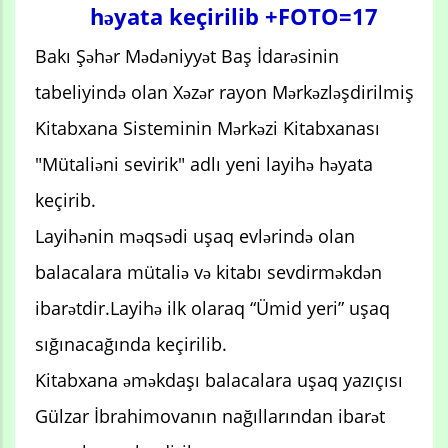
həyata keçirilib +FOTO=17
Bakı Şəhər Mədəniyyət Baş İdarəsinin
tabeliyində olan Xəzər rayon Mərkəzləşdirilmiş
Kitabxana Sisteminin Mərkəzi Kitabxanası
"Mütaliəni sevirik" adlı yeni layihə həyata
keçirib.
Layihənin məqsədi uşaq evlərində olan
balacalara mütaliə və kitabı sevdirməkdən
ibarətdir.Layihə ilk olaraq “Ümid yeri” uşaq
sığınacağında keçirilib.
Kitabxana əməkdaşı balacalara uşaq yazıçısı
Gülzar İbrahimovanın nağıllarından ibarət