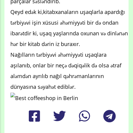
parçalar səsləndirib.
Qeyd edək ki,kitabxanaların uşaqlarla apardığı
tərbiyəvi işin xüsusi əhəmiyyəti bir də ondan
ibarətdir ki, uşaq yaşlarında oxunan və dinlənən
hər bir kitab dərin iz buraxır.
Nağılların tərbiyəvi əhəmiyyəti uşaqlara
aşılanıb, onlar bir neçə dəqiqəlik də olsa ətraf
aləmdən ayrılıb nağıl qəhrəmanlarının
dünyasına səyahət ediblər.