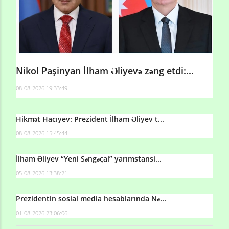
Nikol Paşinyan İlham Əliyevə zəng etdi:...
08-08-2026 19:33:49
Hikmət Hacıyev: Prezident İlham Əliyev t...
08-08-2026 15:45:44
İlham Əliyev “Yeni Səngəçal” yarımstansi...
05-08-2026 13:38:21
Prezidentin sosial media hesablarında Nə...
01-08-2026 23:06:06