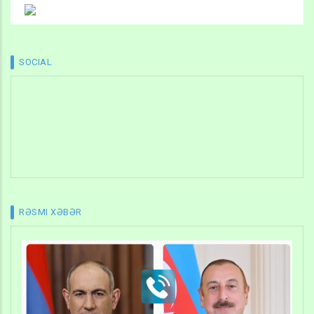
SOCIAL
RƏSMI XƏBƏR