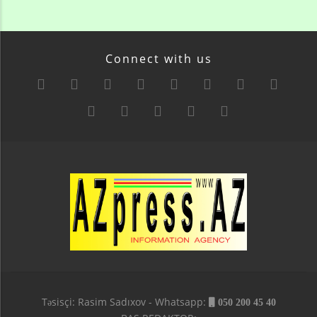
Connect with us
Təsisçi: Rasim Sadıxov - Whatsapp:
050 200 45 40