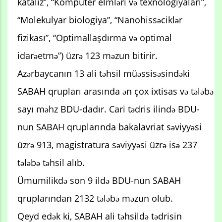
kataliz”, “Kompüter elmləri və texnologiyaları”,
“Molekulyar biologiya”, “Nanohissəciklər
fizikası”, “Optimallaşdırma və optimal
idarəetmə”) üzrə 123 məzun bitirir.
Azərbaycanın 13 ali təhsil müəssisəsindəki
SABAH qrupları arasında ən çox ixtisas və tələbə
sayı məhz BDU-dadır. Cari tədris ilində BDU-
nun SABAH qruplarında bakalavriat səviyyəsi
üzrə 913, magistratura səviyyəsi üzrə isə 237
tələbə təhsil alıb.
Ümumilikdə son 9 ildə BDU-nun SABAH
qruplarından 2132 tələbə məzun olub.
Qeyd edək ki, SABAH ali təhsildə tədrisin