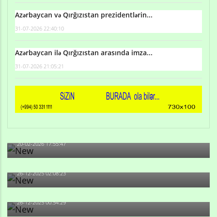
Azərbaycan və Qırğızıstan prezidentlərin...
31-07-2026 22:40:10
Azərbaycan ilə Qırğızıstan arasında imza...
31-07-2026 21:05:21
Qulu Məhərrəmli: Sosial şəbəkələrdə söyüş niyə artıb?
20-02-2026 17:55:47
Məni bura NAZİR GÖNDƏRİB - 1937-ci ildən fəaliyyətdə
olan və...
26-12-2025 02:08:23
-Ay qız, sən məhkəməni udmayacaqsan... Sən bilirsən
də, məni...
26-12-2025 00:54:29