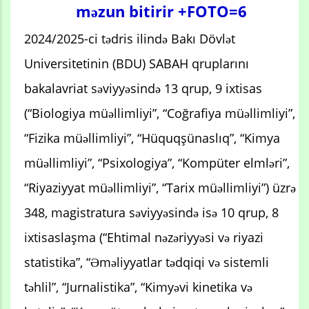
məzun bitirir +FOTO=6
2024/2025-ci tədris ilində Bakı Dövlət
Universitetinin (BDU) SABAH qruplarını
bakalavriat səviyyəsində 13 qrup, 9 ixtisas
(“Biologiya müəllimliyi”, “Coğrafiya müəllimliyi”,
“Fizika müəllimliyi”, “Hüquqşünaslıq”, “Kimya
müəllimliyi”, “Psixologiya”, “Kompüter elmləri”,
“Riyaziyyat müəllimliyi”, “Tarix müəllimliyi”) üzrə
348, magistratura səviyyəsində isə 10 qrup, 8
ixtisaslaşma (“Ehtimal nəzəriyyəsi və riyazi
statistika”, “Əməliyyatlar tədqiqi və sistemli
təhlil”, “Jurnalistika”, “Kimyəvi kinetika və