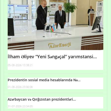
İlham Əliyev “Yeni Səngəçal” yarımstansi...
05-08-2026 13:38:21
Prezidentin sosial media hesablarında Nə...
01-08-2026 23:06:06
Azərbaycan və Qırğızıstan prezidentləri...
31-07-2026 23:34:05