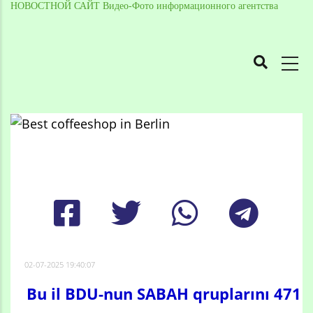
НОВОСТНОЙ САЙТ Видео-Фото информационного агентства
MAIN
NAVIGATION
Skip
to
Breadcrumb
main
content
02-07-2025 19:40:07
Bu il BDU-nun SABAH qruplarını 471