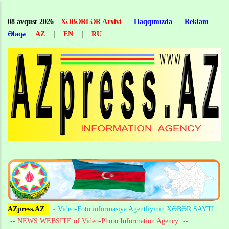
Skip
to
08 avqust 2026
XƏBƏRLƏR Arxivi
Haqqımızda
Reklam
main
|
|
Əlaqə
AZ
EN
RU
content
AZpress.AZ
- Video-Foto informasiya Agentliyinin XƏBƏR SAYTI
-- NEWS WEBSITE of Video-Photo Information Agency
--