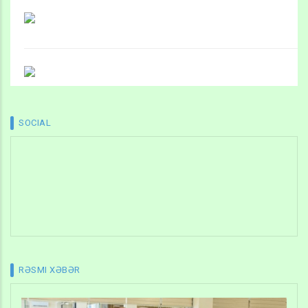
SOCIAL
RƏSMI XƏBƏR