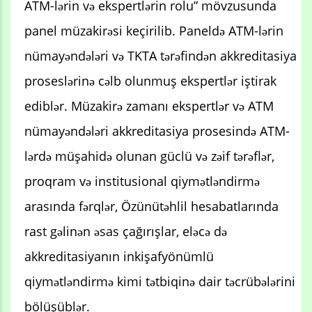
ATM-lərin və ekspertlərin rolu” mövzusunda
panel müzakirəsi keçirilib. Paneldə ATM-lərin
nümayəndələri və TKTA tərəfindən akkreditasiya
proseslərinə cəlb olunmuş ekspertlər iştirak
ediblər. Müzakirə zamanı ekspertlər və ATM
nümayəndələri akkreditasiya prosesində ATM-
lərdə müşahidə olunan güclü və zəif tərəflər,
proqram və institusional qiymətləndirmə
arasında fərqlər, Özünütəhlil hesabatlarında
rast gəlinən əsas çağırışlar, eləcə də
akkreditasiyanın inkişafyönümlü
qiymətləndirmə kimi tətbiqinə dair təcrübələrini
bölüşüblər.