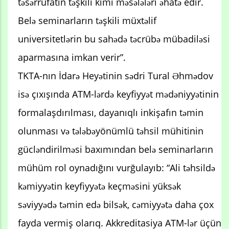
təsərrüfatın təşkili kimi məsələləri əhatə edir.
Belə seminarların təşkili müxtəlif
universitetlərin bu sahədə təcrübə mübadiləsi
aparmasına imkan verir”.
TKTA-nın İdarə Heyətinin sədri Tural Əhmədov
isə çıxışında ATM-lərdə keyfiyyət mədəniyyətinin
formalaşdırılması, dayanıqlı inkişafın təmin
olunması və tələbəyönümlü təhsil mühitinin
gücləndirilməsi baxımından belə seminarların
mühüm rol oynadığını vurğulayıb: “Ali təhsildə
kəmiyyətin keyfiyyətə keçməsini yüksək
səviyyədə təmin edə bilsək, cəmiyyətə daha çox
fayda vermiş olarıq. Akkreditasiya ATM-lər üçün