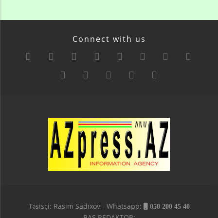
Connect with us
Təsisçi: Rasim Sadıxov - Whatsapp:
050 200 45 40
BAŞ REDAKTOR: