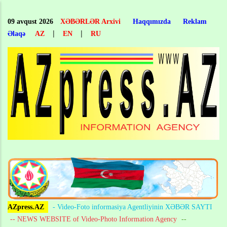
Skip
to
09 avqust 2026
XƏBƏRLƏR Arxivi
Haqqımızda
Reklam
main
|
|
Əlaqə
AZ
EN
RU
content
AZpress.AZ
- Video-Foto informasiya Agentliyinin XƏBƏR SAYTI
-- NEWS WEBSITE of Video-Photo Information Agency
--