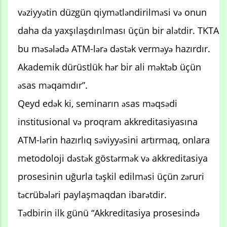
vəziyyətin düzgün qiymətləndirilməsi və onun
daha da yaxşılaşdırılması üçün bir alətdir. TKTA
bu məsələdə ATM-lərə dəstək verməyə hazırdır.
Akademik dürüstlük hər bir ali məktəb üçün
əsas məqamdır”.
Qeyd edək ki, seminarın əsas məqsədi
institusional və proqram akkreditasiyasına
ATM-lərin hazırlıq səviyyəsini artırmaq, onlara
metodoloji dəstək göstərmək və akkreditasiya
prosesinin uğurla təşkil edilməsi üçün zəruri
təcrübələri paylaşmaqdan ibarətdir.
Tədbirin ilk günü “Akkreditasiya prosesində