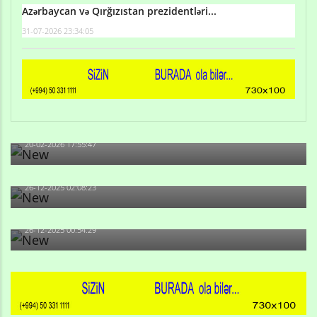
Azərbaycan və Qırğızıstan prezidentləri...
31-07-2026 23:34:05
Qulu Məhərrəmli: Sosial şəbəkələrdə söyüş niyə artıb?
20-02-2026 17:55:47
Məni bura NAZİR GÖNDƏRİB - 1937-ci ildən fəaliyyətdə
olan və...
26-12-2025 02:08:23
-Ay qız, sən məhkəməni udmayacaqsan... Sən bilirsən
də, məni...
26-12-2025 00:54:29