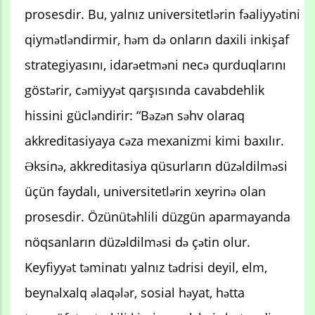
prosesdir. Bu, yalnız universitetlərin fəaliyyətini
qiymətləndirmir, həm də onların daxili inkişaf
strategiyasını, idarəetməni necə qurduqlarını
göstərir, cəmiyyət qarşısında cavabdehlik
hissini gücləndirir: “Bəzən səhv olaraq
akkreditasiyaya cəza mexanizmi kimi baxılır.
Əksinə, akkreditasiya qüsurların düzəldilməsi
üçün faydalı, universitetlərin xeyrinə olan
prosesdir. Özünütəhlili düzgün aparmayanda
nöqsanların düzəldilməsi də çətin olur.
Keyfiyyət təminatı yalnız tədrisi deyil, elm,
beynəlxalq əlaqələr, sosial həyat, hətta