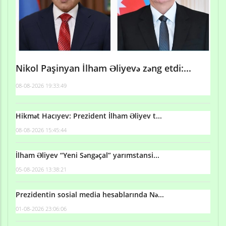
Nikol Paşinyan İlham Əliyevə zəng etdi:...
08-08-2026 19:33:49
Hikmət Hacıyev: Prezident İlham Əliyev t...
08-08-2026 15:45:44
İlham Əliyev “Yeni Səngəçal” yarımstansi...
05-08-2026 13:38:21
Prezidentin sosial media hesablarında Nə...
01-08-2026 23:06:06