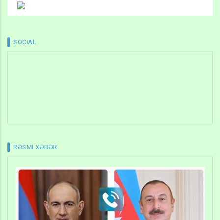
SOCIAL
RƏSMI XƏBƏR