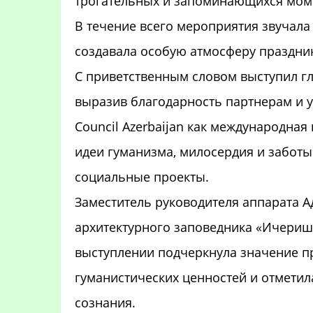
трогательных и запоминающихся мом
В течение всего мероприятия звучала 
создавала особую атмосферу праздни
С приветственным словом выступил гла
выразив благодарность партнерам и уч
Council Azerbaijan как международна
идеи гуманизма, милосердия и заботы
социальные проекты.
Заместитель руководителя аппарата А
архитектурного заповедника «Ичериш
выступлении подчеркнула значение п
гуманистических ценностей и отмети
сознания.