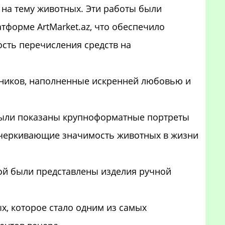
 на тему животных. Эти работы были
тформе ArtMarket.az, что обеспечило
ость перечисления средств на
жников, наполненные искренней любовью и
были показаны крупноформатные портреты
дчеркивающие значимость животных в жизни
ой были представлены изделия ручной
, которое стало одним из самых