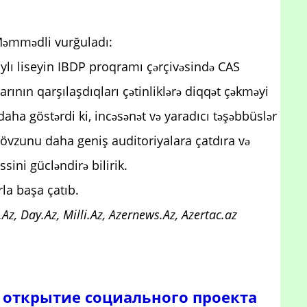
 Məmmədli vurğuladı:
aylı liseyin IBDP proqramı çərçivəsində CAS
rının qarşılaşdıqları çətinliklərə diqqət çəkməyi
a göstərdi ki, incəsənət və yaradıcı təşəbbüslər
mövzunu daha geniş auditoriyalara çatdıra və
ini gücləndirə bilirik.
la başa çatıb.
Az, Day.Az, Milli.Az, Azernews.Az, Azertac.az
 открытие социального проекта