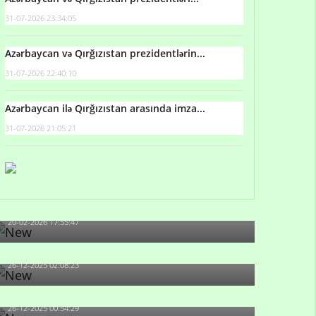
31-07-2026 23:34:05
Azərbaycan və Qırğızıstan prezidentlərin...
31-07-2026 22:40:10
Azərbaycan ilə Qırğızıstan arasında imza...
31-07-2026 21:05:21
Qulu Məhərrəmli: Sosial şəbəkələrdə söyüş niyə
artıb?
20-02-2026 17:55:47
Məni bura NAZİR GÖNDƏRİB - 1937-ci ildən
fəaliyyətdə olan və...
26-12-2025 02:08:23
-Ay qız, sən məhkəməni udmayacaqsan... Sən
bilirsən də, məni...
26-12-2025 00:54:29