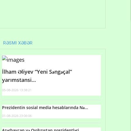
RƏSMI XƏBƏR
İlham Əliyev “Yeni Səngəçal”
yarımstansi...
05-08-2026 13:38:21
Prezidentin sosial media hesablarında Nə...
01-08-2026 23:06:06
Azərbaycan və Qırğızıstan prezidentləri...