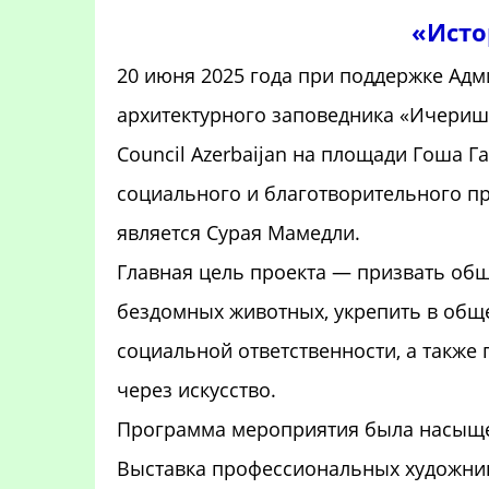
«Исто
20 июня 2025 года при поддержке Адм
архитектурного заповедника «Ичериш
Council Azerbaijan на площади Гоша 
социального и благотворительного пр
является Сурая Мамедли.
Главная цель проекта — призвать общ
бездомных животных, укрепить в обще
социальной ответственности, а также
через искусство.
Программа мероприятия была насыще
Выставка профессиональных художни