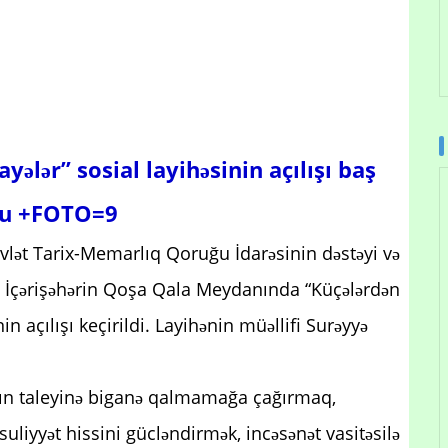
yələr” sosial layihəsinin açılışı baş
du +FOTO=9
Dövlət Tarix-Memarlıq Qoruğu İdarəsinin dəstəyi və
 ilə İçərişəhərin Qoşa Qala Meydanında “Küçələrdən
in açılışı keçirildi. Layihənin müəllifi Surəyyə
nın taleyinə biganə qalmamağa çağırmaq,
uliyyət hissini gücləndirmək, incəsənət vasitəsilə