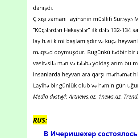
danışdı.
Çıxışı zamanı layihənin müəllifi Surəyyə
“Küçələrdən Hekayələr” ilk dəfə 132-134 s
layihəsi kimi başlamışdır və küçə heyvanla
məqsəd qoymuşdur. Bugünkü tədbir bir dah
vasitəsilə mən və tələbə yoldaşlarım bu 
insanlarda heyvanlara qarşı mərhəmət hiss
Layihə bir günlük olub və həmin gün uğur
Media dəstəyi: Artnews.az, 1news.az, Trend.
RUS:
В Ичеришехер состоялось