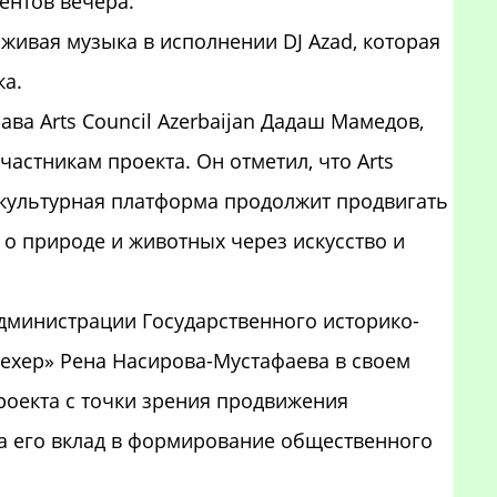
ентов вечера.
живая музыка в исполнении DJ Azad, которая
ка.
ва Arts Council Azerbaijan Дадаш Мамедов,
астникам проекта. Он отметил, что Arts
я культурная платформа продолжит продвигать
 о природе и животных через искусство и
дминистрации Государственного историко-
ехер» Рена Насирова-Мустафаева в своем
роекта с точки зрения продвижения
ла его вклад в формирование общественного