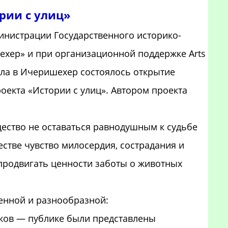
рии с улиц»
инистрации Государственного историко-
ехер» и при организационной поддержке Arts
Гала в Ичеришехер состоялось открытие
оекта «Истории с улиц». Автором проекта
ество не оставаться равнодушным к судьбе
стве чувство милосердия, сострадания и
 продвигать ценности заботы о животных
нной и разнообразной:
ков — публике были представлены