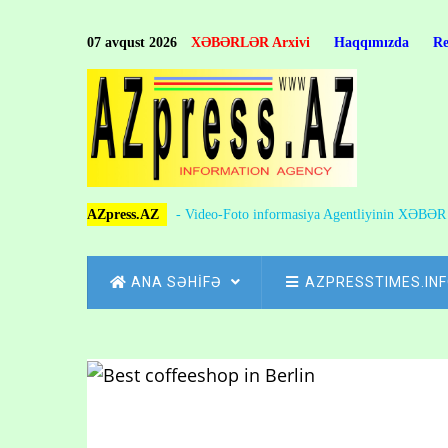
Skip
to
07 avqust 2026
XƏBƏRLƏR Arxivi
Haqqımızda
R
main
content
AZpress.AZ
- Video-Foto informasiya Agentliyinin XƏBƏ
MAIN
ANA SƏHİFƏ
AZPRESSTIMES.IN
NAVIGATION
Skip
to
Breadcrumb
main
content