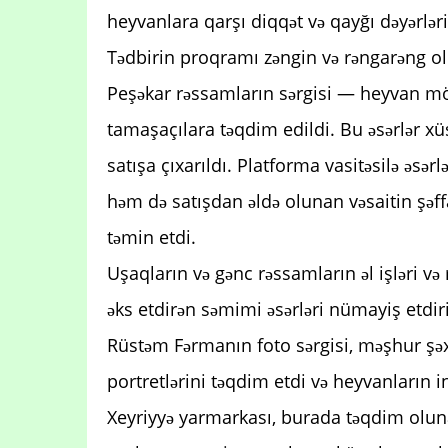
heyvanlara qarşı diqqət və qayğı dəyərləri
Tədbirin proqramı zəngin və rəngarəng o
Peşəkar rəssamların sərgisi — heyvan mö
tamaşaçılara təqdim edildi. Bu əsərlər x
satışa çıxarıldı. Platforma vasitəsilə əsərl
həm də satışdan əldə olunan vəsaitin şəff
təmin etdi.
Uşaqların və gənc rəssamların əl işləri və
əks etdirən səmimi əsərləri nümayiş etdiri
Rüstəm Fərmanın foto sərgisi, məşhur şəxsl
portretlərini təqdim etdi və heyvanların 
Xeyriyyə yarmarkası, burada təqdim olunan 