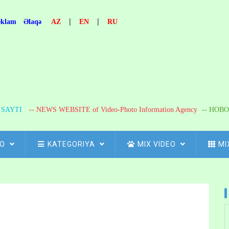
|
|
eklam
Əlaqə
AZ
EN
RU
R SAYTI
-- NEWS WEBSITE of Video-Photo Information Agency
-- НОВО
FO
KATEGORIYA
MIX VIDEO
MI