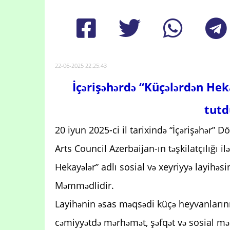
22-06-2025 22:25:43
İçərişəhərdə “Küçələrdən Heka
tut
20 iyun 2025-ci il tarixində “İçərişəhər” 
Arts Council Azerbaijan-ın təşkilatçılığı
Hekayələr” adlı sosial və xeyriyyə layihəsin
Məmmədlidir.
Layihənin əsas məqsədi küçə heyvanları
cəmiyyətdə mərhəmət, şəfqət və sosial məs