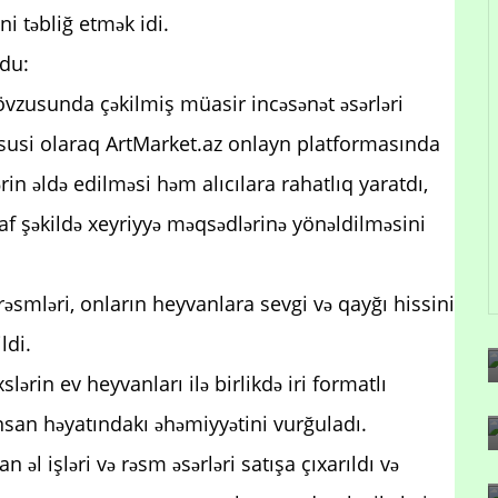
ni təbliğ etmək idi.
ldu:
vzusunda çəkilmiş müasir incəsənət əsərləri
üsusi olaraq ArtMarket.az onlayn platformasında
ərin əldə edilməsi həm alıcılara rahatlıq yaratdı,
af şəkildə xeyriyyə məqsədlərinə yönəldilməsini
 rəsmləri, onların heyvanlara sevgi və qayğı hissini
ldi.
ərin ev heyvanları ilə birlikdə iri formatlı
insan həyatındakı əhəmiyyətini vurğuladı.
əl işləri və rəsm əsərləri satışa çıxarıldı və