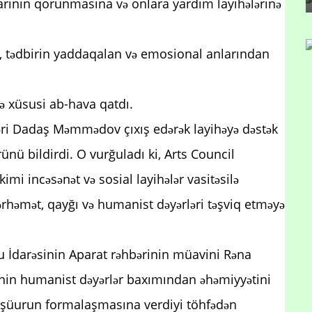
arının qorunmasına və onlara yardım layihələrinə
si, tədbirin yaddaqalan və emosional anlarından
rə xüsusi ab-hava qatdı.
əri Dadaş Məmmədov çıxış edərək layihəyə dəstək
rünü bildirdi. O vurğuladı ki, Arts Council
mi incəsənət və sosial layihələr vasitəsilə
ərhəmət, qayğı və humanist dəyərləri təşviq etməyə
u İdarəsinin Aparat rəhbərinin müavini Rəna
ənin humanist dəyərlər baxımından əhəmiyyətini
i şüurun formalaşmasına verdiyi töhfədən