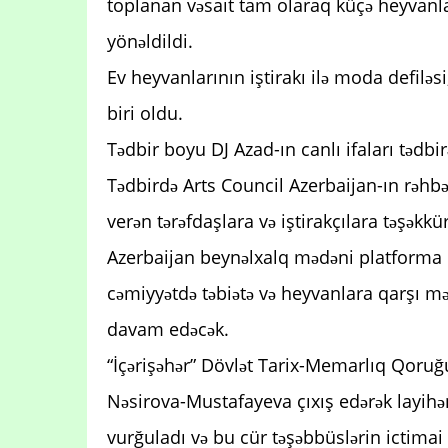
toplanan vəsait tam olaraq küçə heyvanl
yönəldildi.
Ev heyvanlarının iştirakı ilə moda defilə
biri oldu.
Tədbir boyu DJ Azad-ın canlı ifaları tədbi
Tədbirdə Arts Council Azerbaijan-ın rəhb
verən tərəfdaşlara və iştirakçılara təşəkkü
Azerbaijan beynəlxalq mədəni platforma ki
cəmiyyətdə təbiətə və heyvanlara qarşı m
davam edəcək.
“İçərişəhər” Dövlət Tarix-Memarlıq Qoruğ
Nəsirova-Mustafayeva çıxış edərək layih
vurğuladı və bu cür təşəbbüslərin ictima