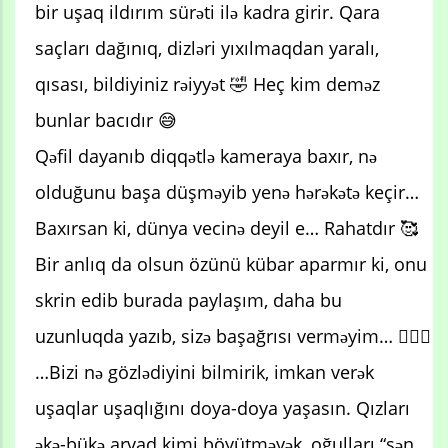
bir uşaq ildırım sürəti ilə kadra girir. Qara
saçları dağınıq, dizləri yıxılmaqdan yaralı,
qısası, bildiyiniz rəiyyət 🤣 Heç kim deməz
bunlar bacıdır 😅
Qəfil dayanıb diqqətlə kameraya baxır, nə
olduğunu başa düşməyib yenə hərəkətə keçir…
Baxırsan ki, dünya vecinə deyil e… Rahatdır 🥰
Bir anlıq da olsun özünü kübar aparmır ki, onu
skrin edib burada paylaşım, daha bu
uzunluqda yazıb, sizə başağrısı verməyim… 🤦🏼‍♀️
…Bizi nə gözlədiyini bilmirik, imkan verək
uşaqlar uşaqlığını doya-doya yaşasın. Qızları
əkə-bükə arvad kimi böyütməyək, oğulları “sən