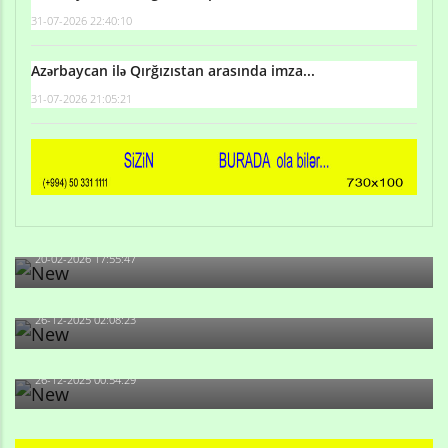
31-07-2026 22:40:10
Azərbaycan ilə Qırğızıstan arasında imza...
31-07-2026 21:05:21
Qulu Məhərrəmli: Sosial şəbəkələrdə söyüş niyə artıb?
20-02-2026 17:55:47
Məni bura NAZİR GÖNDƏRİB - 1937-ci ildən fəaliyyətdə
olan və...
26-12-2025 02:08:23
-Ay qız, sən məhkəməni udmayacaqsan... Sən bilirsən
də, məni...
26-12-2025 00:54:29