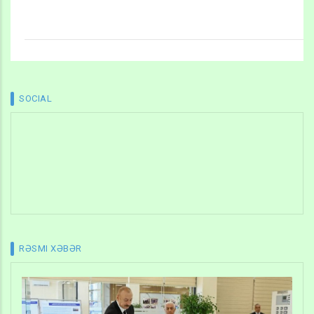
SOCIAL
RƏSMI XƏBƏR