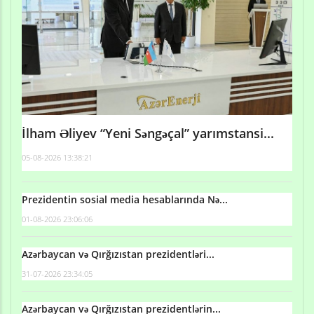
İlham Əliyev “Yeni Səngəçal” yarımstansi...
05-08-2026 13:38:21
Prezidentin sosial media hesablarında Nə...
01-08-2026 23:06:06
Azərbaycan və Qırğızıstan prezidentləri...
31-07-2026 23:34:05
Azərbaycan və Qırğızıstan prezidentlərin...