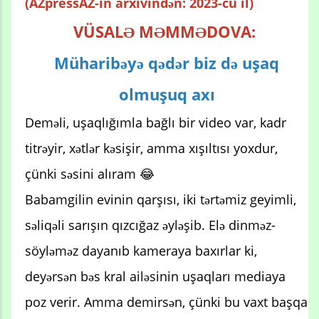
(AZpressAZ-in arxivindən: 2023-cü il)
VÜSALƏ MƏMMƏDOVA:
Müharibəyə qədər biz də uşaq
olmuşuq axı
Deməli, uşaqlığımla bağlı bir video var, kadr
titrəyir, xətlər kəsişir, amma xışıltısı yoxdur,
çünki səsini alıram 😂
Babamgilin evinin qarşısı, iki tərtəmiz geyimli,
səliqəli sarışın qızcığaz əyləşib. Elə dinməz-
söyləməz dayanıb kameraya baxırlar ki,
deyərsən bəs kral ailəsinin uşaqları mediaya
poz verir. Amma demirsən, çünki bu vaxt başqa