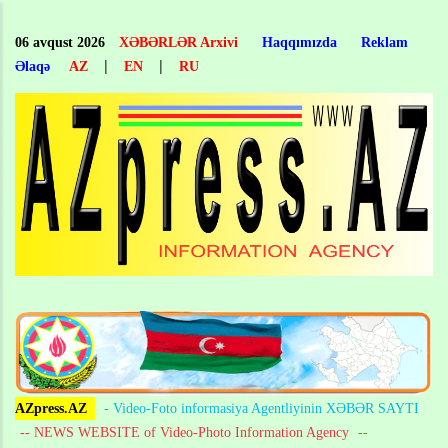
Skip
to
06 avqust 2026
XƏBƏRLƏR Arxivi
Haqqımızda
Reklam
main
|
|
Əlaqə
AZ
EN
RU
content
AZpress.AZ
- Video-Foto informasiya Agentliyinin XƏBƏR SAYTI
-- NEWS WEBSITE of Video-Photo Information Agency
--