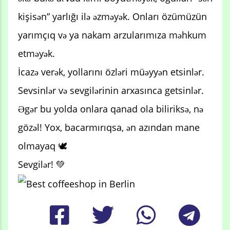
kişisən” yarlığı ilə əzməyək. Onları özümüzün
yarımçıq və ya nakam arzularımıza məhkum
etməyək.
İcazə verək, yollarını özləri müəyyən etsinlər.
Sevsinlər və sevgilərinin arxasınca getsinlər.
Əgər bu yolda onlara qanad ola biliriksə, nə
gözəl! Yox, bacarmırıqsa, ən azından mane
olmayaq 🕊️
Sevgilər! 💚