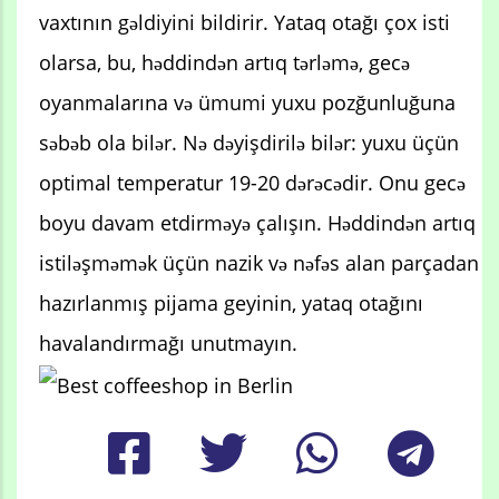
vaxtının gəldiyini bildirir. Yataq otağı çox isti
olarsa, bu, həddindən artıq tərləmə, gecə
oyanmalarına və ümumi yuxu pozğunluğuna
səbəb ola bilər. Nə dəyişdirilə bilər: yuxu üçün
optimal temperatur 19-20 dərəcədir. Onu gecə
boyu davam etdirməyə çalışın. Həddindən artıq
istiləşməmək üçün nazik və nəfəs alan parçadan
hazırlanmış pijama geyinin, yataq otağını
havalandırmağı unutmayın.