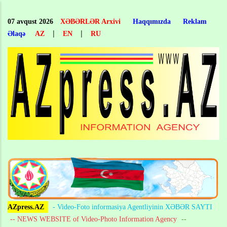
Skip
to
07 avqust 2026
XƏBƏRLƏR Arxivi
Haqqımızda
Reklam
main
|
|
Əlaqə
AZ
EN
RU
content
AZpress.AZ
- Video-Foto informasiya Agentliyinin XƏBƏR SAYTI
-- NEWS WEBSITE of Video-Photo Information Agency
--