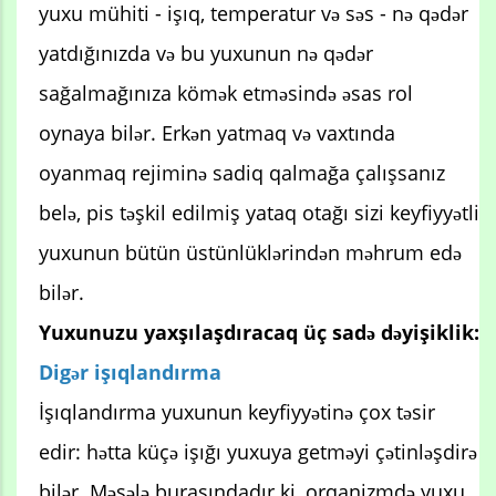
yuxu mühiti - işıq, temperatur və səs - nə qədər
yatdığınızda və bu yuxunun nə qədər
sağalmağınıza kömək etməsində əsas rol
oynaya bilər. Erkən yatmaq və vaxtında
oyanmaq rejiminə sadiq qalmağa çalışsanız
belə, pis təşkil edilmiş yataq otağı sizi keyfiyyətli
yuxunun bütün üstünlüklərindən məhrum edə
bilər.
Yuxunuzu yaxşılaşdıracaq üç sadə dəyişiklik:
Digər işıqlandırma
İşıqlandırma yuxunun keyfiyyətinə çox təsir
edir: hətta küçə işığı yuxuya getməyi çətinləşdirə
bilər. Məsələ burasındadır ki, orqanizmdə yuxu