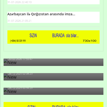
31-07-2026 22:40:10
Azərbaycan ilə Qırğızıstan arasında imza...
31-07-2026 21:05:21
Qulu Məhərrəmli: Sosial şəbəkələrdə söyüş niyə artıb?
20-02-2026 17:55:47
Məni bura NAZİR GÖNDƏRİB - 1937-ci ildən fəaliyyətdə
olan və...
26-12-2025 02:08:23
-Ay qız, sən məhkəməni udmayacaqsan... Sən bilirsən
də, məni...
26-12-2025 00:54:29