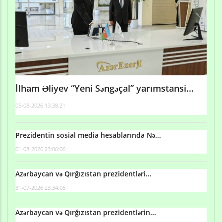
İlham Əliyev “Yeni Səngəçal” yarımstansi...
05-08-2026 13:38:21
Prezidentin sosial media hesablarında Nə...
01-08-2026 23:06:06
Azərbaycan və Qırğızıstan prezidentləri...
31-07-2026 23:34:05
Azərbaycan və Qırğızıstan prezidentlərin...