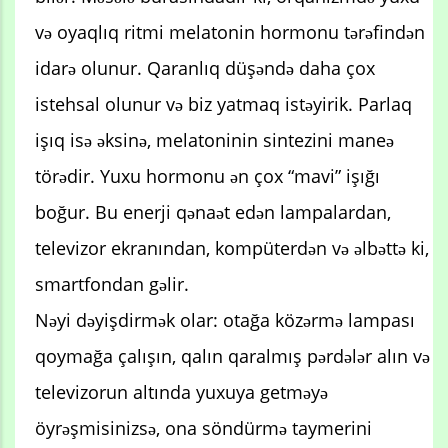
və oyaqlıq ritmi melatonin hormonu tərəfindən
idarə olunur. Qaranlıq düşəndə ​​daha çox
istehsal olunur və biz yatmaq istəyirik. Parlaq
işıq isə əksinə, melatoninin sintezini maneə
törədir. Yuxu hormonu ən çox “mavi” işığı
boğur. Bu enerji qənaət edən lampalardan,
televizor ekranından, kompüterdən və əlbəttə ki,
smartfondan gəlir.
Nəyi dəyişdirmək olar: otağa közərmə lampası
qoymağa çalışın, qalın qaralmış pərdələr alın və
televizorun altında yuxuya getməyə
öyrəşmisinizsə, ona söndürmə taymerini