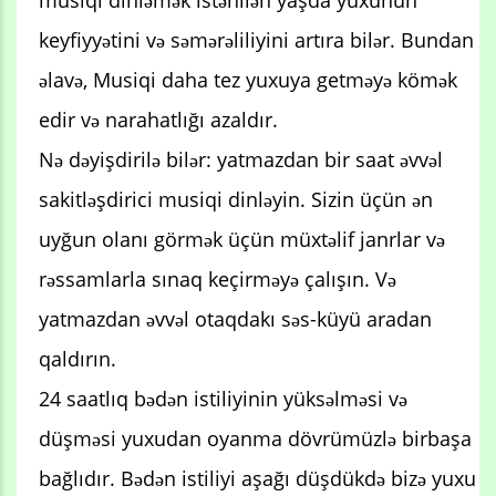
keyfiyyətini və səmərəliliyini artıra bilər. Bundan
əlavə, Musiqi daha tez yuxuya getməyə kömək
edir və narahatlığı azaldır.
Nə dəyişdirilə bilər: yatmazdan bir saat əvvəl
sakitləşdirici musiqi dinləyin. Sizin üçün ən
uyğun olanı görmək üçün müxtəlif janrlar və
rəssamlarla sınaq keçirməyə çalışın. Və
yatmazdan əvvəl otaqdakı səs-küyü aradan
qaldırın.
24 saatlıq bədən istiliyinin yüksəlməsi və
düşməsi yuxudan oyanma dövrümüzlə birbaşa
bağlıdır. Bədən istiliyi aşağı düşdükdə bizə yuxu