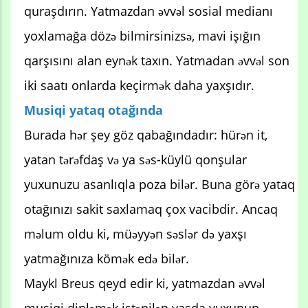
quraşdırın. Yatmazdan əvvəl sosial medianı
yoxlamağa dözə bilmirsinizsə, mavi işığın
qarşısını alan eynək taxın. Yatmadan əvvəl son
iki saatı onlarda keçirmək daha yaxşıdır.
Musiqi yataq otağında
Burada hər şey göz qabağındadır: hürən it,
yatan tərəfdaş və ya səs-küylü qonşular
yuxunuzu asanlıqla poza bilər. Buna görə yataq
otağınızı sakit saxlamaq çox vacibdir. Ancaq
məlum oldu ki, müəyyən səslər də yaxşı
yatmağınıza kömək edə bilər.
Maykl Breus qeyd edir ki, yatmazdan əvvəl
musiqi dinləmək istənilən yaşda yuxunun