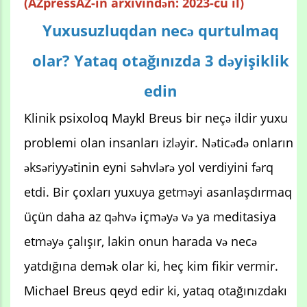
(AZpressAZ-in arxivindən: 2023-cü il)
Yuxusuzluqdan necə qurtulmaq
olar? Yataq otağınızda 3 dəyişiklik
edin
Klinik psixoloq Maykl Breus bir neçə ildir yuxu
problemi olan insanları izləyir. Nəticədə onların
əksəriyyətinin eyni səhvlərə yol verdiyini fərq
etdi. Bir çoxları yuxuya getməyi asanlaşdırmaq
üçün daha az qəhvə içməyə və ya meditasiya
etməyə çalışır, lakin onun harada və necə
yatdığına demək olar ki, heç kim fikir vermir.
Michael Breus qeyd edir ki, yataq otağınızdakı