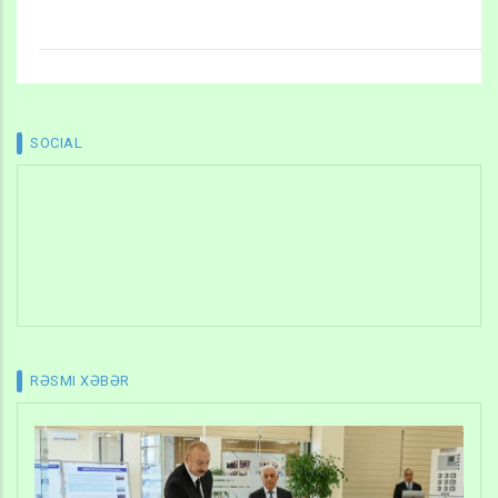
SOCIAL
RƏSMI XƏBƏR