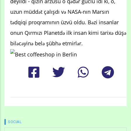
deyildi - qızın arzusu o qədər güclü idi ki, o,
uzun müddət çalışdı və NASA-nın Marsın
tədqiqi proqramının üzvü oldu. Bəzi insanlar
onun Qırmızı Planetdə ilk insan kimi tarixə düşə
biləcəyinə belə şübhə etmirlər.
SOCIAL