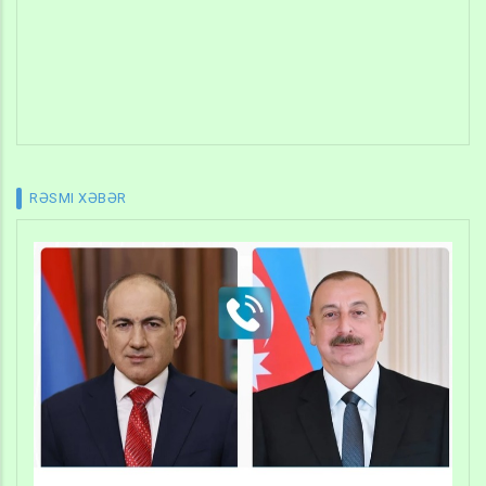
RƏSMI XƏBƏR