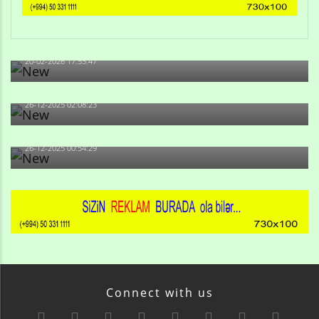
Qulu Məhərrəmli: Sosial şəbəkələrdə söyüş niyə artıb?
20-02-2026 17:55:47
Məni bura NAZİR GÖNDƏRİB - 1937-ci ildən fəaliyyətdə
olan və...
26-12-2025 02:08:23
-Ay qız, sən məhkəməni udmayacaqsan... Sən bilirsən
də, məni...
26-12-2025 00:54:29
Connect with us