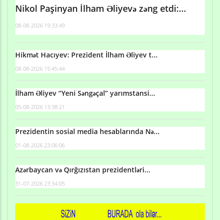
Nikol Paşinyan İlham Əliyevə zəng etdi:...
08-08-2026 19:33:49
Hikmət Hacıyev: Prezident İlham Əliyev t...
08-08-2026 15:45:44
İlham Əliyev “Yeni Səngəçal” yarımstansi...
05-08-2026 13:38:21
Prezidentin sosial media hesablarında Nə...
01-08-2026 23:06:06
Azərbaycan və Qırğızıstan prezidentləri...
31-07-2026 23:34:05