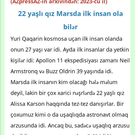
(AZpressAZ-in arxivindən: 2023-cü il)
22 yaşlı qız Marsda ilk insan ola
bilər
Yuri Qaqarin kosmosa uçan ilk insan olanda
onun 27 yaşı var idi. Ayda ilk insanlar da yetkin
kişilər idi: Apollon 11 ekspedisiyası zamanı Neil
Armstronq və Buzz Oldrin 39 yaşında idi.
Marsda ilk insanın kim olacağı hələ məlum
deyil, lakin bir çox xarici nəşrlərdə 22 yaşlı qız
Alissa Karson haqqında tez-tez danışırlar. Bir
çoxumuz kimi o da uşaqlıqda astronavt olmaq
arzusunda idi. Ancaq bu, sadəcə uşaqlıq arzusu