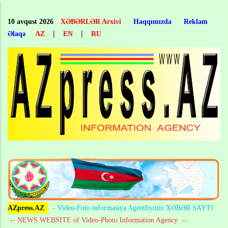
Skip
to
10 avqust 2026
XƏBƏRLƏR Arxivi
Haqqımızda
Reklam
main
|
|
Əlaqə
AZ
EN
RU
content
AZpress.AZ
- Video-Foto informasiya Agentliyinin XƏBƏR SAYTI
-- NEWS WEBSITE of Video-Photo Information Agency
--