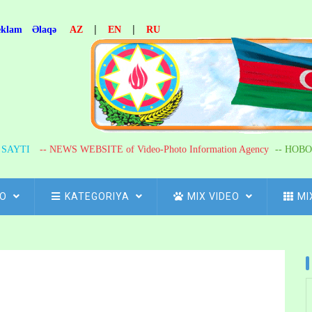
|
|
eklam
Əlaqə
AZ
EN
RU
R SAYTI
-- NEWS WEBSITE of Video-Photo Information Agency
-- НОВО
FO
KATEGORIYA
MIX VIDEO
MI