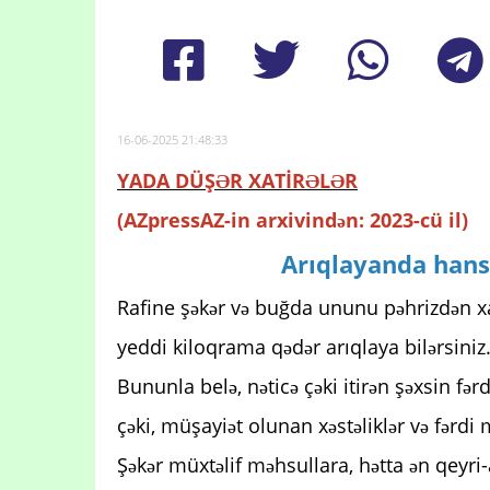
16-06-2025 21:48:33
YADA DÜŞƏR XATİRƏLƏR
(AZpressAZ-in arxivindən: 2023-cü il)
Arıqlayanda hans
Rafine şəkər və buğda ununu pəhrizdən x
yeddi kiloqrama qədər arıqlaya bilərsiniz
Bununla belə, nəticə çəki itirən şəxsin fərdi
çəki, müşayiət olunan xəstəliklər və fərdi
Şəkər müxtəlif məhsullara, hətta ən qeyri