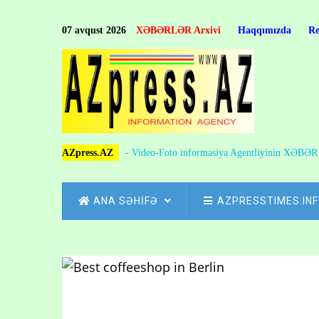
Skip
to
07 avqust 2026
XƏBƏRLƏR Arxivi
Haqqımızda
R
main
content
AZpress.AZ
- Video-Foto informasiya Agentliyinin XƏBƏ
MAIN
ANA SƏHİFƏ
AZPRESSTIMES.IN
NAVIGATION
Skip
to
Breadcrumb
main
content