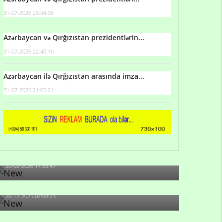
31-07-2026 23:34:05
Azərbaycan və Qırğızıstan prezidentlərin...
31-07-2026 22:40:10
Azərbaycan ilə Qırğızıstan arasında imza...
31-07-2026 21:05:21
Qulu Məhərrəmli: Sosial şəbəkələrdə söyüş niyə
artıb?
20-02-2026 17:55:47
Məni bura NAZİR GÖNDƏRİB - 1937-ci ildən
fəaliyyətdə olan və...
26-12-2025 02:08:23
-Ay qız, sən məhkəməni udmayacaqsan... Sən
bilirsən də, məni...