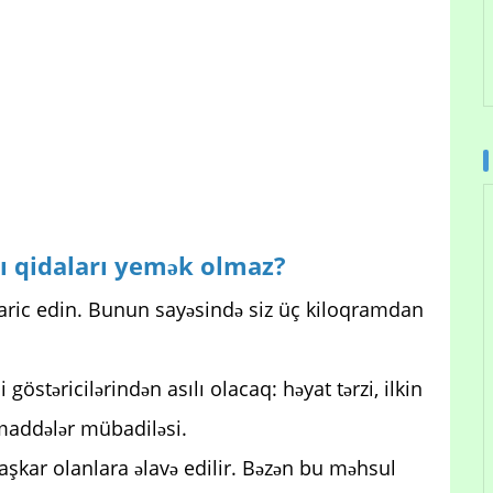
ı qidaları yemək olmaz?
aric edin. Bunun sayəsində siz üç kiloqramdan
.
 göstəricilərindən asılı olacaq: həyat tərzi, ilkin
 maddələr mübadiləsi.
-aşkar olanlara əlavə edilir. Bəzən bu məhsul