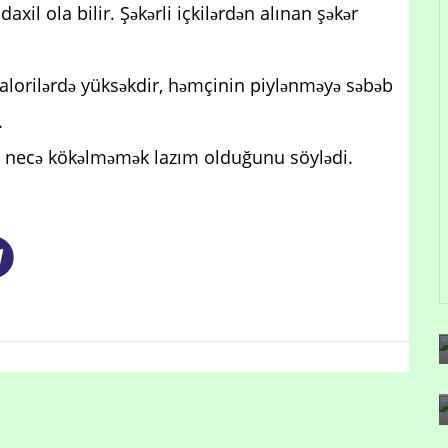
il ola bilir. Şəkərli içkilərdən alınan şəkər
kalorilərdə yüksəkdir, həmçinin piylənməyə səbəb
.
ra necə kökəlməmək lazım olduğunu söylədi.