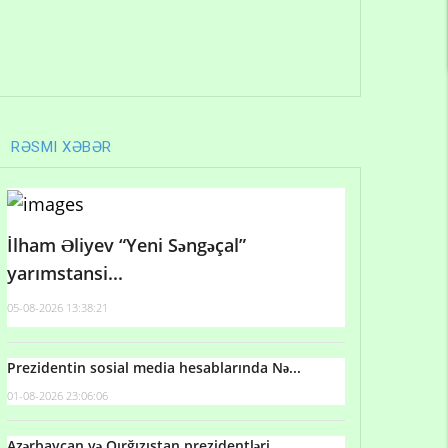
RƏSMI XƏBƏR
İlham Əliyev “Yeni Səngəçal”
yarımstansi...
05-08-2026 13:38:21
Prezidentin sosial media hesablarında Nə...
01-08-2026 23:06:06
Azərbaycan və Qırğızıstan prezidentləri...