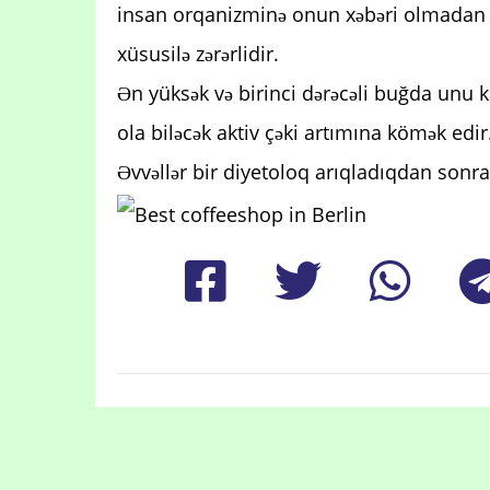
insan orqanizminə onun xəbəri olmadan dax
xüsusilə zərərlidir.
Ən yüksək və birinci dərəcəli buğda unu 
ola biləcək aktiv çəki artımına kömək edir
Əvvəllər bir diyetoloq arıqladıqdan son