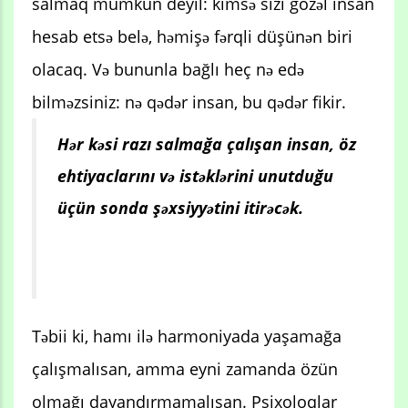
salmaq mümkün deyil: kimsə sizi gözəl insan
hesab etsə belə, həmişə fərqli düşünən biri
olacaq. Və bununla bağlı heç nə edə
bilməzsiniz: nə qədər insan, bu qədər fikir.
Hər kəsi razı salmağa çalışan insan, öz
ehtiyaclarını və istəklərini unutduğu
üçün sonda şəxsiyyətini itirəcək.
Təbii ki, hamı ilə harmoniyada yaşamağa
çalışmalısan, amma eyni zamanda özün
olmağı dayandırmamalısan. Psixoloqlar