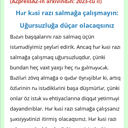
(AZpressAZ-in arxivindən: 2023-cü il)
Hər kəsi razı salmağa çalışmayın:
Uğursuzluğa düçar olacaqsınız
Bəzən başqalarını razı salmaq üçün
istəmədiyimiz şeyləri edirik. Ancaq hər kəsi razı
salmağa çalışmaq uğursuzluqdur, çünki
bundan heç vaxt yaxşı heç nə gəlməyəcək.
Bəziləri zövq almağa o qədər öyrəşiblər ki, artıq
özlərinin nə istədiklərini başa düşmürlər, çünki
onlar öz istək və ehtiyaclarına diqqət yetirməyi
dayandırıblar. Hər kəsi razı salmağa çalışsanız
şəxsiyyətinizi itirmiş olacaqsınız. Hər kəsi razı