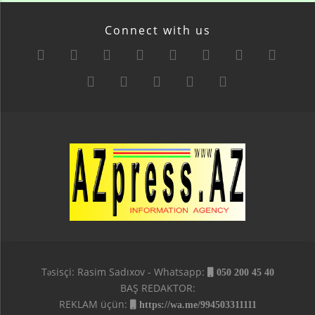
Connect with us
Təsisçi: Rasim Sadıxov - Whatsapp:
050 200 45 40
BAŞ REDAKTOR:
REKLAM üçün:
https://wa.me/994503311111