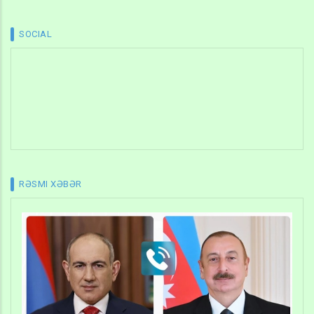
SOCIAL
RƏSMI XƏBƏR