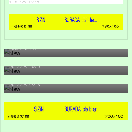
31-07-2026 23:34:05
Qulu Məhərrəmli: Sosial şəbəkələrdə söyüş niyə artıb?
20-02-2026 17:55:47
Məni bura NAZİR GÖNDƏRİB - 1937-ci ildən fəaliyyətdə
olan və...
26-12-2025 02:08:23
-Ay qız, sən məhkəməni udmayacaqsan... Sən bilirsən
də, məni...
26-12-2025 00:54:29