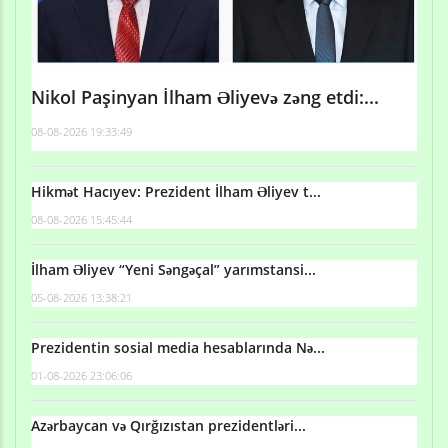
Nikol Paşinyan İlham Əliyevə zəng etdi:...
08-08-2026 19:33:49
Hikmət Hacıyev: Prezident İlham Əliyev t...
08-08-2026 15:45:44
İlham Əliyev “Yeni Səngəçal” yarımstansi...
05-08-2026 13:38:21
Prezidentin sosial media hesablarında Nə...
01-08-2026 23:06:06
Azərbaycan və Qırğızıstan prezidentləri...