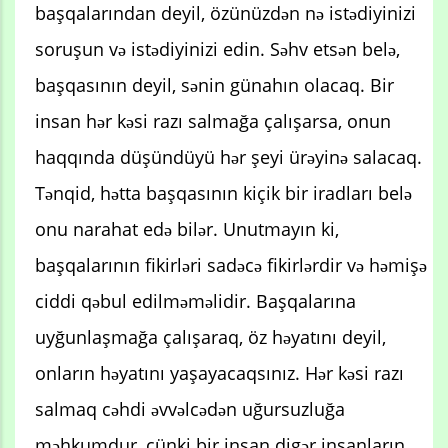
başqalarından deyil, özünüzdən nə istədiyinizi
soruşun və istədiyinizi edin. Səhv etsən belə,
başqasının deyil, sənin günahın olacaq. Bir
insan hər kəsi razı salmağa çalışarsa, onun
haqqında düşündüyü hər şeyi ürəyinə salacaq.
Tənqid, hətta başqasının kiçik bir iradları belə
onu narahat edə bilər. Unutmayın ki,
başqalarının fikirləri sadəcə fikirlərdir və həmişə
ciddi qəbul edilməməlidir. Başqalarına
uyğunlaşmağa çalışaraq, öz həyatını deyil,
onların həyatını yaşayacaqsınız. Hər kəsi razı
salmaq cəhdi əvvəlcədən uğursuzluğa
məhkumdur, çünki bir insan digər insanların