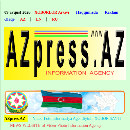
Skip
to
09 avqust 2026
XƏBƏRLƏR Arxivi
Haqqımızda
Reklam
main
|
|
Əlaqə
AZ
EN
RU
content
AZpress.AZ
- Video-Foto informasiya Agentliyinin XƏBƏR SAYTI
-- NEWS WEBSITE of Video-Photo Information Agency
--