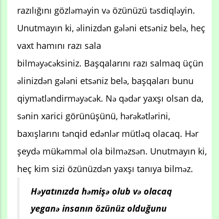
razılığını gözləməyin və özünüzü təsdiqləyin.
Unutmayın ki, əlinizdən gələni etsəniz belə, heç
vaxt hamını razı sala
bilməyəcəksiniz. Başqalarını razı salmaq üçün
əlinizdən gələni etsəniz belə, başqaları bunu
qiymətləndirməyəcək. Nə qədər yaxşı olsan da,
sənin xarici görünüşünü, hərəkətlərini,
baxışlarını tənqid edənlər mütləq olacaq. Hər
şeydə mükəmməl ola bilməzsən. Unutmayın ki,
heç kim sizi özünüzdən yaxşı tanıya bilməz.
Həyatınızda həmişə olub və olacaq
yeganə insanın özünüz olduğunu