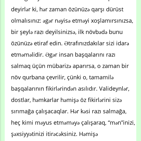
deyirlər ki, hər zaman özünüzə qarşı dürüst
olmalısınız: əgər nəyisə etməyi xoşlamırsınızsa,
bir şeylə razı deyilsinizsə, ilk növbədə bunu
özünüzə etiraf edin. Ətrafınızdakılar sizi idarə
etməməlidir. Əgər insan başqalarını razı
salmaq üçün mübarizə aparırsa, o zaman bir
növ qurbana çevrilir, çünki o, tamamilə
başqalarının fikirlərindən asılıdır. Valideynlər,
dostlar, həmkarlar həmişə öz fikirlərini sizə
sırımağa çalışacaqlar. Hər kəsi razı salmağa,
heç kimi məyus etməməyə çalışaraq, “mən”inizi,
şəxsiyyətinizi itirəcəksiniz. Həmişə