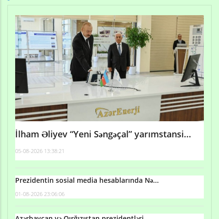
İlham Əliyev “Yeni Səngəçal” yarımstansi...
05-08-2026 13:38:21
Prezidentin sosial media hesablarında Nə...
01-08-2026 23:06:06
Azərbaycan və Qırğızıstan prezidentləri...