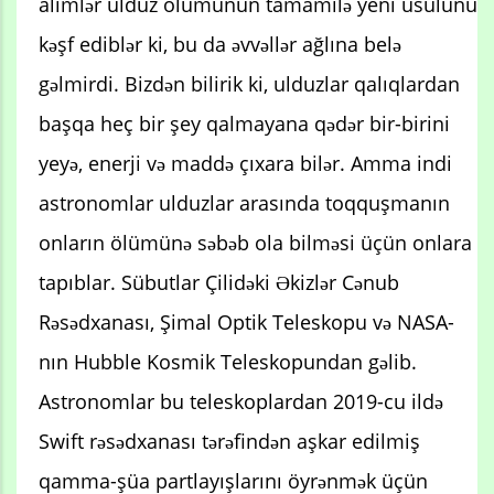
alimlər ulduz ölümünün tamamilə yeni üsulunu
kəşf ediblər ki, bu da əvvəllər ağlına belə
gəlmirdi. Bizdən bilirik ki, ulduzlar qalıqlardan
başqa heç bir şey qalmayana qədər bir-birini
yeyə, enerji və maddə çıxara bilər. Amma indi
astronomlar ulduzlar arasında toqquşmanın
onların ölümünə səbəb ola bilməsi üçün onlara
tapıblar. Sübutlar Çilidəki Əkizlər Cənub
Rəsədxanası, Şimal Optik Teleskopu və NASA-
nın Hubble Kosmik Teleskopundan gəlib.
Astronomlar bu teleskoplardan 2019-cu ildə
Swift rəsədxanası tərəfindən aşkar edilmiş
qamma-şüa partlayışlarını öyrənmək üçün