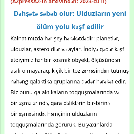
(AZpressAZ-in arxivindən: 2023-cü il)
Dəhşətə səbəb olur: Ulduzların yeni
ölüm yolu kəşf edilir
Kainatımızda hər şey hərəkətdədir: planetlər,
ulduzlar, asteroidlər və aylar. İndiyə qədər kəşf
etdiyimiz hər bir kosmik obyekt, ölçüsündən
asılı olmayaraq, kiçik bir toz zərrəsindən tutmuş
nəhəng qalaktika qruplarına qədər hərəkət edir.
Biz bunu qalaktikaların toqquşmalarında və
birləşmələrində, qara dəliklərin bir-birinə
birləşməsində, həmçinin ulduzların
toqquşmalarında görürük. Bu yaxınlarda