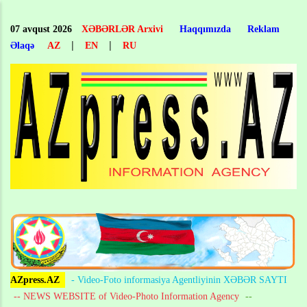
Skip
to
07 avqust 2026
XƏBƏRLƏR Arxivi
Haqqımızda
Reklam
main
|
|
Əlaqə
AZ
EN
RU
content
AZpress.AZ
- Video-Foto informasiya Agentliyinin XƏBƏR SAYTI
-- NEWS WEBSITE of Video-Photo Information Agency
--