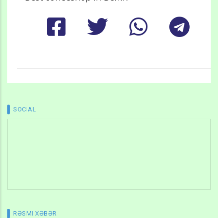
SOCIAL
RƏSMI XƏBƏR