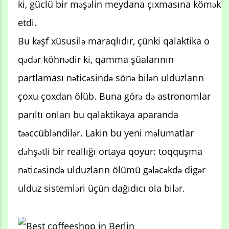
ki, güclü bir məşəlin meydana çıxmasına kömək
etdi.
Bu kəşf xüsusilə maraqlıdır, çünki qalaktika o
qədər köhnədir ki, qamma şüalarının
partlaması nəticəsində sönə bilən ulduzların
çoxu çoxdan ölüb. Buna görə də astronomlar
parıltı onları bu qalaktikaya aparanda
təəccübləndilər. Lakin bu yeni məlumatlar
dəhşətli bir reallığı ortaya qoyur: toqquşma
nəticəsində ulduzların ölümü gələcəkdə digər
ulduz sistemləri üçün dağıdıcı ola bilər.