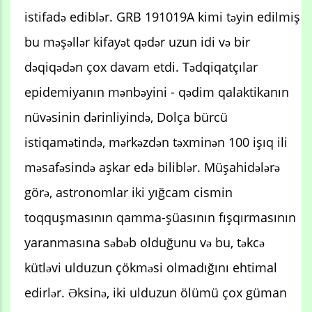
istifadə ediblər. GRB 191019A kimi təyin edilmiş
bu məşəllər kifayət qədər uzun idi və bir
dəqiqədən çox davam etdi. Tədqiqatçılar
epidemiyanın mənbəyini - qədim qalaktikanın
nüvəsinin dərinliyində, Dolça bürcü
istiqamətində, mərkəzdən təxminən 100 işıq ili
məsafəsində aşkar edə biliblər. Müşahidələrə
görə, astronomlar iki yığcam cismin
toqquşmasının qamma-şüasının fışqırmasının
yaranmasına səbəb olduğunu və bu, təkcə
kütləvi ulduzun çökməsi olmadığını ehtimal
edirlər. Əksinə, iki ulduzun ölümü çox güman