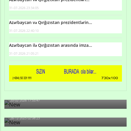
31-07-2026 23:34:05
Azərbaycan və Qırğızıstan prezidentlərin...
31-07-2026 22:40:10
Azərbaycan ilə Qırğızıstan arasında imza...
31-07-2026 21:05:21
Qulu Məhərrəmli: Sosial şəbəkələrdə söyüş niyə artıb?
20-02-2026 17:55:47
Məni bura NAZİR GÖNDƏRİB - 1937-ci ildən fəaliyyətdə
olan və...
26-12-2025 02:08:23
-Ay qız, sən məhkəməni udmayacaqsan... Sən bilirsən
də, məni...