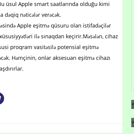
k. Bu üsul Apple smart saatlarında olduğu kimi
 dəqiq nəticələr verəcək.
sində Apple eşitmə qüsuru olan istifadəçilər
üsusiyyətləri ilə sınaqdan keçirir.Məsələn, cihaz
susi proqram vasitəsilə potensial eşitmə
əcək. Həmçinin, onlar aksesuarı eşitmə cihazı
şdırırlar.