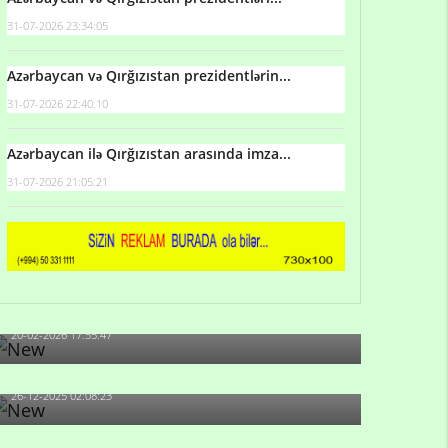
31-07-2026 23:34:05
Azərbaycan və Qırğızıstan prezidentlərin...
31-07-2026 22:40:10
Azərbaycan ilə Qırğızıstan arasında imza...
31-07-2026 21:05:21
Qulu Məhərrəmli: Sosial şəbəkələrdə söyüş niyə
artıb?
20-02-2026 17:55:47
Məni bura NAZİR GÖNDƏRİB - 1937-ci ildən
fəaliyyətdə olan və...
26-12-2025 02:08:23
-Ay qız, sən məhkəməni udmayacaqsan... Sən
bilirsən də, məni...