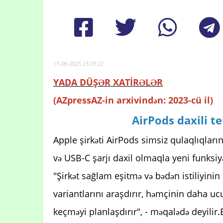
13-06-2025 23:29:22
YADA DÜŞƏR XATİRƏLƏR
(AZpressAZ-in arxivindən: 2023-cü il)
AirPods daxili t
Apple şirkəti AirPods simsiz qulaqlıqların
və USB-C şarjı daxil olmaqla yeni funksiya
"Şirkət sağlam eşitmə və bədən istiliyini
variantlarını araşdırır, həmçinin daha u
keçməyi planlaşdırır", - məqalədə deyilir.