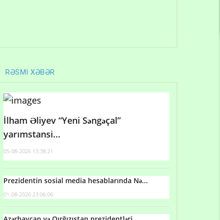
RƏSMI XƏBƏR
İlham Əliyev “Yeni Səngəçal”
yarımstansi...
05-08-2026 13:38:21
Prezidentin sosial media hesablarında Nə...
01-08-2026 23:06:06
Azərbaycan və Qırğızıstan prezidentləri...