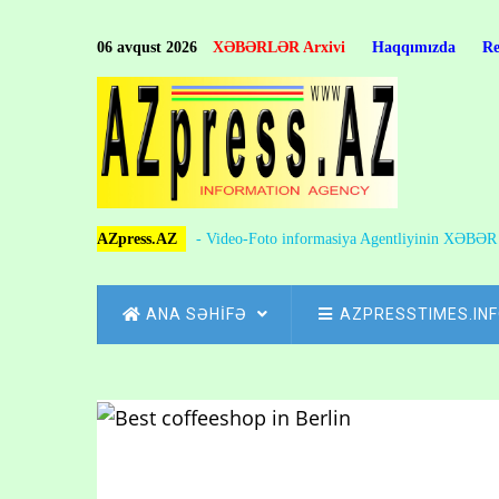
Skip
to
06 avqust 2026
XƏBƏRLƏR Arxivi
Haqqımızda
R
main
content
AZpress.AZ
- Video-Foto informasiya Agentliyinin XƏBƏ
MAIN
ANA SƏHİFƏ
AZPRESSTIMES.IN
NAVIGATION
Skip
to
Breadcrumb
main
content