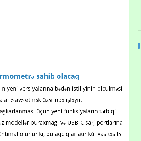
ermometrə sahib olacaq
ın yeni versiyalarına bədən istiliyinin ölçülməsi
lar əlavə etmək üzərində işləyir.
n aşkarlanması üçün yeni funksiyaların tətbiqi
cuz modellər buraxmağı və USB-C şarj portlarına
Ehtimal olunur ki, qulaqcıqlar aurikül vasitəsilə