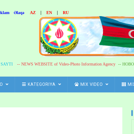
|
|
eklam
Əlaqə
AZ
EN
RU
R SAYTI
-- NEWS WEBSITE of Video-Photo Information Agency
-- НОВО
FO
KATEGORIYA
MIX VIDEO
MI