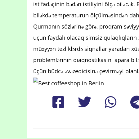
istifadəçinin bədən istiliyini ölçə biləcə
biləkdə temperaturun ölçülməsindən daha
Qurmanın sözlərinə görə, proqram səviyyə
üçün faydalı olacaq simsiz qulaqlıqların x
müəyyən tezliklərdə siqnallar yaradan xü
problemlərinin diaqnostikasını apara bil
üçün büdcə əvəzedicisinə çevirməyi planla