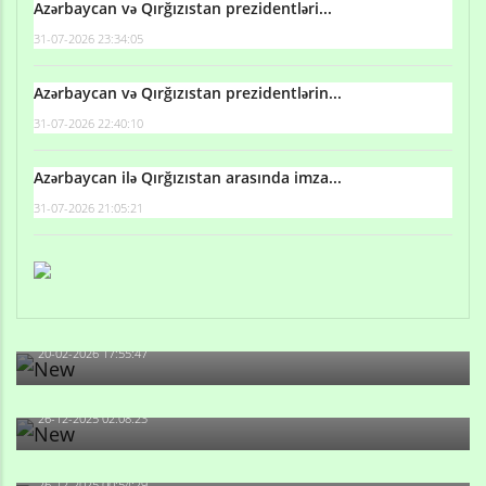
Azərbaycan və Qırğızıstan prezidentləri...
31-07-2026 23:34:05
Azərbaycan və Qırğızıstan prezidentlərin...
31-07-2026 22:40:10
Azərbaycan ilə Qırğızıstan arasında imza...
31-07-2026 21:05:21
Qulu Məhərrəmli: Sosial şəbəkələrdə söyüş niyə artıb?
20-02-2026 17:55:47
Məni bura NAZİR GÖNDƏRİB - 1937-ci ildən fəaliyyətdə
olan və...
26-12-2025 02:08:23
-Ay qız, sən məhkəməni udmayacaqsan... Sən bilirsən
də, məni...
26-12-2025 00:54:29