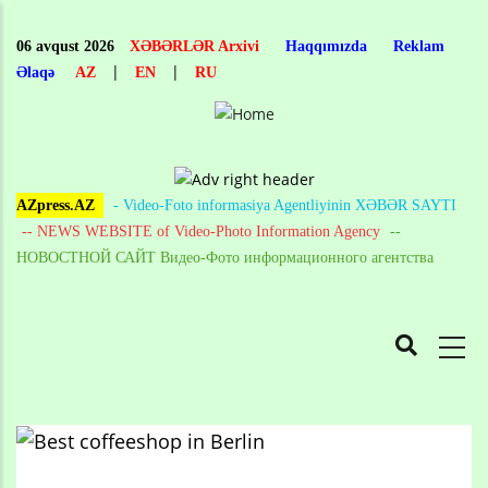
Skip
to
06 avqust 2026
XƏBƏRLƏR Arxivi
Haqqımızda
Reklam
main
|
|
Əlaqə
AZ
EN
RU
content
AZpress.AZ
- Video-Foto informasiya Agentliyinin XƏBƏR SAYTI
-- NEWS WEBSITE of Video-Photo Information Agency
--
НОВОСТНОЙ САЙТ Видео-Фото информационного агентства
MAIN
NAVIGATION
Skip
to
Breadcrumb
main