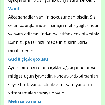
Vanil
Ağcaqanadlar vanilin qoxusundan pisdir. Siz
onun qabıqlarından, həmçinin efir yağlarından
və hətta adi vanilindən də istifadə edə bilərsiniz.
Dərinizi, paltarınızı, mebelinizi şirin ətirlə
müalicə edin.
Güclü çiçək qoxusu
Aydın bir qoxu olan çiçəklər ağcaqanadlar və
midges üçün iyrəncdir. Pəncərələrdə ətirşahları
seyreltin, lavanda ətri ilə ətirli şam yandırın,
xrizantemaları vazaya qoyun.
Melissa və nanə