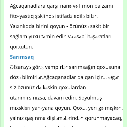
Ağcaqanadlara qarşı nanə və limon balzamı
fito-yastıq şəklində istifadə edilə bilər.
Yaxınlıqda birini qoyun - özünüzə sakit bir
sağlam yuxu təmin edin və əsəbi həşəratları
qorxutun.
Sarımsaq
Əfsanəyə görə, vampirlər sarımsağın qoxusuna
dözə bilmirlər.Ağcaqanadlar da qan içir... Əgər
siz özünüz də kəskin qoxulardan
utanmırsınızsa, davam edin. Soyulmuş
mixəkləri yan-yana qoyun. Qoxu, yeri gəlmişkən,
yalnız qaşınma dişləmələrindən qorunmayacaq,