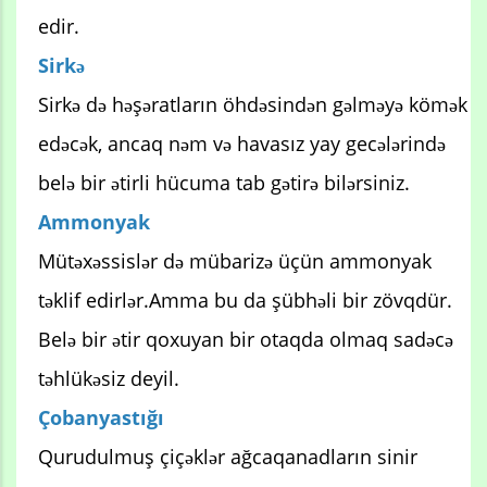
edir.
Sirkə
Sirkə də həşəratların öhdəsindən gəlməyə kömək
edəcək, ancaq nəm və havasız yay gecələrində
belə bir ətirli hücuma tab gətirə bilərsiniz.
Ammonyak
Mütəxəssislər də mübarizə üçün ammonyak
təklif edirlər.Amma bu da şübhəli bir zövqdür.
Belə bir ətir qoxuyan bir otaqda olmaq sadəcə
təhlükəsiz deyil.
Çobanyastığı
Qurudulmuş çiçəklər ağcaqanadların sinir