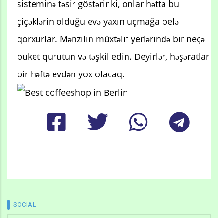
sisteminə təsir göstərir ki, onlar hətta bu
çiçəklərin olduğu evə yaxın uçmağa belə
qorxurlar. Mənzilin müxtəlif yerlərində bir neçə
buket qurutun və təşkil edin. Deyirlər, həşəratlar
bir həftə evdən yox olacaq.
SOCIAL