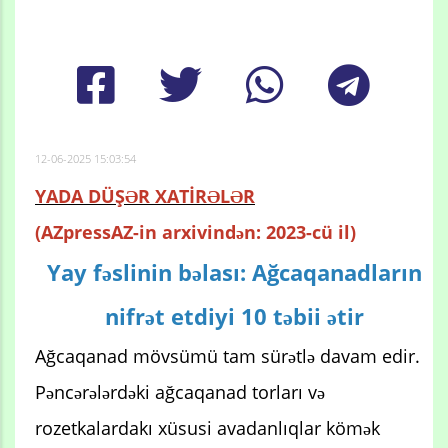
content
12-06-2025 15:03:54
YADA DÜŞƏR XATİRƏLƏR
(AZpressAZ-in arxivindən: 2023-cü il)
Yay fəslinin bəlası: Ağcaqanadların
nifrət etdiyi 10 təbii ətir
Ağcaqanad mövsümü tam sürətlə davam edir.
Pəncərələrdəki ağcaqanad torları və
rozetkalardakı xüsusi avadanlıqlar kömək