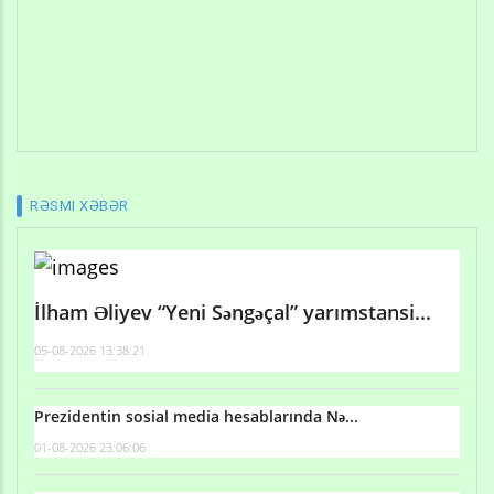
RƏSMI XƏBƏR
İlham Əliyev “Yeni Səngəçal” yarımstansi...
05-08-2026 13:38:21
Prezidentin sosial media hesablarında Nə...
01-08-2026 23:06:06