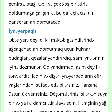
etmirsə, otağı təbii və çox xoş bir ətirlə
doldurmağa çalışın ki, bu da kiçik cızıltılı
qansoranları qorxutacaq.
İynəyarpaqlı
Əbəs yerə deyildi ki, məktəb gəzintilərində
ağcaqanadları qorxutmaq üçün küknar
budaqları, qozalar yandırırdıq, şam iynələrinin
iyinə dözmürlər. Od yandırmaq lazım deyil -
sərv, ardıc, ladin və digər iynəyarpaqların efir
yağlarından istifadə edə bilərsiniz. Hansına
üstünlük verirsiniz. Döşəmələrinizi silərkən suya
bir və ya iki damcı ətir əlavə edin. Həmçinin yağı
uşaq kremi ilə qarışdırıb dəriyə sürtmək olar.