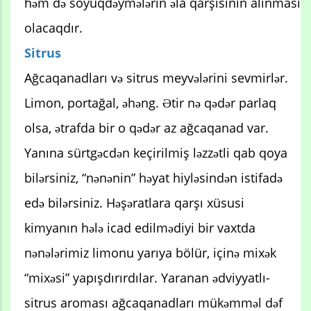
həm də soyuqdəymələrin əla qarşısının alınması
olacaqdır.
Sitrus
Ağcaqanadları və sitrus meyvələrini sevmirlər.
Limon, portağal, əhəng. Ətir nə qədər parlaq
olsa, ətrafda bir o qədər az ağcaqanad var.
Yanına sürtgəcdən keçirilmiş ləzzətli qab qoya
bilərsiniz, “nənənin” həyat hiyləsindən istifadə
edə bilərsiniz. Həşəratlara qarşı xüsusi
kimyanın hələ icad edilmədiyi bir vaxtda
nənələrimiz limonu yarıya bölür, içinə mixək
“mixəsi” yapışdırırdılar. Yaranan ədviyyatlı-
sitrus aroması ağcaqanadları mükəmməl dəf