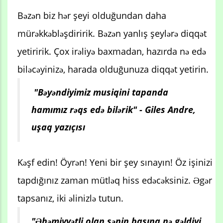
Bəzən biz hər şeyi olduğundan daha
mürəkkəbləşdiririk. Bəzən yanlış şeylərə diqqət
yetiririk. Çox irəliyə baxmadan, hazırda nə edə
biləcəyinizə, harada olduğunuza diqqət yetirin.
"Bəyəndiyimiz musiqini tapanda
hamımız rəqs edə bilərik" - Giles Andre,
uşaq yazıçısı
Kəşf edin! Öyrən! Yeni bir şey sınayın! Öz işinizi
tapdığınız zaman mütləq hiss edəcəksiniz. Əgər
tapsanız, iki əlinizlə tutun.
"Əhəmiyyətli olan sənin başına nə gəldiyi