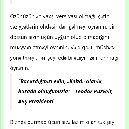
Özünüzün ən yaxşı versiyası olmağı, çətin
vəziyyətlərin öhdəsindən gəlməyi öyrənin, bir
dostun sizin üçün uyğun olub olmadığını
müəyyən etməyi öyrənin. Və diqqəti müsbətə
yönəltməyi, hər şeyi edə biləcəyinizə inanmağı
öyrənin.
"Bacardığınızı edin, əlinizdə olanla,
harada olduğunuzla" - Teodor Ruzvelt,
ABŞ Prezidenti
Biznes qurmaq üçün sizə lazım olan tək şey