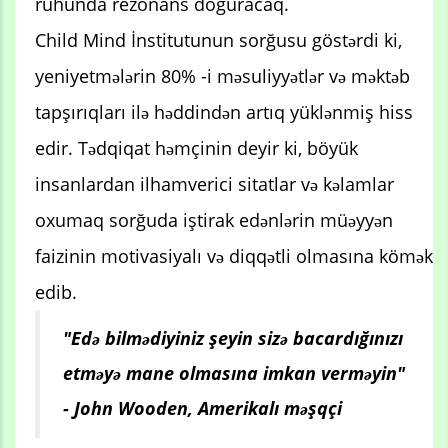
ruhunda rezonans doğuracaq.
Child Mind İnstitutunun sorğusu göstərdi ki,
yeniyetmələrin 80% -i məsuliyyətlər və məktəb
tapşırıqları ilə həddindən artıq yüklənmiş hiss
edir. Tədqiqat həmçinin deyir ki, böyük
insanlardan ilhamverici sitatlar və kəlamlar
oxumaq sorğuda iştirak edənlərin müəyyən
faizinin motivasiyalı və diqqətli olmasına kömək
edib.
"Edə bilmədiyiniz şeyin sizə bacardığınızı
etməyə mane olmasına imkan verməyin"
- John Wooden, Amerikalı məşqçi