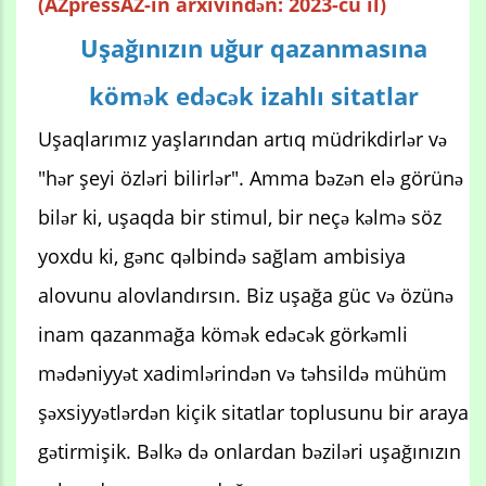
(AZpressAZ-in arxivindən: 2023-cü il)
Uşağınızın uğur qazanmasına
kömək edəcək izahlı sitatlar
Uşaqlarımız yaşlarından artıq müdrikdirlər və
"hər şeyi özləri bilirlər". Amma bəzən elə görünə
bilər ki, uşaqda bir stimul, bir neçə kəlmə söz
yoxdu ki, gənc qəlbində sağlam ambisiya
alovunu alovlandırsın. Biz uşağa güc və özünə
inam qazanmağa kömək edəcək görkəmli
mədəniyyət xadimlərindən və təhsildə mühüm
şəxsiyyətlərdən kiçik sitatlar toplusunu bir araya
gətirmişik. Bəlkə də onlardan bəziləri uşağınızın