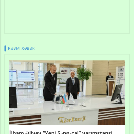
RƏSMI XƏBƏR
İlham Əliyev “Yeni Səngəçal” yarımstansi...