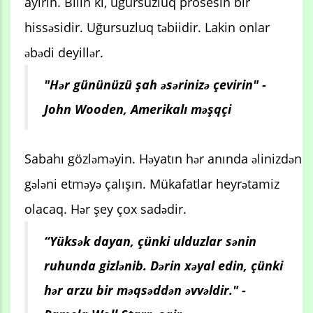
ayırın. Bilin ki, uğursuzluq prosesin bir
hissəsidir. Uğursuzluq təbiidir. Lakin onlar
əbədi deyillər.
"Hər gününüzü şah əsərinizə çevirin" -
John Wooden, Amerikalı məşqçi
Sabahı gözləməyin. Həyatın hər anında əlinizdən
gələni etməyə çalışın. Mükafatlar heyrətamiz
olacaq. Hər şey çox sadədir.
“Yüksək dayan, çünki ulduzlar sənin
ruhunda gizlənib. Dərin xəyal edin, çünki
hər arzu bir məqsəddən əvvəldir." -