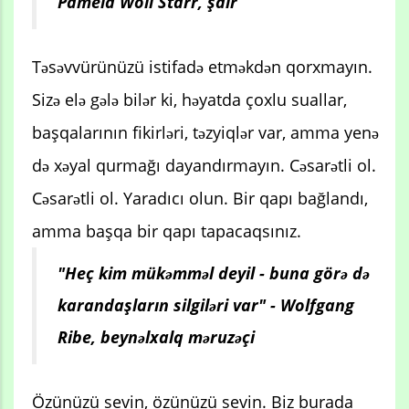
Pamela Woll Starr, şair
Təsəvvürünüzü istifadə etməkdən qorxmayın.
Sizə elə gələ bilər ki, həyatda çoxlu suallar,
başqalarının fikirləri, təzyiqlər var, amma yenə
də xəyal qurmağı dayandırmayın. Cəsarətli ol.
Cəsarətli ol. Yaradıcı olun. Bir qapı bağlandı,
amma başqa bir qapı tapacaqsınız.
"Heç kim mükəmməl deyil - buna görə də
karandaşların silgiləri var" - Wolfgang
Ribe, beynəlxalq məruzəçi
Özünüzü sevin, özünüzü sevin. Biz burada