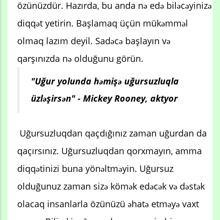
özünüzdür. Hazırda, bu anda nə edə biləcəyinizə
diqqət yetirin. Başlamaq üçün mükəmməl
olmaq lazım deyil. Sadəcə başlayın və
qarşınızda nə olduğunu görün.
"Uğur yolunda həmişə uğursuzluqla
üzləşirsən" - Mickey Rooney, aktyor
Uğursuzluqdan qaçdığınız zaman uğurdan da
qaçırsınız. Uğursuzluqdan qorxmayın, amma
diqqətinizi buna yönəltməyin. Uğursuz
olduğunuz zaman sizə kömək edəcək və dəstək
olacaq insanlarla özünüzü əhatə etməyə vaxt