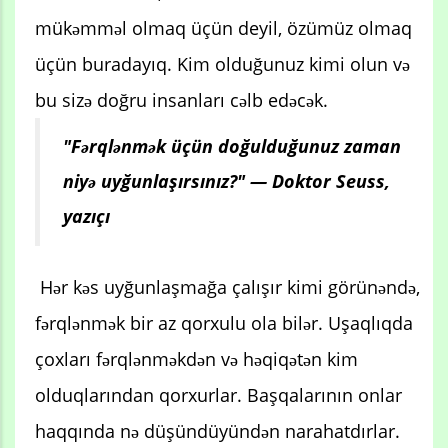
mükəmməl olmaq üçün deyil, özümüz olmaq
üçün buradayıq. Kim olduğunuz kimi olun və
bu sizə doğru insanları cəlb edəcək.
"Fərqlənmək üçün doğulduğunuz zaman
niyə uyğunlaşırsınız?" — Doktor Seuss,
yazıçı
Hər kəs uyğunlaşmağa çalışır kimi görünəndə,
fərqlənmək bir az qorxulu ola bilər. Uşaqlıqda
çoxları fərqlənməkdən və həqiqətən kim
olduqlarından qorxurlar. Başqalarının onlar
haqqında nə düşündüyündən narahatdırlar.