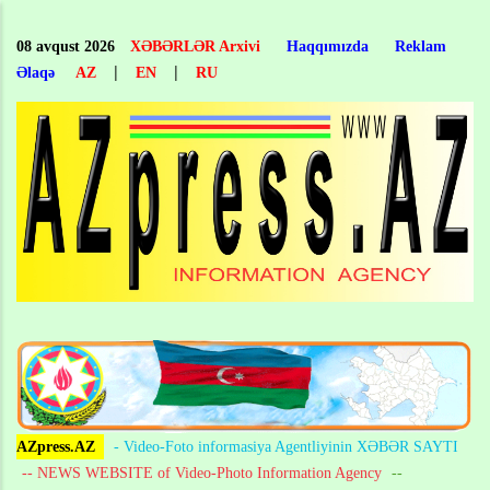
Skip
to
08 avqust 2026
XƏBƏRLƏR Arxivi
Haqqımızda
Reklam
main
|
|
Əlaqə
AZ
EN
RU
content
AZpress.AZ
- Video-Foto informasiya Agentliyinin XƏBƏR SAYTI
-- NEWS WEBSITE of Video-Photo Information Agency
--