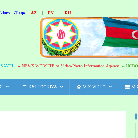
|
|
eklam
Əlaqə
AZ
EN
RU
R SAYTI
-- NEWS WEBSITE of Video-Photo Information Agency
-- НОВО
FO
KATEGORIYA
MIX VIDEO
MI