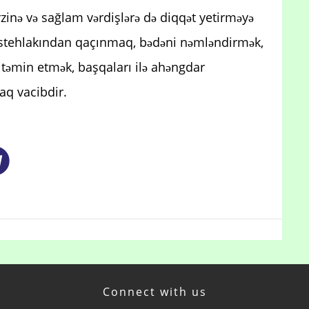
zinə və sağlam vərdişlərə də diqqət yetirməyə
 istehlakından qaçınmaq, bədəni nəmləndirmək,
 təmin etmək, başqaları ilə ahəngdar
aq vacibdir.
Connect with us