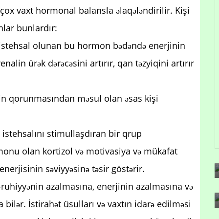
ğı çox vaxt hormonal balansla əlaqələndirilir. Kişi
nlar bunlardır:
n istehsal olunan bu hormon bədəndə enerjinin
alin ürək dərəcəsini artırır, qan təzyiqini artırır
inin qorunmasından məsul olan əsas kişi
i istehsalını stimullaşdıran bir qrup
onu olan kortizol və motivasiya və mükafat
erjisinin səviyyəsinə təsir göstərir.
l-ruhiyyənin azalmasına, enerjinin azalmasına və
bilər. İstirahət üsulları və vaxtın idarə edilməsi