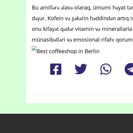
Bu amillərə əlavə olaraq, ümumi həyat tər
dəyər. Kofein və şəkərin həddindən artıq
onu kifayət qədər vitamin və minerallarla
münasibətləri və emosional rifahı qorum