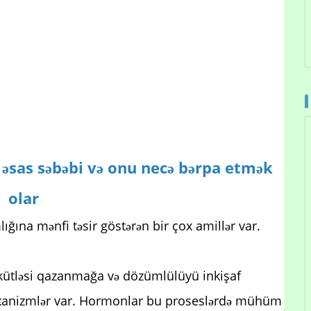
 6 əsas səbəbi və onu necə bərpa etmək
olar
ığına mənfi təsir göstərən bir çox amillər var.
 kütləsi qazanmağa və dözümlülüyü inkişaf
xanizmlər var. Hormonlar bu proseslərdə mühüm