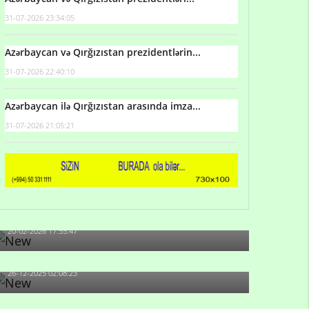
31-07-2026 23:34:05
Azərbaycan və Qırğızıstan prezidentlərin...
31-07-2026 22:40:10
Azərbaycan ilə Qırğızıstan arasında imza...
31-07-2026 21:05:21
Qulu Məhərrəmli: Sosial şəbəkələrdə söyüş niyə
artıb?
20-02-2026 17:55:47
Məni bura NAZİR GÖNDƏRİB - 1937-ci ildən
fəaliyyətdə olan və...
26-12-2025 02:08:23
-Ay qız, sən məhkəməni udmayacaqsan... Sən
bilirsən də, məni...