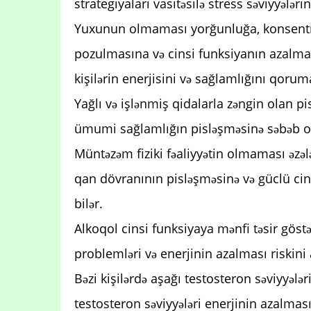
strategiyaları vasitəsilə stress səviyyələr
Yuxunun olmaması yorğunluğa, konsentra
pozulmasına və cinsi funksiyanın azalması
kişilərin enerjisini və sağlamlığını qoru
Yağlı və işlənmiş qidalarla zəngin olan pi
ümumi sağlamlığın pisləşməsinə səbəb ola bi
Müntəzəm fiziki fəaliyyətin olmaması əzə
qan dövranının pisləşməsinə və güclü cin
bilər.
Alkoqol cinsi funksiyaya mənfi təsir göstə
problemləri və enerjinin azalması riskini a
Bəzi kişilərdə aşağı testosteron səviyyələ
testosteron səviyyələri enerjinin azalmas