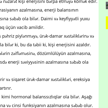
inə nəzarət kişi enerjisini bərpa etməyə kömək edir.
siyanın azalmasına, enerji balansının
na səbəb ola bilər. Daimi və keyfiyyətli yuxu
maq üçün vacib amildir.
s pəhriz piylənməyə, ürək-damar xəstəliklərinə və
lər ki, bu da təbii ki, kişi enerjisini azaldır.
lələrin zəifləməsinə, dözümlülüyün azalmasına,
sdə enerji səviyyəsinin azalmasına səbəb ola
rir və siqaret ürək-damar xəstəlikləri, ereksiya
rtırır.
ri kimi hormonal balanssızlıqlar ola bilər. Aşağı
ına və cinsi funksiyanın azalmasına səbəb olur.