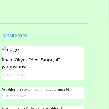
RƏSMI XƏBƏR
İlham Əliyev “Yeni Səngəçal”
yarımstansi...
05-08-2026 13:38:21
Prezidentin sosial media hesablarında Nə...
01-08-2026 23:06:06
Azərbaycan və Qırğızıstan prezidentləri...