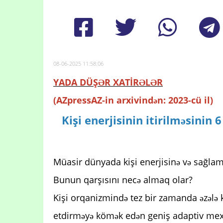
08-06-2025 11:58:06
YADA DÜŞƏR XATİRƏLƏR
(AZpressAZ-in arxivindən: 2023-cü il)
Kişi enerjisinin itirilməsinin
Müasir dünyada kişi enerjisinə və sağlaml
Bunun qarşısını necə almaq olar?
Kişi orqanizmində tez bir zamanda əzələ
etdirməyə kömək edən geniş adaptiv me