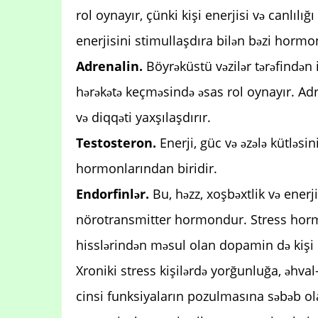
rol oynayır, çünki kişi enerjisi və canlılı
enerjisini stimullaşdıra bilən bəzi hormo
Adrenalin.
Böyrəküstü vəzilər tərəfində
hərəkətə keçməsində əsas rol oynayır. Adren
və diqqəti yaxşılaşdırır.
Testosteron.
Enerji, güc və əzələ kütləs
hormonlarından biridir.
Endorfinlər.
Bu, həzz, xoşbəxtlik və enerj
nörotransmitter hormondur. Stress horm
hisslərindən məsul olan dopamin də kişi en
Xroniki stress kişilərdə yorğunluğa, əhva
cinsi funksiyaların pozulmasına səbəb ola 