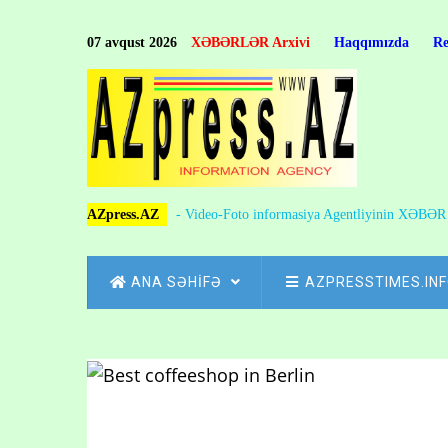
Skip
to
07 avqust 2026
XƏBƏRLƏR Arxivi
Haqqımızda
R
main
content
AZpress.AZ
- Video-Foto informasiya Agentliyinin XƏBƏ
MAIN
ANA SƏHİFƏ
AZPRESSTIMES.IN
NAVIGATION
Skip
to
Breadcrumb
main
content