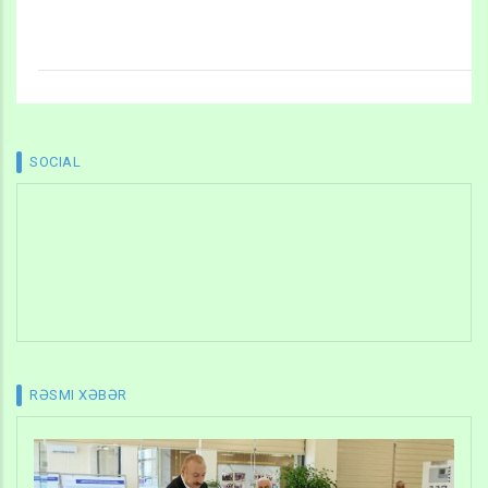
SOCIAL
RƏSMI XƏBƏR