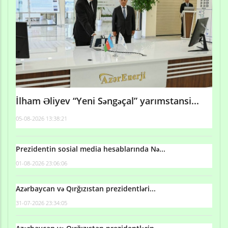
İlham Əliyev “Yeni Səngəçal” yarımstansi...
05-08-2026 13:38:21
Prezidentin sosial media hesablarında Nə...
01-08-2026 23:06:06
Azərbaycan və Qırğızıstan prezidentləri...
31-07-2026 23:34:05