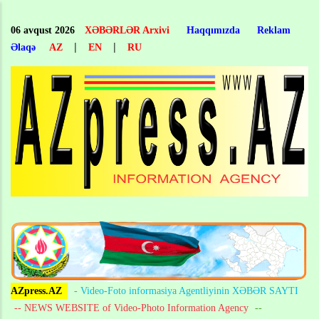
Skip
to
06 avqust 2026
XƏBƏRLƏR Arxivi
Haqqımızda
Reklam
main
|
|
Əlaqə
AZ
EN
RU
content
AZpress.AZ
- Video-Foto informasiya Agentliyinin XƏBƏR SAYTI
-- NEWS WEBSITE of Video-Photo Information Agency
--