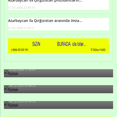
Azərbaycan və Qırğızıstan prezidentlərin...
31-07-2026 22:40:10
Azərbaycan ilə Qırğızıstan arasında imza...
31-07-2026 21:05:21
Qulu Məhərrəmli: Sosial şəbəkələrdə söyüş niyə artıb?
20-02-2026 17:55:47
Məni bura NAZİR GÖNDƏRİB - 1937-ci ildən fəaliyyətdə
olan və...
26-12-2025 02:08:23
-Ay qız, sən məhkəməni udmayacaqsan... Sən bilirsən
də, məni...
26-12-2025 00:54:29