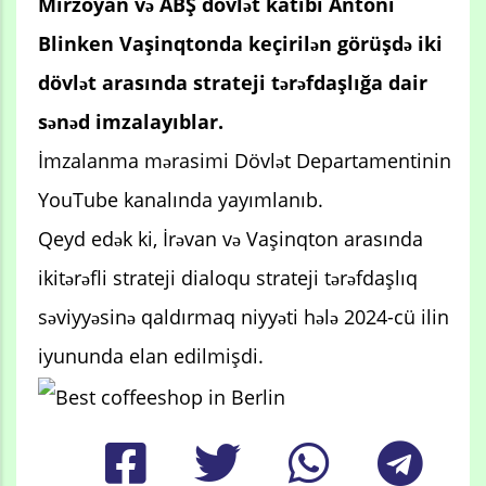
Mirzoyan və ABŞ dövlət katibi Antoni
Blinken Vaşinqtonda keçirilən görüşdə iki
dövlət arasında strateji tərəfdaşlığa dair
sənəd imzalayıblar.
İmzalanma mərasimi Dövlət Departamentinin
YouTube kanalında yayımlanıb.
Qeyd edək ki, İrəvan və Vaşinqton arasında
ikitərəfli strateji dialoqu strateji tərəfdaşlıq
səviyyəsinə qaldırmaq niyyəti hələ 2024-cü ilin
iyununda elan edilmişdi.