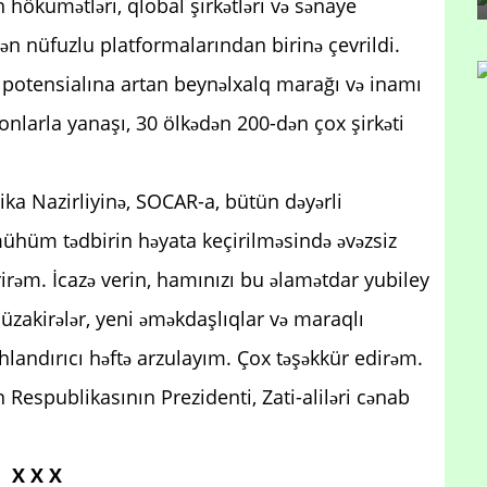
hökumətləri, qlobal şirkətləri və sənaye
 ən nüfuzlu platformalarından birinə çevrildi.
i potensialına artan beynəlxalq marağı və inamı
lyonlarla yanaşı, 30 ölkədən 200-dən çox şirkəti
a Nazirliyinə, SOCAR-a, bütün dəyərli
ühüm tədbirin həyata keçirilməsində əvəzsiz
irəm. İcazə verin, hamınızı bu əlamətdar yubiley
müzakirələr, yeni əməkdaşlıqlar və maraqlı
landırıcı həftə arzulayım. Çox təşəkkür edirəm.
 Respublikasının Prezidenti, Zati-aliləri cənab
X X X