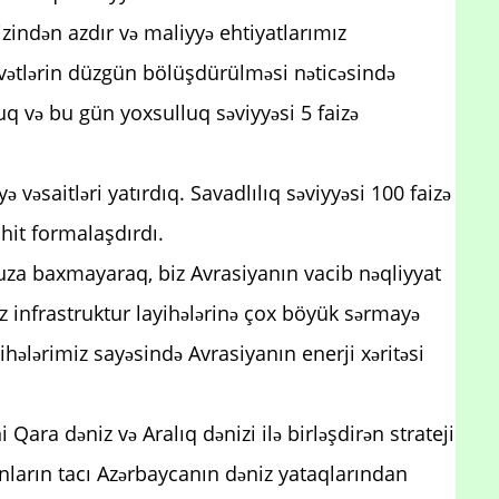
zindən azdır və maliyyə ehtiyatlarımız
rvətlərin düzgün bölüşdürülməsi nəticəsində
 və bu gün yoxsulluq səviyyəsi 5 faizə
ə vəsaitləri yatırdıq. Savadlılıq səviyyəsi 100 faizə
hit formalaşdırdı.
uza baxmayaraq, biz Avrasiyanın vacib nəqliyyat
iz infrastruktur layihələrinə çox böyük sərmayə
ihələrimiz sayəsində Avrasiyanın enerji xəritəsi
i Qara dəniz və Aralıq dənizi ilə birləşdirən strateji
unların tacı Azərbaycanın dəniz yataqlarından