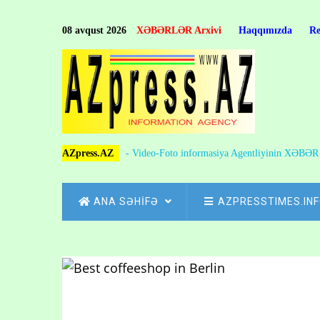
Skip
to
08 avqust 2026
XƏBƏRLƏR Arxivi
Haqqımızda
R
main
content
AZpress.AZ
- Video-Foto informasiya Agentliyinin XƏBƏ
MAIN
ANA SƏHİFƏ
AZPRESSTIMES.IN
NAVIGATION
Skip
to
Breadcrumb
main
content