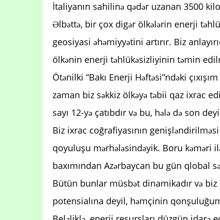
İtaliyanın sahilinə qədər uzanan 3500 kil
Əlbəttə, bir çox digər ölkələrin enerji təh
geosiyasi əhəmiyyətini artırır. Biz anlayır
ölkənin enerji təhlükəsizliyinin təmin ed
Ötənilki “Bakı Enerji Həftəsi”ndəki çıxış
zaman biz səkkiz ölkəyə təbii qaz ixrac ed
sayı 12-yə çatıbdır və bu, hələ də son deyi
Biz ixrac coğrafiyasının genişləndirilməsi
qoyuluşu mərhələsindəyik. Boru kəməri i
baxımından Azərbaycan bu gün qlobal səvi
Bütün bunlar müsbət dinamikadır və biz e
potensialına deyil, həmçinin qonşuluğum
Beləliklə, enerji resursları düzgün idarə edi