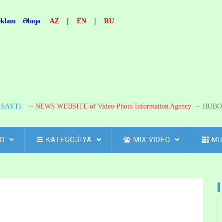
|
|
eklam
Əlaqə
AZ
EN
RU
R SAYTI
-- NEWS WEBSITE of Video-Photo Information Agency
-- НОВО
FO
KATEGORIYA
MIX VIDEO
MI