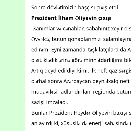
Sonra dövlətimizin başçısı çıxış etdi.
Prezident İlham Əliyevin çıxışı
-Xanımlar və cənablar, sabahınız xeyir ol
Əvvəlcə, bütün qonaqlarımızı salamlayıra
edirəm. Eyni zamanda, təşkilatçılara da 
dəstəklədiklərinə görə minnətdarlığımı bil
Artıq qeyd edildiyi kimi, ilk neft-qaz sərg
dərhal sonra Azərbaycan beynəlxalq neft ş
müqaviləsi” adlandırılan, regionda bütün 
sazişi imzaladı.
Bunlar Prezident Heydər Əliyevin baxışı
anlayırdı ki, xüsusilə də enerji sahəsind