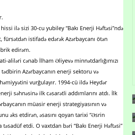
r.
issi ilə sizi 30-cu yubiley “Bakı Enerji Həftəsi”ndə
, fürsətdən istifadə edərək Azərbaycanı ötən
əbrik edirəm.
ti-aliləri cənab İlham Əliyevə minnətdarlığımızı
u tədbirin Azərbaycanın enerji sektoru və
həmiyyətini vurğulayır. 1994-cü ildə Heydər
nerji səhnəsinə ilk cəsarətli addımlarını atdı. İlk
zərbaycanın müasir enerji strategiyasının və
nu əks etdirən, əsasını qoyan tarixi “Əsrin
 təsadüf etdi. O vaxtdan bəri “Bakı Enerji Həftəsi”