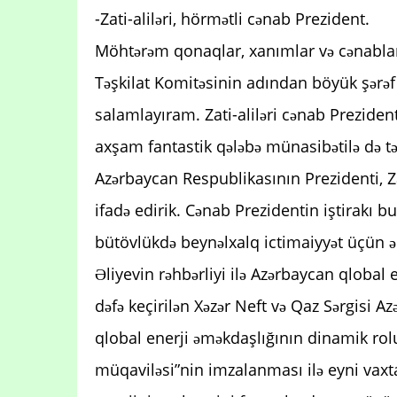
-Zati-aliləri, hörmətli cənab Prezident.
Möhtərəm qonaqlar, xanımlar və cənabla
Təşkilat Komitəsinin adından böyük şərəf h
salamlayıram. Zati-aliləri cənab Prezident
axşam fantastik qələbə münasibətilə də t
Azərbaycan Respublikasının Prezidenti, Za
ifadə edirik. Cənab Prezidentin iştirakı b
bütövlükdə beynəlxalq ictimaiyyət üçün ə
Əliyevin rəhbərliyi ilə Azərbaycan qlobal e
dəfə keçirilən Xəzər Neft və Qaz Sərgisi A
qlobal enerji əməkdaşlığının dinamik rolu
müqaviləsi”nin imzalanması ilə eyni vaxta