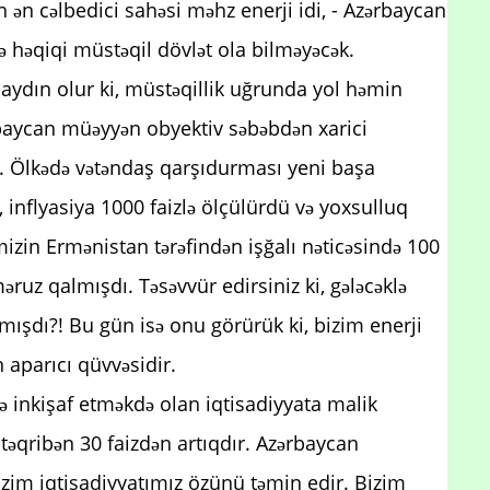
n ən cəlbedici sahəsi məhz enerji idi, - Azərbaycan
ə həqiqi müstəqil dövlət ola bilməyəcək.
aydın olur ki, müstəqillik uğrunda yol həmin
aycan müəyyən obyektiv səbəbdən xarici
di. Ölkədə vətəndaş qarşıdurması yeni başa
di, inflyasiya 1000 faizlə ölçülürdü və yoxsulluq
izin Ermənistan tərəfindən işğalı nəticəsində 100
ruz qalmışdı. Təsəvvür edirsiniz ki, gələcəklə
mışdı?! Bu gün isə onu görürük ki, bizim enerji
 aparıcı qüvvəsidir.
ə inkişaf etməkdə olan iqtisadiyyata malik
təqribən 30 faizdən artıqdır. Azərbaycan
Bizim iqtisadiyyatımız özünü təmin edir. Bizim