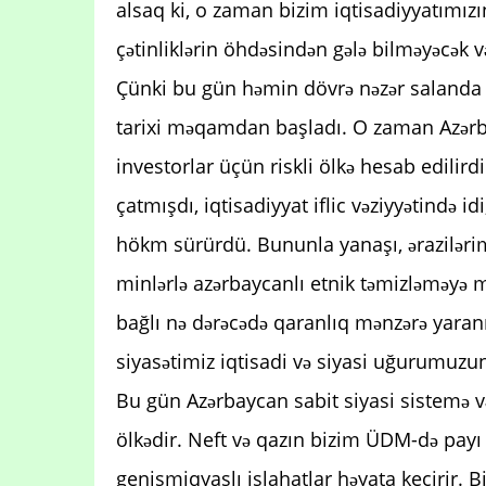
alsaq ki, o zaman bizim iqtisadiyyatımızı
çətinliklərin öhdəsindən gələ bilməyəcək v
Çünki bu gün həmin dövrə nəzər salanda 
tarixi məqamdan başladı. O zaman Azərb
investorlar üçün riskli ölkə hesab edilir
çatmışdı, iqtisadiyyat iflic vəziyyətində i
hökm sürürdü. Bununla yanaşı, ərazilərim
minlərlə azərbaycanlı etnik təmizləməyə mə
bağlı nə dərəcədə qaranlıq mənzərə yaran
siyasətimiz iqtisadi və siyasi uğurumuzun
Bu gün Azərbaycan sabit siyasi sistemə v
ölkədir. Neft və qazın bizim ÜDM-də payı 
genişmiqyaslı islahatlar həyata keçirir. 