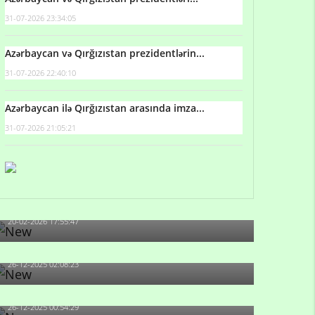
31-07-2026 23:34:05
Azərbaycan və Qırğızıstan prezidentlərin...
31-07-2026 22:40:10
Azərbaycan ilə Qırğızıstan arasında imza...
31-07-2026 21:05:21
Qulu Məhərrəmli: Sosial şəbəkələrdə söyüş niyə
artıb?
20-02-2026 17:55:47
Məni bura NAZİR GÖNDƏRİB - 1937-ci ildən
fəaliyyətdə olan və...
26-12-2025 02:08:23
-Ay qız, sən məhkəməni udmayacaqsan... Sən
bilirsən də, məni...
26-12-2025 00:54:29