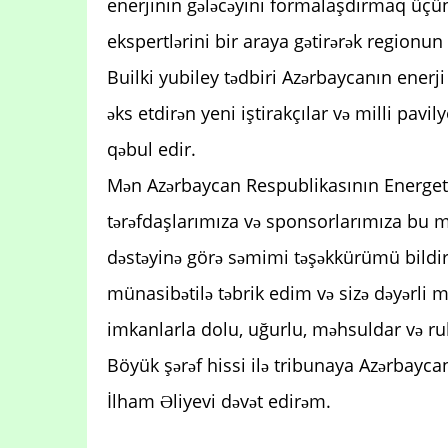
enerjinin gələcəyini formalaşdırmaq üçün 
ekspertlərini bir araya gətirərək regionun
Builki yubiley tədbiri Azərbaycanın enerj
əks etdirən yeni iştirakçılar və milli pavi
qəbul edir.
Mən Azərbaycan Respublikasının Energetik
tərəfdaşlarımıza və sponsorlarımıza bu m
dəstəyinə görə səmimi təşəkkürümü bildir
münasibətilə təbrik edim və sizə dəyərli 
imkanlarla dolu, uğurlu, məhsuldar və ruh
Böyük şərəf hissi ilə tribunaya Azərbaycan
İlham Əliyevi dəvət edirəm.