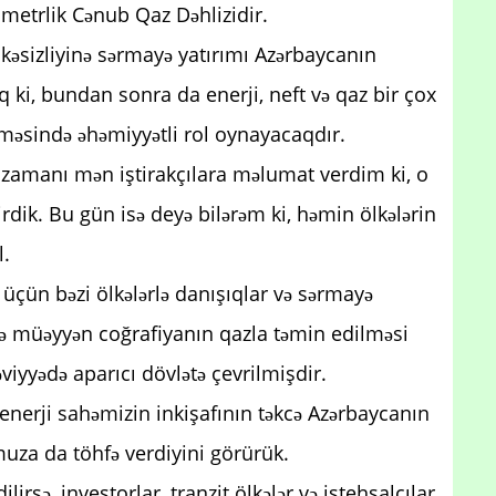
ometrlik Cənub Qaz Dəhlizidir.
lükəsizliyinə sərmayə yatırımı Azərbaycanın
ıq ki, bundan sonra da enerji, neft və qaz bir çox
ilməsində əhəmiyyətli rol oynayacaqdır.
ım zamanı mən iştirakçılara məlumat verdim ki, o
irdik. Bu gün isə deyə bilərəm ki, həmin ölkələrin
l.
 üçün bəzi ölkələrlə danışıqlar və sərmayə
lə müəyyən coğrafiyanın qazla təmin edilməsi
yyədə aparıcı dövlətə çevrilmişdir.
nerji sahəmizin inkişafının təkcə Azərbaycanın
uza da töhfə verdiyini görürük.
lirsə, investorlar, tranzit ölkələr və istehsalçılar