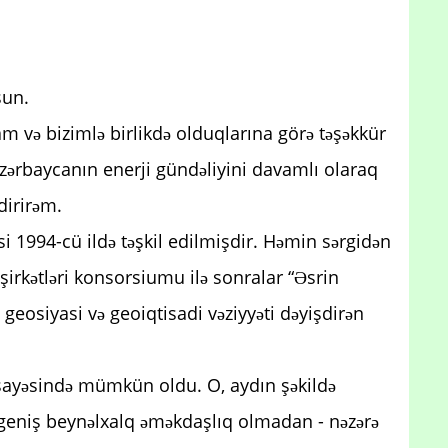
sun.
m və bizimlə birlikdə olduqlarına görə təşəkkür
Azərbaycanın enerji gündəliyini davamlı olaraq
dirirəm.
isi 1994-cü ildə təşkil edilmişdir. Həmin sərgidən
irkətləri konsorsiumu ilə sonralar “Əsrin
geosiyasi və geoiqtisadi vəziyyəti dəyişdirən
 sayəsində mümkün oldu. O, aydın şəkildə
ə geniş beynəlxalq əməkdaşlıq olmadan - nəzərə