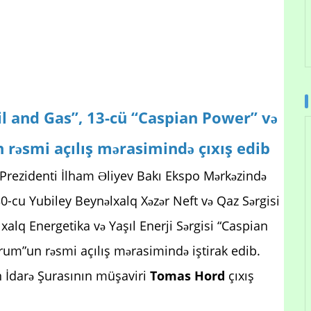
il and Gas”, 13-cü “Caspian Power” və
rəsmi açılış mərasimində çıxış edib
Prezidenti İlham Əliyev Bakı Ekspo Mərkəzində
 30-cu Yubiley Beynəlxalq Xəzər Neft və Qaz Sərgisi
xalq Energetika və Yaşıl Enerji Sərgisi “Caspian
um”un rəsmi açılış mərasimində iştirak edib.
n İdarə Şurasının müşaviri
Tomas Hord
çıxış