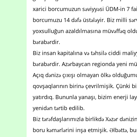
xarici borcumuzun səviyyəsi ÜDM-in 7 fai
borcumuzu 14 dəfə üstələyir. Biz milli sə
yoxsulluğun azaldılmasına müvəffəq olduq
bərabərdir.
Biz insan kapitalına və təhsilə ciddi maliyy
bərabərdir. Azərbaycan regionda yeni mü
Açıq dənizə çıxışı olmayan ölkə olduğum
qovşaqlarının birinə çevrilmişik. Çünki b
yatırdıq. Bununla yanaşı, bizim enerji lay
yenidən tərtib edilib.
Biz tərəfdaşlarımızla birlikdə Xəzər dənizin
boru kəmərlərini inşa etmişik. Əlbəttə, b