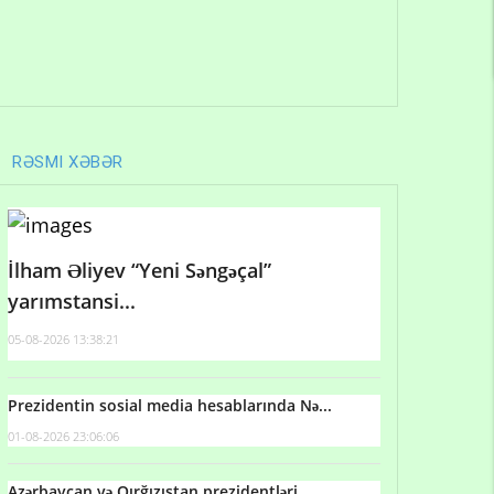
RƏSMI XƏBƏR
İlham Əliyev “Yeni Səngəçal”
yarımstansi...
05-08-2026 13:38:21
Prezidentin sosial media hesablarında Nə...
01-08-2026 23:06:06
Azərbaycan və Qırğızıstan prezidentləri...