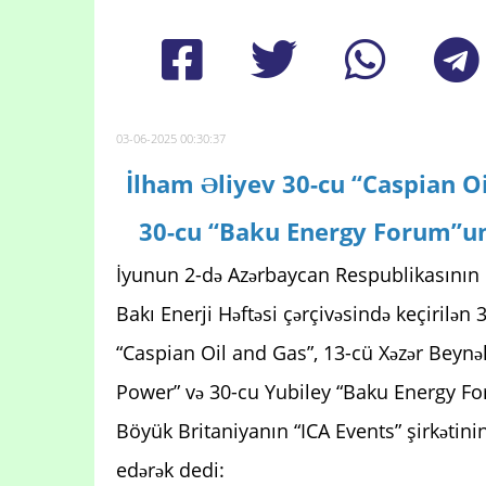
03-06-2025 00:30:37
İlham Əliyev 30-cu “Caspian O
30-cu “Baku Energy Forum”un 
İyunun 2-də Azərbaycan Respublikasının 
Bakı Enerji Həftəsi çərçivəsində keçirilən
“Caspian Oil and Gas”, 13-cü Xəzər Beynəl
Power” və 30-cu Yubiley “Baku Energy For
Böyük Britaniyanın “ICA Events” şirkətini
edərək dedi: