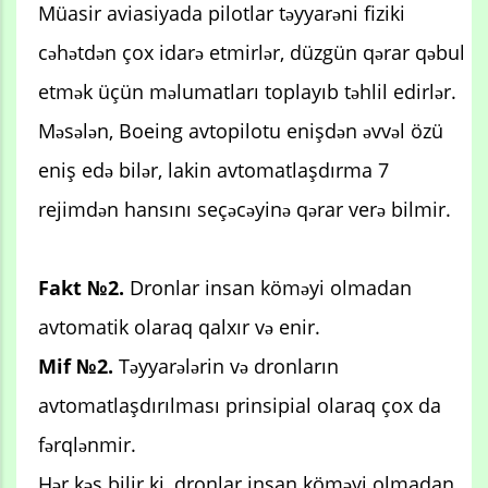
Müasir aviasiyada pilotlar təyyarəni fiziki
cəhətdən çox idarə etmirlər, düzgün qərar qəbul
etmək üçün məlumatları toplayıb təhlil edirlər.
Məsələn, Boeing avtopilotu enişdən əvvəl özü
eniş edə bilər, lakin avtomatlaşdırma 7
rejimdən hansını seçəcəyinə qərar verə bilmir.
Fakt №2.
Dronlar insan köməyi olmadan
avtomatik olaraq qalxır və enir.
Mif №2.
Təyyarələrin və dronların
avtomatlaşdırılması prinsipial olaraq çox da
fərqlənmir.
Hər kəs bilir ki, dronlar insan köməyi olmadan