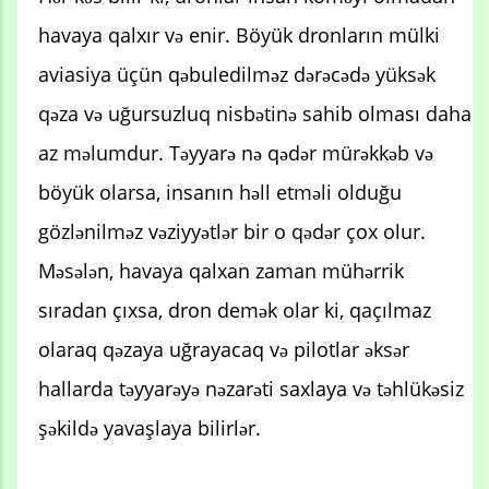
havaya qalxır və enir. Böyük dronların mülki
aviasiya üçün qəbuledilməz dərəcədə yüksək
qəza və uğursuzluq nisbətinə sahib olması daha
az məlumdur. Təyyarə nə qədər mürəkkəb və
böyük olarsa, insanın həll etməli olduğu
gözlənilməz vəziyyətlər bir o qədər çox olur.
Məsələn, havaya qalxan zaman mühərrik
sıradan çıxsa, dron demək olar ki, qaçılmaz
olaraq qəzaya uğrayacaq və pilotlar əksər
hallarda təyyarəyə nəzarəti saxlaya və təhlükəsiz
şəkildə yavaşlaya bilirlər.