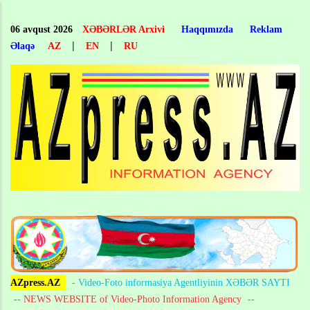
Skip
to
06 avqust 2026
XƏBƏRLƏR Arxivi
Haqqımızda
Reklam
main
|
|
Əlaqə
AZ
EN
RU
content
AZpress.AZ
- Video-Foto informasiya Agentliyinin XƏBƏR SAYTI
-- NEWS WEBSITE of Video-Photo Information Agency
--