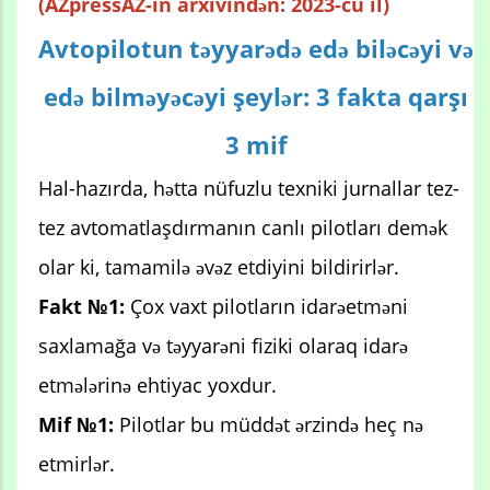
(AZpressAZ-in arxivindən: 2023-cü il)
Avtopilotun təyyarədə edə biləcəyi və
edə bilməyəcəyi şeylər: 3 fakta qarşı
3 mif
Hal-hazırda, hətta nüfuzlu texniki jurnallar tez-
tez avtomatlaşdırmanın canlı pilotları demək
olar ki, tamamilə əvəz etdiyini bildirirlər.
Fakt №1:
Çox vaxt pilotların idarəetməni
saxlamağa və təyyarəni fiziki olaraq idarə
etmələrinə ehtiyac yoxdur.
Mif №1:
Pilotlar bu müddət ərzində heç nə
etmirlər.