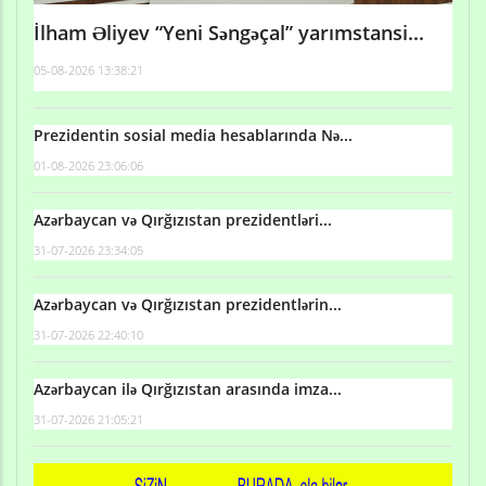
İlham Əliyev “Yeni Səngəçal” yarımstansi...
05-08-2026 13:38:21
Prezidentin sosial media hesablarında Nə...
01-08-2026 23:06:06
Azərbaycan və Qırğızıstan prezidentləri...
31-07-2026 23:34:05
Azərbaycan və Qırğızıstan prezidentlərin...
31-07-2026 22:40:10
Azərbaycan ilə Qırğızıstan arasında imza...
31-07-2026 21:05:21