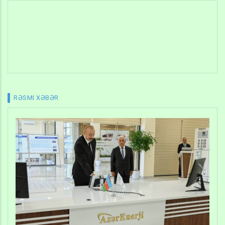
RƏSMI XƏBƏR