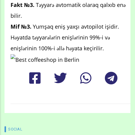
Fakt №3.
Təyyarə avtomatik olaraq qalxıb enə
bilir.
Mif №3.
Yumşaq eniş yaxşı avtopilot işidir.
Həyatda təyyarələrin enişlərinin 99%-i və
enişlərinin 100%-i əllə həyata keçirilir.
SOCIAL