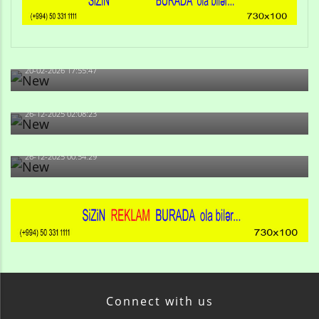
Qulu Məhərrəmli: Sosial şəbəkələrdə söyüş niyə artıb?
20-02-2026 17:55:47
Məni bura NAZİR GÖNDƏRİB - 1937-ci ildən fəaliyyətdə
olan və...
26-12-2025 02:08:23
-Ay qız, sən məhkəməni udmayacaqsan... Sən bilirsən
də, məni...
26-12-2025 00:54:29
Connect with us