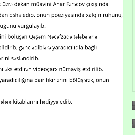
 iş üzrə dekan müavini Anar Fərəcov çıxışında
dan bəhs edib, onun poeziyasında xalqın ruhunu,
uğunu vurğulayıb.
rini bölüşən Qəşəm Nəcəfzadə tələbələrlə
rib, gənc ədiblərə yaradıcılıqla bağlı
rini səsləndirib.
nı əks etdirən videoçarx nümayiş etdirilib.
radıcılığına dair fikirlərini bölüşərək, onun
ərə kitablarını hədiyyə edib.