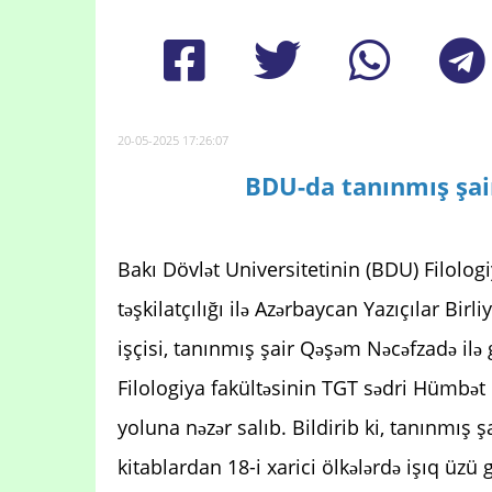
20-05-2025 17:26:07
BDU-da tanınmış şai
Bakı Dövlət Universitetinin (BDU) Filologi
təşkilatçılığı ilə Azərbaycan Yazıçılar Bi
işçisi, tanınmış şair Qəşəm Nəcəfzadə ilə 
Filologiya fakültəsinin TGT sədri Hümbət
yoluna nəzər salıb. Bildirib ki, tanınmış 
kitablardan 18-i xarici ölkələrdə işıq üzü