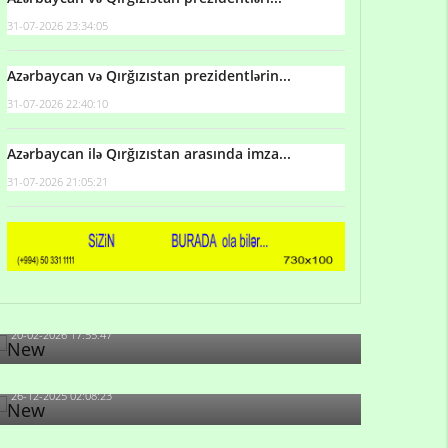
31-07-2026 23:34:05
Azərbaycan və Qırğızıstan prezidentlərin...
31-07-2026 22:40:10
Azərbaycan ilə Qırğızıstan arasında imza...
31-07-2026 21:05:21
Qulu Məhərrəmli: Sosial şəbəkələrdə söyüş niyə
artıb?
20-02-2026 17:55:47
Məni bura NAZİR GÖNDƏRİB - 1937-ci ildən
fəaliyyətdə olan və...
26-12-2025 02:08:23
-Ay qız, sən məhkəməni udmayacaqsan... Sən
bilirsən də, məni...