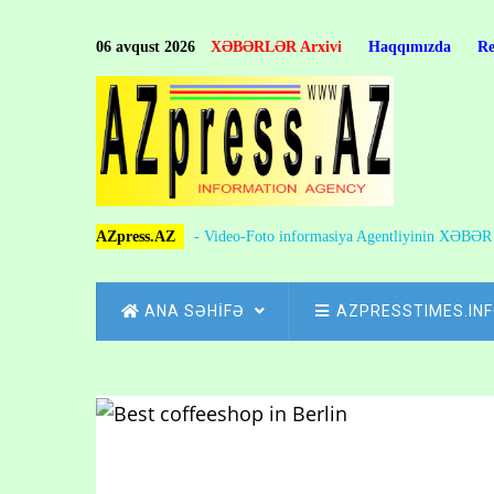
Skip
to
06 avqust 2026
XƏBƏRLƏR Arxivi
Haqqımızda
R
main
content
AZpress.AZ
- Video-Foto informasiya Agentliyinin XƏBƏ
MAIN
ANA SƏHİFƏ
AZPRESSTIMES.IN
NAVIGATION
Skip
to
Breadcrumb
main
content