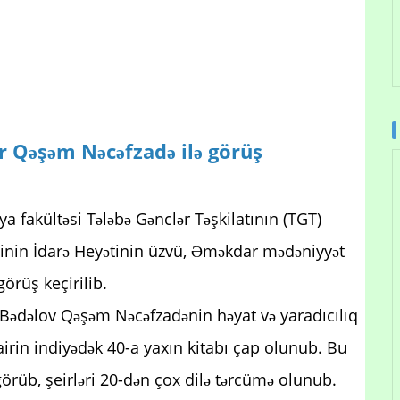
r Qəşəm Nəcəfzadə ilə görüş
ya fakültəsi Tələbə Gənclər Təşkilatının (TGT)
rliyinin İdarə Heyətinin üzvü, Əməkdar mədəniyyət
görüş keçirilib.
 Bədəlov Qəşəm Nəcəfzadənin həyat və yaradıcılıq
şairin indiyədək 40-a yaxın kitabı çap olunub. Bu
 görüb, şeirləri 20-dən çox dilə tərcümə olunub.