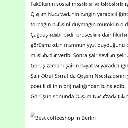
Fakültənin sosial məsələlər və tələbələrlə
Qəşəm Nəcəfzadənin zəngin yaradıcılığın
torpağın nəfəsini duymağın mümkün old
Çağdaş ədəbi-bədii proseslərə dair fikirlə
görüşməkdən məmnuniyyət duyduğunu bildi
məsləhətlər verib. Sonra şair sevilən şeirlə
Görüş zamanı şairin həyat və yaradıcılığı
Şair Ətraf Sərraf da Qəşəm Nəcəfzadənin ya
poetik dilinin orijinallığından bəhs edib.
Görüşün sonunda Qəşəm Nəcəfzadə tələbəl