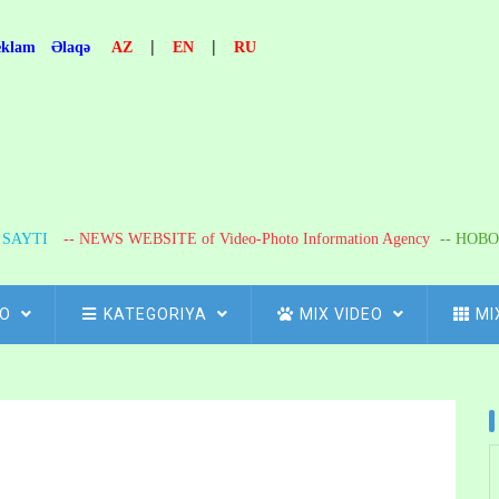
|
|
eklam
Əlaqə
AZ
EN
RU
R SAYTI
-- NEWS WEBSITE of Video-Photo Information Agency
-- НОВО
FO
KATEGORIYA
MIX VIDEO
MI