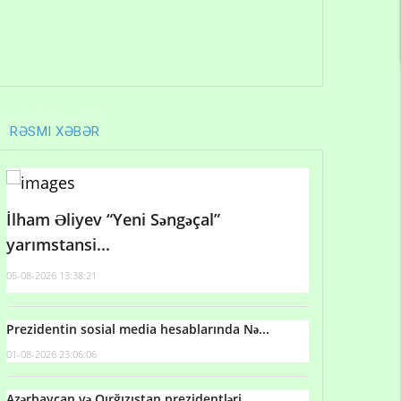
RƏSMI XƏBƏR
İlham Əliyev “Yeni Səngəçal”
yarımstansi...
05-08-2026 13:38:21
Prezidentin sosial media hesablarında Nə...
01-08-2026 23:06:06
Azərbaycan və Qırğızıstan prezidentləri...