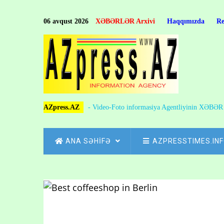
Skip
to
06 avqust 2026
XƏBƏRLƏR Arxivi
Haqqımızda
R
main
content
AZpress.AZ
- Video-Foto informasiya Agentliyinin XƏBƏ
MAIN
ANA SƏHİFƏ
AZPRESSTIMES.IN
NAVIGATION
Skip
to
Breadcrumb
main
content