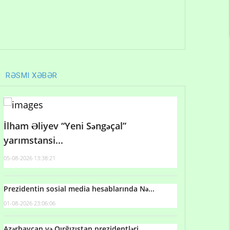
RƏSMI XƏBƏR
İlham Əliyev “Yeni Səngəçal”
yarımstansi...
05-08-2026 13:38:21
Prezidentin sosial media hesablarında Nə...
01-08-2026 23:06:06
Azərbaycan və Qırğızıstan prezidentləri...