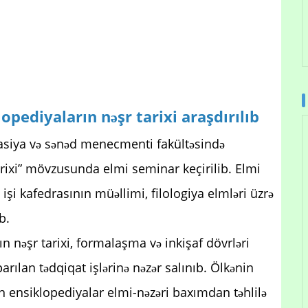
pediyaların nəşr tarixi araşdırılıb
masiya və sənəd menecmenti fakültəsində
rixi” mövzusunda elmi seminar keçirilib. Elmi
i kafedrasının müəllimi, filologiya elmləri üzrə
ib.
 nəşr tarixi, formalaşma və inkişaf dövrləri
arılan tədqiqat işlərinə nəzər salınıb. Ölkənin
ən ensiklopediyalar elmi-nəzəri baxımdan təhlilə