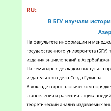
RU:
В БГУ изучали истор
Азе
На факультете информации и менеджм
государственного университета (БГУ)
издания энциклопедий в Азербайджан
На семинаре с докладом выступила п
издательского дела Севда Гулиева.
В докладе в хронологическом порядке
становления и развития энциклопедий
теоретический анализ издаваемых энц