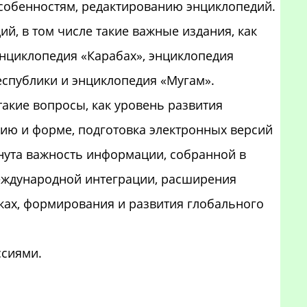
собенностям, редактированию энциклопедий.
й, в том числе такие важные издания, как
энциклопедия «Карабах», энциклопедия
спублики и энциклопедия «Мугам».
акие вопросы, как уровень развития
ию и форме, подготовка электронных версий
нута важность информации, собранной в
международной интеграции, расширения
ках, формирования и развития глобального
ссиями.