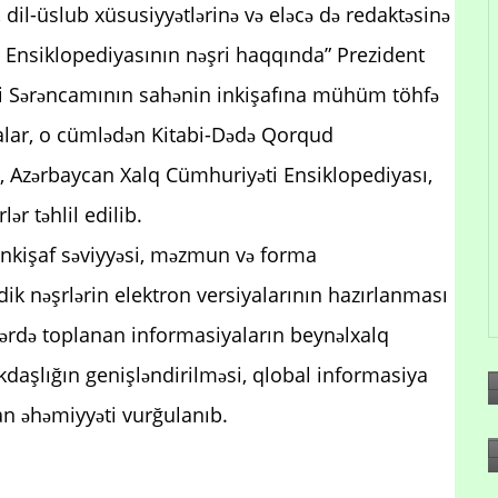
, dil-üslub xüsusiyyətlərinə və eləcə də redaktəsinə
lli Ensiklopediyasının nəşri haqqında” Prezident
xli Sərəncamının sahənin inkişafına mühüm töhfə
yalar, o cümlədən Kitabi-Dədə Qorqud
, Azərbaycan Xalq Cümhuriyəti Ensiklopediyası,
r təhlil edilib.
nkişaf səviyyəsi, məzmun və forma
edik nəşrlərin elektron versiyalarının hazırlanması
lərdə toplanan informasiyaların beynəlxalq
kdaşlığın genişləndirilməsi, qlobal informasiya
an əhəmiyyəti vurğulanıb.