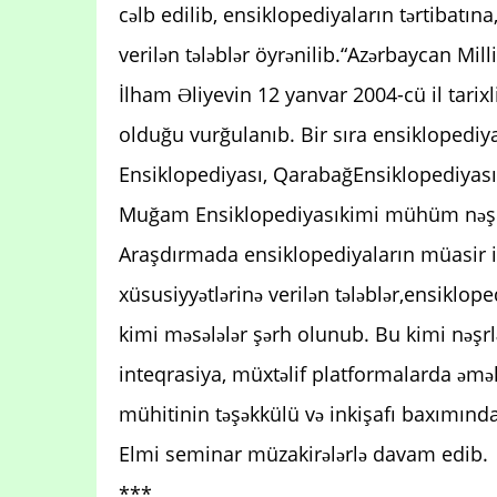
cəlb edilib, ensiklopediyaların tərtibatına
verilən tələblər öyrənilib.“Azərbaycan Mi
İlham Əliyevin 12 yanvar 2004-cü il tari
olduğu vurğulanıb. Bir sıra ensiklopedi
Ensiklopediyası, QarabağEnsiklopediyası
Muğam Ensiklopediyasıkimi mühüm nəşrlə
Araşdırmada ensiklopediyaların müasir i
xüsusiyyətlərinə verilən tələblər,ensiklop
kimi məsələlər şərh olunub. Bu kimi nəşr
inteqrasiya, müxtəlif platformalarda əmə
mühitinin təşəkkülü və inkişafı baxımınd
Elmi seminar müzakirələrlə davam edib.
***