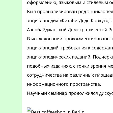
оформлению, языковым и стилевым о
Был проанализирован ряд энциклопеди
энциклопедия «Китаби-Деде Коркут», 
Азербайджанской Демократической Ре
В исследовании прокомментированы т
энциклопедий, требования к содержан
энциклопедических изданий. Подчерк
подобных изданиях, с точки зрения 
сотрудничества на различных площад
информационного пространства.
Научный семинар продолжился диску