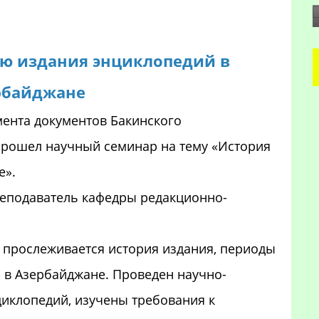
ию издания энциклопедий в
рбайджане
ента документов Бакинского
 прошел научный семинар на тему «История
е».
реподаватель кафедры редакционно-
 прослеживается история издания, периоды
 в Азербайджане. Проведен научно-
иклопедий, изучены требования к