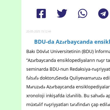
20-05-2025 15:12:44
BDU-da Azərbaycanda ensiklo
Bakı Dövlət Universitetinin (BDU) İnfor
“Azərbaycanda ensiklopediyaların nəşr ta
seminarda BDU-nun Redaksiya-nəşriyyat iş
fəlsəfə doktoruSevda Quliyevaməruzə ed
Məruzədə Azərbaycanda ensiklopediyaların
xronoloji inkişafda izlənilib. Bu sahədə ap
müxtəlif nəşriyyatları tərəfindən çap edil