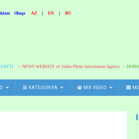
|
|
eklam
Əlaqə
AZ
EN
RU
R SAYTI
-- NEWS WEBSITE of Video-Photo Information Agency
-- НОВО
FO
KATEGORIYA
MIX VIDEO
MI