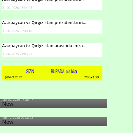
31-07-2026 23:34:05
Azərbaycan və Qırğızıstan prezidentlərin...
31-07-2026 22:40:10
Azərbaycan ilə Qırğızıstan arasında imza...
31-07-2026 21:05:21
Qulu Məhərrəmli: Sosial şəbəkələrdə söyüş niyə
artıb?
20-02-2026 17:55:47
Məni bura NAZİR GÖNDƏRİB - 1937-ci ildən
fəaliyyətdə olan və...
26-12-2025 02:08:23
-Ay qız, sən məhkəməni udmayacaqsan... Sən
bilirsən də, məni...