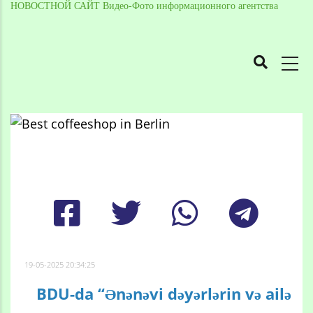
НОВОСТНОЙ САЙТ Видео-Фото информационного агентства
MAIN
NAVIGATION
Skip
to
Breadcrumb
main
content
19-05-2025 20:34:25
BDU-da “Ənənəvi dəyərlərin və ailə