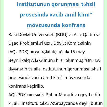
institutunun qorunması təhsil
prosesində vacib amil kimi”
mövzusunda konfrans
Bakı Dövlət Universiteti (BDU) və Ailə, Qadın və
Uşaq Problemləri üzrə Dövlət Komitəsinin
(AQUPDK) birgə təşkilatçılığı ilə 15 may –
Beynəlxalq Ailə Gününə həsr olunmuş “Ənənəvi
dəyərlərin və ailə institutunun qorunması təhsil
prosesində vacib amil kimi” mövzusunda
konfrans keçirilib.
AQUPDK-nın sədri Bahar Muradova qeyd edib
ki, ailə institutu təkcə Azərbaycanda deyil, bütün