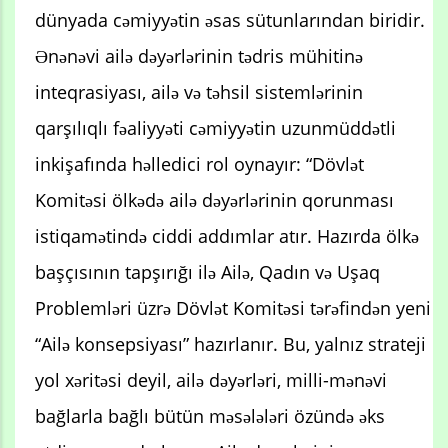
dünyada cəmiyyətin əsas sütunlarından biridir.
Ənənəvi ailə dəyərlərinin tədris mühitinə
inteqrasiyası, ailə və təhsil sistemlərinin
qarşılıqlı fəaliyyəti cəmiyyətin uzunmüddətli
inkişafında həlledici rol oynayır: “Dövlət
Komitəsi ölkədə ailə dəyərlərinin qorunması
istiqamətində ciddi addımlar atır. Hazırda ölkə
başçısının tapşırığı ilə Ailə, Qadın və Uşaq
Problemləri üzrə Dövlət Komitəsi tərəfindən yeni
“Ailə konsepsiyası” hazırlanır. Bu, yalnız strateji
yol xəritəsi deyil, ailə dəyərləri, milli-mənəvi
bağlarla bağlı bütün məsələləri özündə əks