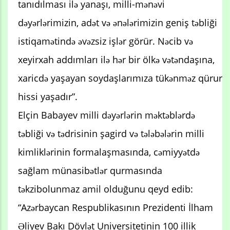
tanıdılması ilə yanaşı, milli-mənəvi
dəyərlərimizin, adət və ənələrimizin geniş təbliği
istiqamətində əvəzsiz işlər görür. Nəcib və
xeyirxah addımları ilə hər bir ölkə vətəndaşına,
xaricdə yaşayan soydaşlarımıza tükənməz qürur
hissi yaşadır”.
Elçin Babayev milli dəyərlərin məktəblərdə
təbliği və tədrisinin şagird və tələbələrin milli
kimliklərinin formalaşmasında, cəmiyyətdə
sağlam münasibətlər qurmasında
təkzibolunmaz amil olduğunu qeyd edib:
“Azərbaycan Respublikasının Prezidenti İlham
Əliyev Bakı Dövlət Universitetinin 100 illik