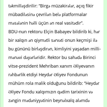
təkmilləşdirilir: “Birgə müzakirələr, açıq fikir
mübadiləsinə çevrilən belə platformalar
məsələnin həlli üçün ən real vasitədir”.
BDU-nun rektoru Elçin Babayev bildirib ki, hər
bir xalqın ən qiymətli sərvəti onun keçmişi ilə
bu gününü birləşdirən, kimliyini yaşadan milli-
mənəvi dəyərləridir. Rektor bu sahədə Birinci
vitse-prezident Mehriban xanım Əliyevanın
rəhbərlik etdiyi Heydər Əliyev Fondunun
mühüm rola malik olduğunu bildirib: “Heydər
Əliyev Fondu xalqımızın qədim tarixinin və
zəngin mədəniyyətinin beynəlxalq aləmdə