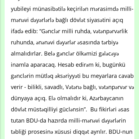
yubileyi münasibətilə keçirilən mərasimdə milli-
mənəvi dəyərlərlə bağlı dövlət siyasətini açıq
ifadə edib: “Gənclər milli ruhda, vətənpərvərlik
ruhunda, ənənəvi dəyərlər əsasında tərbiyə
almalıdırlar. Belə gənclər ölkəmizi gələcəyə
inamla aparacaq. Hesab edirəm ki, bugünkü
gənclərin mütləq əksəriyyəti bu meyarlara cavab
verir - bilikli, savadlı, Vətənə bağlı, vətənpərvər və
dünyaya açıq. Elə olmalıdır ki, Azərbaycanın
dövlət müstəqilliyi güclənsin”. Bu fikirləri əsas
tutan BDU-da hazırda milli-mənəvi dəyərlərin
təbliği prosesinə xüsusi diqqət ayrılır. BDU-nun