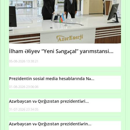
İlham Əliyev “Yeni Səngəçal” yarımstansi...
05-08-2026 13:38:21
Prezidentin sosial media hesablarında Nə...
01-08-2026 23:06:06
Azərbaycan və Qırğızıstan prezidentləri...
31-07-2026 23:34:05
Azərbaycan və Qırğızıstan prezidentlərin...