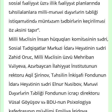
sosial fəaliyyət üzrə illik fəaliyyət planlarında
təhsilalanlara milli-mənəvi dəyərlərin təbliği
istiqamətində müntəzəm tədbirlərin keçirilməsi
öz əksini tapır”.
Milli Məclisin İnsan hüquqları komitəsinin sədri,
Sosial Tədqiqatlar Mərkəzi İdarə Heyətinin sədri
Zahid Oruc, Milli Məclisin üzvü Mehriban
Vəliyeva, Azərbaycan İlahiyyat İnstitutunun
rektoru Aqil Şirinov, Təhsilin İnkişafı Fondunun
İdarə Heyətinin sədri Elnur Nəsibov, Mənəvi
Dəyərlərin Təbliği Fondunun icraçı direktoru
Vüsal Göyüşov və BDU-nun Psixologiya
kafedrasının müəllimi Emiliya İgidova