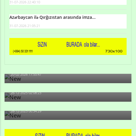
31-07-2026 22:40:10
Azərbaycan ilə Qırğızıstan arasında imza...
31-07-2026 21:05:21
Qulu Məhərrəmli: Sosial şəbəkələrdə söyüş niyə artıb?
20-02-2026 17:55:47
Məni bura NAZİR GÖNDƏRİB - 1937-ci ildən fəaliyyətdə
olan və...
26-12-2025 02:08:23
-Ay qız, sən məhkəməni udmayacaqsan... Sən bilirsən
də, məni...
26-12-2025 00:54:29