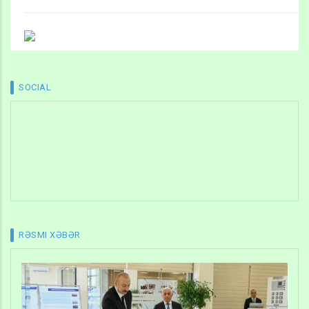
SOCIAL
RƏSMI XƏBƏR