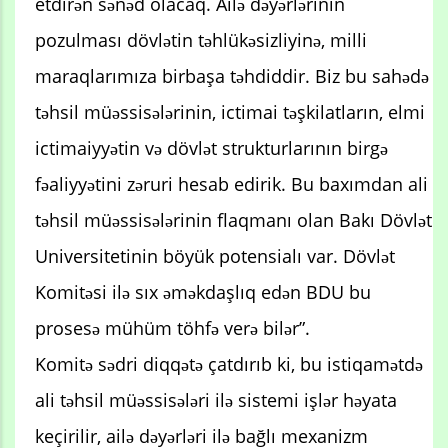
etdirən sənəd olacaq. Ailə dəyərlərinin
pozulması dövlətin təhlükəsizliyinə, milli
maraqlarımıza birbaşa təhdiddir. Biz bu sahədə
təhsil müəssisələrinin, ictimai təşkilatların, elmi
ictimaiyyətin və dövlət strukturlarının birgə
fəaliyyətini zəruri hesab edirik. Bu baxımdan ali
təhsil müəssisələrinin flaqmanı olan Bakı Dövlət
Universitetinin böyük potensialı var. Dövlət
Komitəsi ilə sıx əməkdaşlıq edən BDU bu
prosesə mühüm töhfə verə bilər”.
Komitə sədri diqqətə çatdırıb ki, bu istiqamətdə
ali təhsil müəssisələri ilə sistemi işlər həyata
keçirilir, ailə dəyərləri ilə bağlı mexanizm