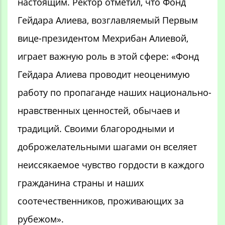
настоящим. Ректор отметил, что Фонд
Гейдара Алиева, возглавляемый Первым
вице-президентом Мехрибан Алиевой,
играет важную роль в этой сфере: «Фонд
Гейдара Алиева проводит неоценимую
работу по пропаганде наших национально-
нравственных ценностей, обычаев и
традиций. Своими благородными и
доброжелательными шагами он вселяет
неиссякаемое чувство гордости в каждого
гражданина страны и наших
соотечественников, проживающих за
рубежом».