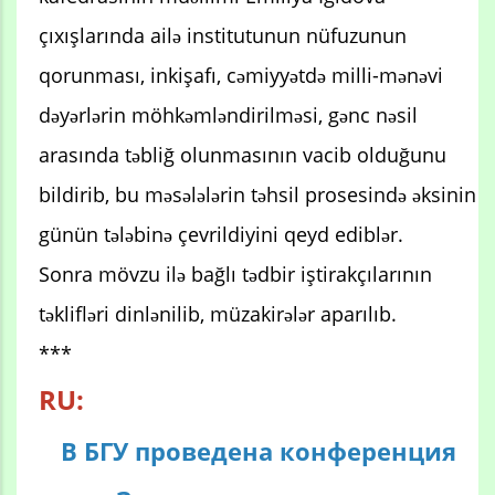
çıxışlarında ailə institutunun nüfuzunun
qorunması, inkişafı, cəmiyyətdə milli-mənəvi
dəyərlərin möhkəmləndirilməsi, gənc nəsil
arasında təbliğ olunmasının vacib olduğunu
bildirib, bu məsələlərin təhsil prosesində əksinin
günün tələbinə çevrildiyini qeyd ediblər.
Sonra mövzu ilə bağlı tədbir iştirakçılarının
təklifləri dinlənilib, müzakirələr aparılıb.
***
RU:
В БГУ проведена конференция